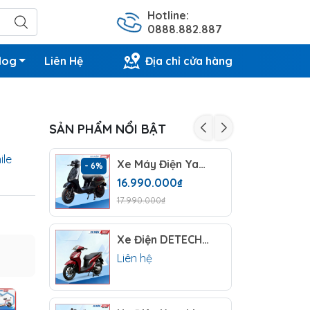
Hotline:
0888.882.887
log
Liên Hệ
Địa chỉ cửa hàng
SẢN PHẨM NỔI BẬT
ile
Xe Máy Điện Yaka Lavia SX 2026 (60V -23AH) 5 Bình
- 6%
- 5%
16.990.000₫
17.990.000₫
Xe Điện DETECH MARINA
Liên hệ