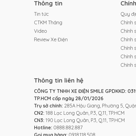
Thông tin
Chín
Tại Xe Điện Smile, chúng tôi cam kết cun
và giá cả cạnh tranh nhất trên thị trường.
Tin tức
Quy đị
CTKM Tháng
Chính 
Video review xe đạp điện Newbeer
Video
Chính 
Review Xe Điện
Chính 
Chính 
Chính 
Chính 
Thông tin liên hệ
CÔNG TY TNHH XE ĐIỆN SMILE GPDKKD: 0319
TP.HCM cấp ngày 28/01/2026
Trụ sở chính:
285A Hậu Giang, Phường 5, Quận
CN2:
188 Lạc Long Quân, P.3, Q.11, TP.HCM
CN3:
190 Lạc Long Quân, P.3, Q.11, TP.HCM
Hotline:
0888.882.887
Gọi mua hàng:
0918.118.508