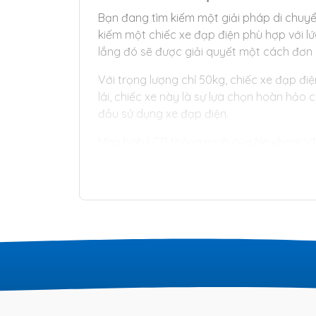
Bạn đang tìm kiếm một giải pháp di chuyển 
kiếm một chiếc xe đạp điện phù hợp với lứ
lắng đó sẽ được giải quyết một cách đơn
Với trọng lượng chỉ 50kg, chiếc xe đạp 
lái, chiếc xe này là sự lựa chọn hoàn hả
đầu sử dụng xe đạp điện.
Màn hình LCD thông minh của Newbeer V1
Bạn có thể quản lý và điều chỉnh điện năn
tính năng đặc biệt giúp chiếc xe đạp điện 
Một trong những ưu điểm của xe đạp điện 
hệ thống đèn chiếu sáng hiệu quả, đảm bả
phanh được thiết kế tối ưu và hoạt động 
Nếu bạn đang tìm kiếm một chiếc xe đạp đi
hoàn hảo. Với giá thành cạnh tranh và cá
đầu của nhiều người tiêu dùng.