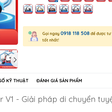
0918 118 508
Gọi ngay
để được tư
tốt nhất!
SỐ KỸ THUẬT
ĐÁNH GIÁ SẢN PHẨM
 V1 - Giải pháp di chuyển tuy