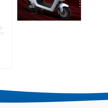
ng
bắt
ển.
 một
g bị
g
n.
ọn
àng