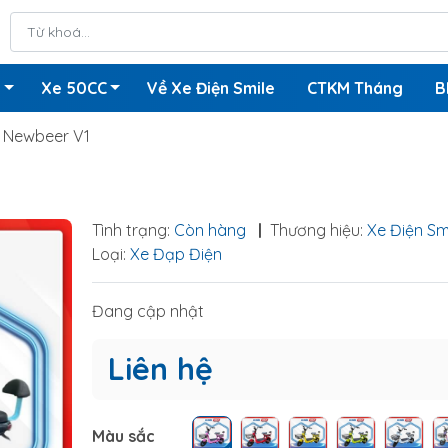
n
Xe 50CC
Về Xe Điện Smile
CTKM Tháng
B
 Newbeer V1
Tình trạng:
Còn hàng
|
Thương hiệu:
Xe Điện Sm
Loại:
Xe Đạp Điện
Đang cập nhật
Liên hệ
Màu sắc