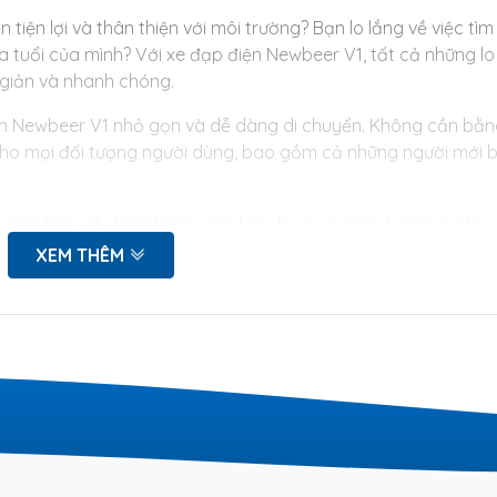
tiện lợi và thân thiện với môi trường? Bạn lo lắng về việc tìm
a tuổi của mình? Với xe đạp điện Newbeer V1, tất cả những lo
 giản và nhanh chóng.
điện Newbeer V1 nhỏ gọn và dễ dàng di chuyển. Không cần bằ
o cho mọi đối tượng người dùng, bao gồm cả những người mới 
 giúp bạn dễ dàng kiểm soát tốc độ và quãng đường di chuy
g tiêu thụ của xe bằng remote điều khiển thông minh. Đây là
XEM THÊM
Newbeer V1 trở nên rất tiện lợi và dễ sử dụng.
Newbeer V1 đó chính là tính an toàn cao. Chiếc xe được tran
o bạn an toàn khi di chuyển vào ban đêm. Ngoài ra, hệ thốn
chính xác, giúp bạn dừng xe một cách nhanh chóng và an toà
ện với giá cả hợp lý, xe đạp điện Newbeer V1 sẽ là sự lựa ch
c tính năng độc đáo, chiếc xe này đang trở thành lựa chọn h