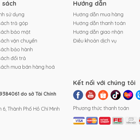
h sách
Hướng dẫn
g cấp cho bạn chiếc xe đạp điện Newbeer V1 chất lượng cao 
 Chần chừ gì nữa, ghé Smile ngay bạn ơi!
nh sử dụng
Hướng dẫn mua hàng
sách trả góp
Hướng dẫn thanh toán
sách bảo mật
Hướng dẫn giao nhận
sách vận chuyển
Điều khoản dịch vụ
sách bảo hành
sách đổi trả
sách mua bán hàng hoá
Kết nối với chúng tôi
384061 do sở Tài Chính
Phương thức thanh toán
 6, Thành Phố Hồ Chí Minh