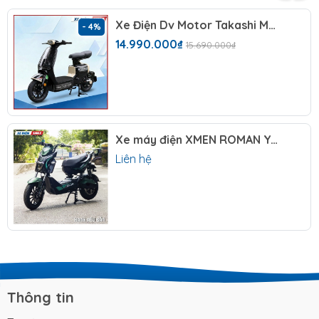
Xe Điện Dv Motor Takashi Money Pro (60V-23Ah) 5 Bình
Lý do nhiều khách hàng đã/ đang tin cậy và lựa
- 4%
14.990.000₫
chọn Xe điện Smile:
15.690.000₫
✅ Xe chính hãng, nói không với hàng fake
✅Giá luôn tốt nhất
✅Tư vấn đủ và đúng nhu cầu khách hàng
✅ Có ưu đãi cho khách hàng cũ
✅Làm việc có trách nhiệm. Sai thì nhận, không đổ
Xe máy điện XMEN ROMAN YAKA
thừa
Liên hệ
Chưa hết đâu bạn ơi, ngoài ra Smile còn có các điểm
đặc biệt sau đây nữa:
Các Chương trình khuyến mãi tặng kèm Phụ kiện hấp
dẫn (Áo mưa, nón bảo hiểm, túi tote tiện dụng, móc
khóa...)
Xe điện Smile giao hàng trên Toàn Quốc, cam kết
Thông tin
giao đúng mẫu mã, tiết kiệm thời gian và nhận xe
ngay chỉ từ 4-5 ngày