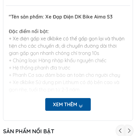
"Tên sản phẩm: Xe Đạp Điện DK Bike Aima S3
Đặc điểm nổi bật:
+ Xe điện gấp xe dkbike có thể gấp gọn lại và thuận
tiện cho các chuyến đi, di chuyển đường dài thời
gian gấp gọn nhanh chóng chỉ trong 10s
+ Chủng loại: Hàng nhập khẩu nguyên chiếc
+ Hệ thống phanh đĩa trước
+ Phanh Cơ sau đảm bảo an toàn cho người chạy
+ Xe dkbike Sử dụng pin Lithium có độ bền cao và
gọn nhẹ, tuổi thọ pin từ 2-3 năm
Quãng đường tối ưu:
55-60 km /1 lần sạc
XEM THÊM
Thời gian sạc: 5-7h
Điều kiện bảo hành:
https://xediensmile.com/chinh-sach/che-do-bao-
SẢN PHẨM NỔI BẬT
hanh-san-pham