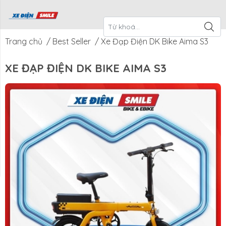
ề Xe Điện
CTKM Tháng
Blog
Liên Hệ
Smile
Trang chủ
/
Best Seller
/
Xe Đạp Điện DK Bike Aima S3
XE ĐẠP ĐIỆN DK BIKE AIMA S3