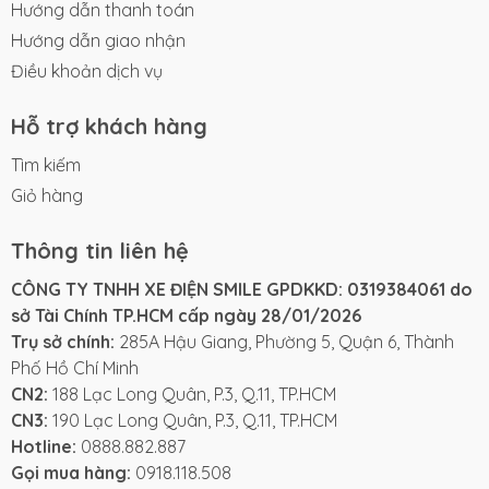
Hướng dẫn thanh toán
Hướng dẫn giao nhận
Điều khoản dịch vụ
Hỗ trợ khách hàng
Tìm kiếm
Giỏ hàng
Thông tin liên hệ
CÔNG TY TNHH XE ĐIỆN SMILE GPDKKD: 0319384061 do
sở Tài Chính TP.HCM cấp ngày 28/01/2026
Trụ sở chính:
285A Hậu Giang, Phường 5, Quận 6, Thành
Phố Hồ Chí Minh
CN2:
188 Lạc Long Quân, P.3, Q.11, TP.HCM
CN3:
190 Lạc Long Quân, P.3, Q.11, TP.HCM
Hotline:
0888.882.887
Gọi mua hàng:
0918.118.508