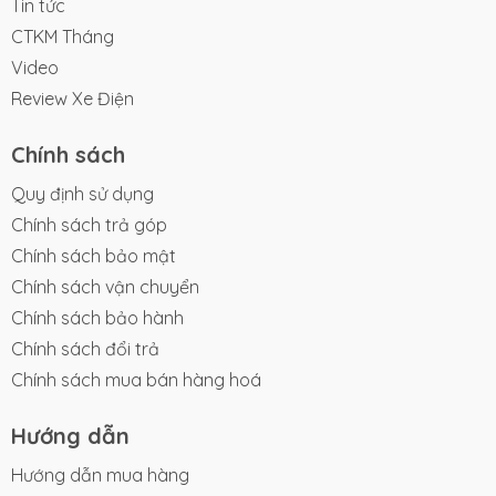
Tin tức
Thời gian mở cửa linh hoạt: 8:00 - 20:00 (Tất cả các
CTKM Tháng
ngày trong tuần)
Video
Review Xe Điện
Liên hệ Smile ngay:
Hotline: 077.377.2377
Chính sách
Hoặc ghé cửa hàng tại địa chỉ sau nhé:
Quy định sử dụng
Công ty Cổ Phần Nghiên Cứu và Phát Triển Nụ Cười
Chính sách trả góp
CN1: 285A Hậu Giang, Phường 5, Quận 6, TPHCM
Chính sách bảo mật
CN2: 897 Trường Chinh, Tây Thạnh, Tân Phú, TPHCM
Chính sách vận chuyển
Email: xediensmile@gmail.com
Website: XeDienSmile.com"
Chính sách bảo hành
Chính sách đổi trả
Chính sách mua bán hàng hoá
Hướng dẫn
Hướng dẫn mua hàng