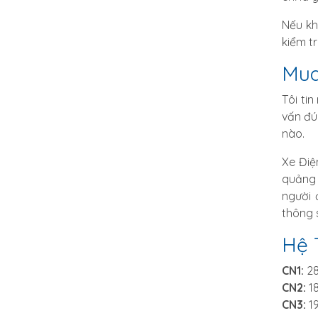
Nếu kh
kiểm t
Mua
Tôi ti
vấn đú
nào.
Xe Điệ
quảng 
người 
thông 
Hệ 
CN1:
28
CN2:
18
CN3:
19