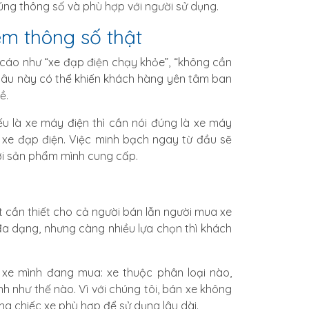
úng thông số và phù hợp với người sử dụng.
m thông số thật
 cáo như “xe đạp điện chạy khỏe”, “không cần
 câu này có thể khiến khách hàng yên tâm ban
ề.
u là xe máy điện thì cần nói đúng là xe máy
m xe đạp điện. Việc minh bạch ngay từ đầu sẽ
ới sản phẩm mình cung cấp.
ất cần thiết cho cả người bán lẫn người mua xe
đa dạng, nhưng càng nhiều lựa chọn thì khách
c xe mình đang mua: xe thuộc phân loại nào,
nh như thế nào. Vì với chúng tôi, bán xe không
g chiếc xe phù hợp để sử dụng lâu dài.