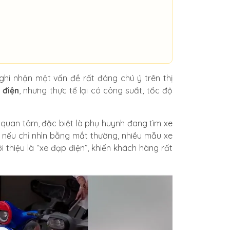
 ghi nhận một vấn đề rất đáng chú ý trên thị
 điện
, nhưng thực tế lại có công suất, tốc độ
 quan tâm, đặc biệt là phụ huynh đang tìm xe
i nếu chỉ nhìn bằng mắt thường, nhiều mẫu xe
 thiệu là “xe đạp điện”, khiến khách hàng rất