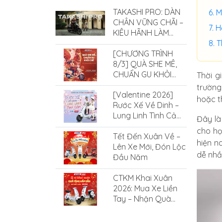
TAKASHI PRO: DÀN
M
CHÂN VỮNG CHÃI –
H
KIÊU HÃNH LÀM
CHỦ MỌI ĐỊA HÌNH
T
[CHƯƠNG TRÌNH
8/3] QUÀ SHE MÊ,
CHUẨN GU KHỎI
Thời g
CHÊ CÙNG XE ĐIỆN
trường
[Valentine 2026]
SMILE
hoặc t
Rước Xế Về Dinh –
Lung Linh Tình Cảm
Đây là
Cùng Xe Điện Smile
cho họ
Tết Đến Xuân Về –
hiện n
Lên Xe Mới, Đón Lộc
dễ nhầ
Đầu Năm
CTKM Khai Xuân
2026: Mua Xe Liền
Tay – Nhận Quà
Cực Hấp Dẫn