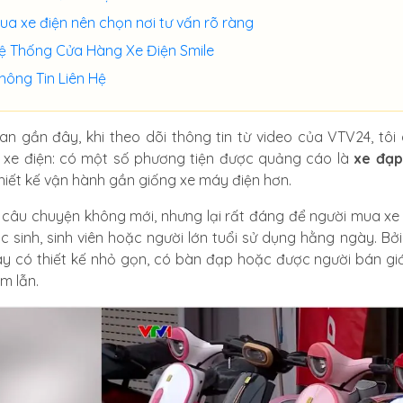
ua xe điện nên chọn nơi tư vấn rõ ràng
ệ Thống Cửa Hàng Xe Điện Smile
hông Tin Liên Hệ
ian gần đây, khi theo dõi thông tin từ video của VTV24, tôi
 xe điện: có một số phương tiện được quảng cáo là
xe đạp
hiết kế vận hành gần giống xe máy điện hơn.
 câu chuyện không mới, nhưng lại rất đáng để người mua xe
c sinh, sinh viên hoặc người lớn tuổi sử dụng hằng ngày. Bở
ay có thiết kế nhỏ gọn, có bàn đạp hoặc được người bán giới
m lẫn.