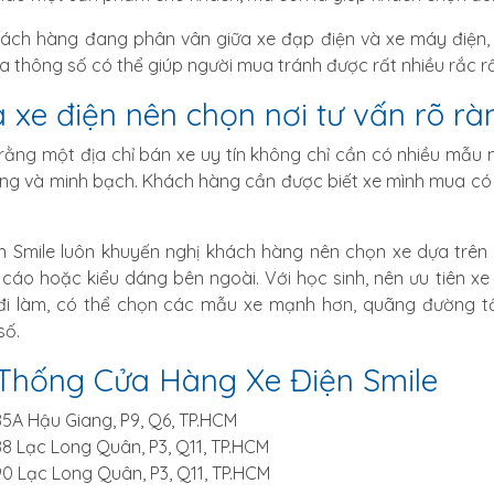
ách hàng đang phân vân giữa xe đạp điện và xe máy điện, đ
ra thông số có thể giúp người mua tránh được rất nhiều rắc rố
 xe điện nên chọn nơi tư vấn rõ rà
n rằng một địa chỉ bán xe uy tín không chỉ cần có nhiều mẫu 
ng và minh bạch. Khách hàng cần được biết xe mình mua có ưu
n Smile luôn khuyến nghị khách hàng nên chọn xe dựa trên 
cáo hoặc kiểu dáng bên ngoài. Với học sinh, nên ưu tiên xe 
đi làm, có thể chọn các mẫu xe mạnh hơn, quãng đường tố
số.
Thống Cửa Hàng Xe Điện Smile
5A Hậu Giang, P9, Q6, TP.HCM
8 Lạc Long Quân, P3, Q11, TP.HCM
0 Lạc Long Quân, P3, Q11, TP.HCM