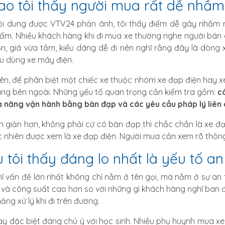
sao tôi thấy người mua rất dễ nhầm
i dung được VTV24 phản ánh, tôi thấy điểm dễ gây nhầm 
ẩm. Nhiều khách hàng khi đi mua xe thường nghe người bán giớ
n, giá vừa tầm, kiểu dáng dễ đi nên nghĩ rằng đây là dòng
u dùng xe máy điện.
iên, để phân biệt một chiếc xe thuộc nhóm xe đạp điện hay x
áng bên ngoài. Những yếu tố quan trọng cần kiểm tra gồm:
c
ả năng vận hành bằng bàn đạp và các yêu cầu pháp lý liên
n giản hơn, không phải cứ có bàn đạp thì chắc chắn là xe đ
c nhiên được xem là xe đạp điện. Người mua cần xem rõ thông 
u tôi thấy đáng lo nhất là yếu tố an
hĩ vấn đề lớn nhất không chỉ nằm ở tên gọi, mà nằm ở sự an
 và công suất cao hơn so với những gì khách hàng nghĩ ban đ
ăng xử lý khi đi trên đường.
ày đặc biệt đáng chú ý với học sinh. Nhiều phụ huynh mua xe 