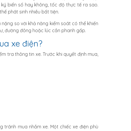
 ký biển số hay không, tốc độ thực tế ra sao.
ể phát sinh nhiều bất tiện.
 nặng so với khả năng kiểm soát có thể khiến
n cư, đường đông hoặc lúc cần phanh gấp.
ua xe điện?
m tra thông tin xe. Trước khi quyết định mua,
ng tránh mua nhầm xe. Một chiếc xe điện phù