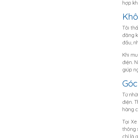
hợp kh
Khô
Tôi th
đăng k
đầu, n
Khi mu
điện. 
giúp n
Góc
Từ nhữ
điện. 
hàng c
Tại Xe
thông 
chỉ là