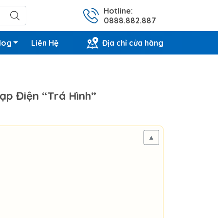
Hotline:
0888.882.887
log
Liên Hệ
Địa chỉ cửa hàng
ạp Điện “Trá Hình”
▲