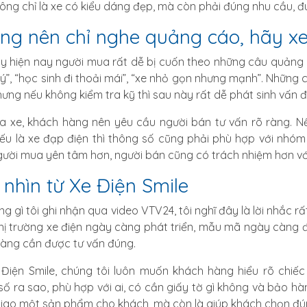
ông chỉ là xe có kiểu dáng đẹp, mà còn phải đúng nhu cầu, đ
ng nên chỉ nghe quảng cáo, hãy xe
ấy hiện nay người mua rất dễ bị cuốn theo những câu quảng
ý”, “học sinh đi thoải mái”, “xe nhỏ gọn nhưng mạnh”. Những
hưng nếu không kiểm tra kỹ thì sau này rất dễ phát sinh vấn đ
a xe, khách hàng nên yêu cầu người bán tư vấn rõ ràng. Nế
Nếu là xe đạp điện thì thông số cũng phải phù hợp với nhó
gười mua yên tâm hơn, người bán cũng có trách nhiệm hơn v
 nhìn từ Xe Điện Smile
ng gì tôi ghi nhận qua video VTV24, tôi nghĩ đây là lời nhắc r
Thị trường xe điện ngày càng phát triển, mẫu mã ngày càng 
àng cần được tư vấn đúng.
 Điện Smile, chúng tôi luôn muốn khách hàng hiểu rõ chiế
số ra sao, phù hợp với ai, có cần giấy tờ gì không và bảo hà
 giao một sản phẩm cho khách, mà còn là giúp khách chọn đún