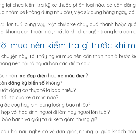
ưng lại chưa kiểm tra kỹ xe thuộc phân loại nào, có cần đăng
a nhầm xe không đúng nhu cầu, việc sử dụng hằng ngày có th
ười lớn tuổi cũng vậy. Một chiếc xe chạy quá nhanh hoặc quá
i lại không còn thoải mái, nhất là khi di chuyển trong khu dâ
ời mua nên kiểm tra gì trước khi m
 chuyện này, tôi thấy người mua nên cẩn thận hơn ở bước kiể
hàng nên hỏi rõ người bán các điểm sau:
uộc nhóm
xe đạp điện
hay
xe máy điện
?
 cần
đăng ký biển số
không?
uất động cơ thực tế là bao nhiêu?
 tối đa của xe ở mức nào?
g ắc quy hay pin, dung lượng bao nhiêu?
hợp với học sinh, người đi làm hay người lớn tuổi?
 bảo hành và giấy tờ đi kèm gồm những gì?
câu hỏi này nghe có vẻ đơn giản, nhưng lại giúp khách hà