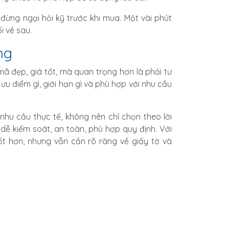
ừng ngại hỏi kỹ trước khi mua. Một vài phút
i về sau.
ng
mã đẹp, giá tốt, mà quan trọng hơn là phải tư
 điểm gì, giới hạn gì và phù hợp với nhu cầu
nhu cầu thực tế, không nên chỉ chọn theo lời
dễ kiểm soát, an toàn, phù hợp quy định. Với
t hơn, nhưng vẫn cần rõ ràng về giấy tờ và