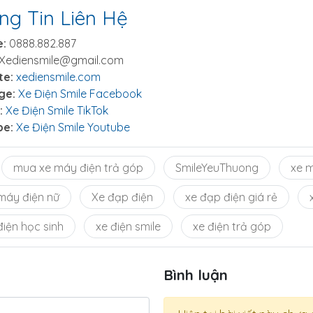
ng Tin Liên Hệ
e:
0888.882.887
Xediensmile@gmail.com
te:
xediensmile.com
ge:
Xe Điện Smile Facebook
:
Xe Điện Smile TikTok
be:
Xe Điện Smile Youtube
mua xe máy điện trả góp
SmileYeuThuong
xe m
máy điện nữ
Xe đạp điện
xe đạp điện giá rẻ
điện học sinh
xe điện smile
xe điện trả góp
Bình luận