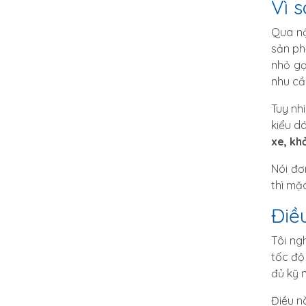
Vì 
Qua nộ
sản ph
nhỏ gọ
nhu cầ
Tuy nh
kiểu d
xe, kh
Nói đơ
thì mặ
Điề
Tôi ng
tốc độ
đủ kỹ n
Điều n