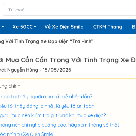
n
Xe 50CC
Về Xe Điện Smile
CTKM Tháng
B
g Với Tình Trạng Xe Đạp Điện “Trá Hình”
i Mua Cần Cẩn Trọng Với Tình Trạng Xe Đ
ởi:
Nguyễn Hùng
- 15/05/2026
ung chính
ì sao tôi thấy người mua rất dễ nhầm lẫn?
iều tôi thấy đáng lo nhất là yếu tố an toàn
gười mua nên kiểm tra gì trước khi mua xe điện?
hông nên chỉ nghe quảng cáo, hãy xem thông số thật
óc nhìn từ Xe Điện Smile