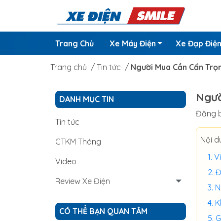
Trang Chủ
Xe Máy Điện
Xe Đạp Điệ
Trang chủ
/
Tin tức
/
Người Mua Cần Cẩn Trọn
Ngườ
DANH MỤC TIN
Đăng b
Tin tức
Nội d
CTKM Tháng
V
Video
Đ
Review Xe Điện
N
K
CÓ THỂ BẠN QUAN TÂM
G