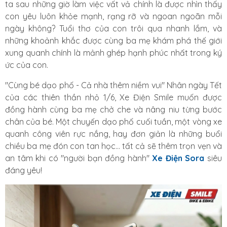
ta sau những giờ làm việc vất vả chính là được nhìn thấy
con yêu luôn khỏe mạnh, rạng rỡ và ngoan ngoãn mỗi
ngày không? Tuổi thơ của con trôi qua nhanh lắm, và
những khoảnh khắc được cùng ba mẹ khám phá thế giới
xung quanh chính là mảnh ghép hạnh phúc nhất trong ký
ức của con.
"Cùng bé dạo phố - Cả nhà thêm niềm vui" Nhân ngày Tết
của các thiên thần nhỏ 1/6, Xe Điện Smile muốn được
đồng hành cùng ba mẹ chở che và nâng niu từng bước
chân của bé. Một chuyến dạo phố cuối tuần, một vòng xe
quanh công viên rực nắng, hay đơn giản là những buổi
chiều ba mẹ đón con tan học... tất cả sẽ thêm trọn vẹn và
an tâm khi có "người bạn đồng hành"
Xe Điện Sora
siêu
đáng yêu!