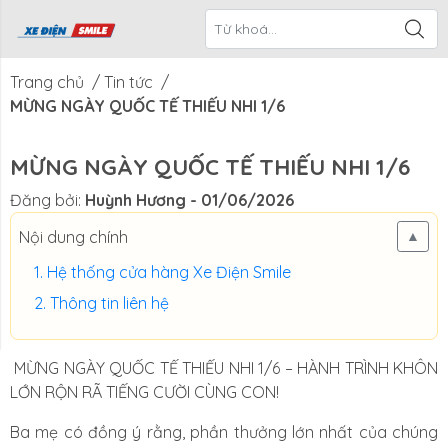
ề Xe Điện
CTKM Tháng
Blog
Liên Hệ
Smile
Trang chủ
/
Tin tức
/
MỪNG NGÀY QUỐC TẾ THIẾU NHI 1/6
MỪNG NGÀY QUỐC TẾ THIẾU NHI 1/6
Đăng bởi:
Huỳnh Hương
- 01/06/2026
Nội dung chính
▲
Hệ thống cửa hàng Xe Điện Smile
Thông tin liên hệ
MỪNG NGÀY QUỐC TẾ THIẾU NHI 1/6 – HÀNH TRÌNH KHÔN
LỚN RỘN RÃ TIẾNG CƯỜI CÙNG CON!
Ba mẹ có đồng ý rằng, phần thưởng lớn nhất của chúng