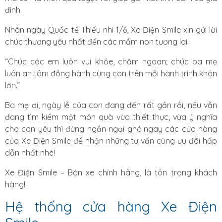
đình.
Nhân ngày Quốc tế Thiếu nhi 1/6, Xe Điện Smile xin gửi lời
chúc thương yêu nhất đến các mầm non tương lai:
“Chúc các em luôn vui khỏe, chăm ngoan; chúc ba mẹ
luôn an tâm đồng hành cùng con trên mỗi hành trình khôn
lớn.”
Ba mẹ ơi, ngày lễ của con đang đến rất gần rồi, nếu vẫn
đang tìm kiếm một món quà vừa thiết thực, vừa ý nghĩa
cho con yêu thì đừng ngần ngại ghé ngay các cửa hàng
của Xe Điện Smile để nhận những tư vấn cùng ưu đãi hấp
dẫn nhất nhé!
Xe Điện Smile – Bán xe chính hãng, là tôn trọng khách
hàng!
Hệ thống cửa hàng Xe Điện