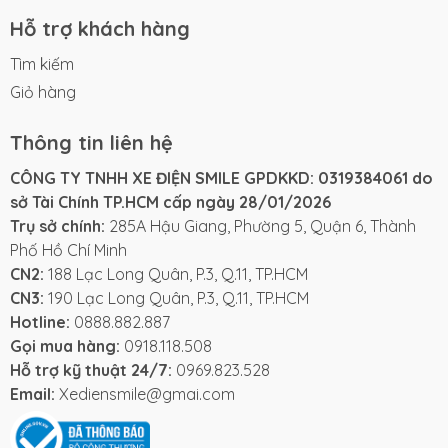
Hỗ trợ khách hàng
Tìm kiếm
Giỏ hàng
Thông tin liên hệ
CÔNG TY TNHH XE ĐIỆN SMILE GPDKKD: 0319384061 do
sở Tài Chính TP.HCM cấp ngày 28/01/2026
Trụ sở chính:
285A Hậu Giang, Phường 5, Quận 6, Thành
Phố Hồ Chí Minh
CN2:
188 Lạc Long Quân, P.3, Q.11, TP.HCM
CN3:
190 Lạc Long Quân, P.3, Q.11, TP.HCM
Hotline:
0888.882.887
Gọi mua hàng:
0918.118.508
Hỗ trợ kỹ thuật 24/7:
0969.823.528
Email:
Xediensmile@gmai.com