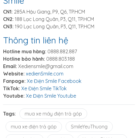
Smile
CN1:
285A Hậu Giang, P9, Q6, TP.HCM
CN2:
188 Lạc Long Quân, P3, Q11, TP.HCM
CN3:
190 Lạc Long Quân, P3, Q11, TP.HCM
Thông tin liên hệ
Hotline mua hàng:
0888.882.887
Hotline bảo hành:
0888.803.188
Email:
Xediensmile@gmail.com
Website:
xedienSmile.com
Fanpage:
Xe Điện Smile Facebook
TikTok:
Xe Điện Smile TikTok
Youtube:
Xe Điện Smile Youtube
Tags:
mua xe máy điện trả góp
mua xe điện trả góp
SmileYeuThuong