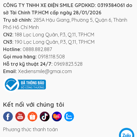
CÔNG TY TNHH XE ĐIỆN SMILE GPDKKD: 0319384061 do
sở Tài Chính TP.HCM cấp ngày 28/01/2026
Trụ sở chính:
285A Hậu Giang, Phường 5, Quận 6, Thành
Phố Hồ Chí Minh
CN2:
188 Lạc Long Quân, P.3, Q.11, TP.HCM
CN3:
190 Lạc Long Quân, P.3, Q.11, TP.HCM
Hotline:
0888.882.887
Gọi mua hàng:
0918.118.508
Hỗ trợ kỹ thuật 24/7:
0969.823.528
Email:
Xediensmile@gmai.com
Kết nối với chúng tôi
Phương thức thanh toán