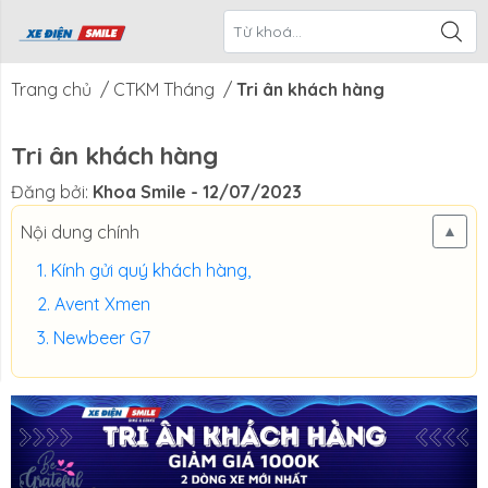
ề Xe Điện
CTKM Tháng
Blog
Liên Hệ
Smile
Trang chủ
/
CTKM Tháng
/
Tri ân khách hàng
Tri ân khách hàng
Đăng bởi:
Khoa Smile
- 12/07/2023
Nội dung chính
▲
Kính gửi quý khách hàng,
Avent Xmen
Newbeer G7