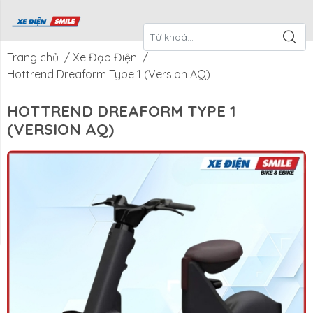
ề Xe Điện
CTKM Tháng
Blog
Liên Hệ
Smile
Trang chủ
/
Xe Đạp Điện
/
Hottrend Dreaform Type 1 (Version AQ)
HOTTREND DREAFORM TYPE 1
(VERSION AQ)