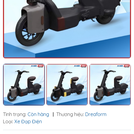
Tình trạng:
Còn hàng
|
Thương hiệu:
Dreaform
Loại:
Xe Đạp Điện