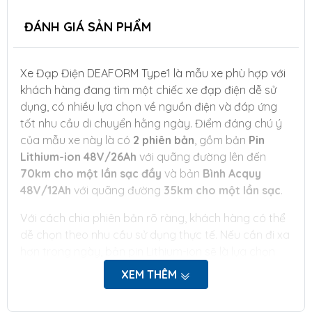
ĐÁNH GIÁ SẢN PHẨM
Xe Đạp Điện DEAFORM Type1 là mẫu xe phù hợp với
khách hàng đang tìm một chiếc xe đạp điện dễ sử
dụng, có nhiều lựa chọn về nguồn điện và đáp ứng
tốt nhu cầu di chuyển hằng ngày. Điểm đáng chú ý
của mẫu xe này là có
2 phiên bản
, gồm bản
Pin
Lithium-ion 48V/26Ah
với quãng đường lên đến
70km cho một lần sạc đầy
và bản
Bình Acquy
48V/12Ah
với quãng đường
35km cho một lần sạc
.
Với cách chia phiên bản rõ ràng, khách hàng có thể
dễ chọn theo nhu cầu sử dụng thực tế. Nếu cần đi xa
hơn trong ngày, bản pin Lithium-ion sẽ là lựa chọn
đáng cân nhắc. Nếu nhu cầu di chuyển chủ yếu là đi
XEM THÊM
học, đi làm gần nhà hoặc đi lại trong khu vực quen
thuộc, bản bình Acquy cũng đáp ứng tốt hơn cho