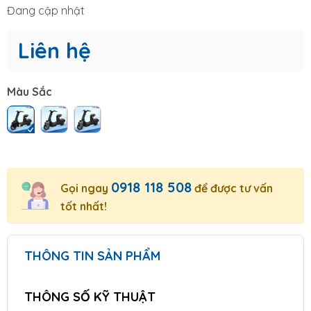
Đang cập nhật
Liên hệ
Màu Sắc
0918 118 508
Gọi ngay
để được tư vấn
tốt nhất!
THÔNG TIN SẢN PHẨM
THÔNG SỐ KỸ THUẬT