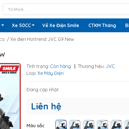
n
Xe 50CC
Về Xe Điện Smile
CTKM Tháng
B
co
/
Xe điện Hottrend JVC G9 New
EW
Tình trạng:
Còn hàng
|
Thương hiệu:
JVC
Loại:
Xe Máy Điện
Đang cập nhật
Liên hệ
Màu sắc