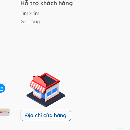
Hỗ trợ khách hàng
Tìm kiếm
Giỏ hàng
dựng
ng
C
Địa chỉ cửa hàng
hắn
,
t