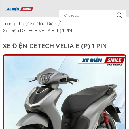
ề Xe Điện
CTKM Tháng
Blog
Liên Hệ
Smile
Trang chủ
/
Xe Máy Điện
/
Xe Điện DETECH VELIA E (P) 1 PIN
XE ĐIỆN DETECH VELIA E (P) 1 PIN