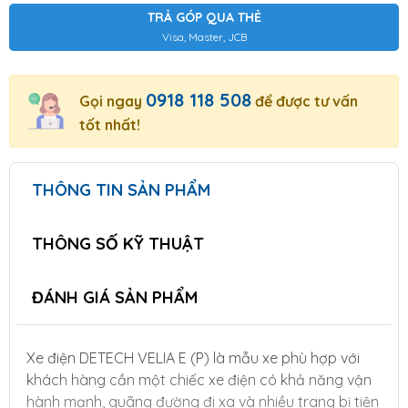
TRẢ GÓP QUA THẺ
Visa, Master, JCB
0918 118 508
Gọi ngay
để được tư vấn
tốt nhất!
THÔNG TIN SẢN PHẨM
THÔNG SỐ KỸ THUẬT
ĐÁNH GIÁ SẢN PHẨM
Xe điện DETECH VELIA E (P) là mẫu xe phù hợp với
khách hàng cần một chiếc xe điện có khả năng vận
hành mạnh, quãng đường đi xa và nhiều trang bị tiện