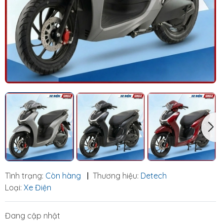
Tình trạng:
Còn hàng
|
Thương hiệu:
Detech
Loại:
Xe Điện
Đang cập nhật