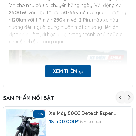
ích cho nhu cầu di chuyển hằng ngày. Với động cơ
2500W
, vận tốc tối đa
50-55km/h
và quãng đường
~120km với 1 Pin / ~250km với 2 Pin
, mẫu xe này
hướng đến người dùng muốn một phương tiện ổn
định để đi làm, đi học, đi lại trong thành phố hoặc di
chuyển nhiều trong ngày.
XEM THÊM
SẢN PHẨM NỔI BẬT
Xe Máy 50CC Detech Espero Cub 83 Retro X
- 5%
18.500.000₫
19.500.000₫