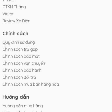
CTKM Tháng
Trọng lượng xe
54kg
Video
Động cơ
800W
Review Xe Điện
Tốc độ tối đa
45km/h
Quãng đường
Chính sách
80km
di chuyển
Quy định sử dụng
Loại ắc quy
5 bình ắc quy Lithium
Chính sách trả góp
Chính sách bảo mật
Chính sách vận chuyển
Chính sách bảo hành
Trang bị 5 bình ắc quy Lithium cao cấp:
Xe
Chính sách đổi trả
điện hottrend VC 2025 sở hữu hệ thống 5 bình
Chính sách mua bán hàng hoá
ắc quy Lithium cao cấp. Công nghệ ắc quy
Hướng dẫn
Lithium-ion mang đến nhiều ưu điểm vượt
Hướng dẫn mua hàng
trội so với các loại bình ắc quy khác, mang lại