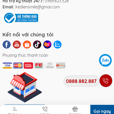
Hỗ trợ kỹ thuật 24/7:
0969.823.528
lái dễ dàng kiểm soát lực phanh và tránh được
Email:
Xediensmile@gmai.com
những tình huống nguy hiểm.
+ Phanh cơ được trang bị thêm ở bánh sau,
được hoạt động như một thành phần hỗ trợ,
Kết nối với chúng tôi
phối hợp nhịp nhàng với phanh trước, đảm
bảo quá trình giảm tốc diễn ra một cách an
toàn, cân bằng và mượt mà, nâng cao hiệu
Phương thức thanh toán
quả phanh tổng thể của xe.
0888.882.887
3. Hệ thống đèn LED trang bị trước và sau siêu
sáng
Nhà sản xuất đã ưu ái trang bị cho siêu phẩm
Địa chỉ cửa hàng
Gọi ngay
hottrend VC 2025 hệ thống đèn LED hiện đại