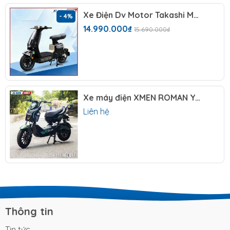
1. Xe sở hữu động cơ mạnh mẽ, vận tốc đỉnh
Xe Điện Dv Motor Takashi Money Pro (60V-23Ah) 5 Bình
- 4%
cao
14.990.000₫
15.690.000₫
Thông số kỹ thuật:
Trải nghiệm cảm giác lái xe đầy hứng khởi và
chinh phục mọi thử thách trên đường đi cùng
xe điện hottrend VC nhờ những thông số kỹ
Xe máy điện XMEN ROMAN YAKA
Liên hệ
thuật vượt trội mà dòng xe này mang lại. Để
hiểu rõ hơn về sức mạnh này, mời bạn tham
khảo chi tiết thông số kỹ thuật của xe.
THÔNG SỐ
CHI TIẾT
Dài 1680mm x Rộng 650mm
Kích thước
x Cao 1120mm
Thông tin
Chiều cao yên
750mm
xe
Tin tức