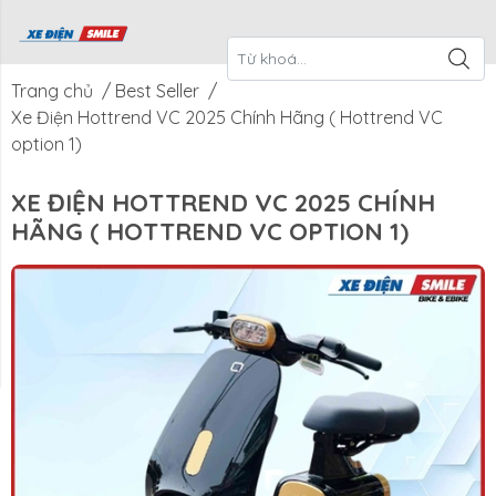
ề Xe Điện
CTKM Tháng
Blog
Liên Hệ
Smile
Trang chủ
/
Best Seller
/
Xe Điện Hottrend VC 2025 Chính Hãng ( Hottrend VC
option 1)
XE ĐIỆN HOTTREND VC 2025 CHÍNH
HÃNG ( HOTTREND VC OPTION 1)