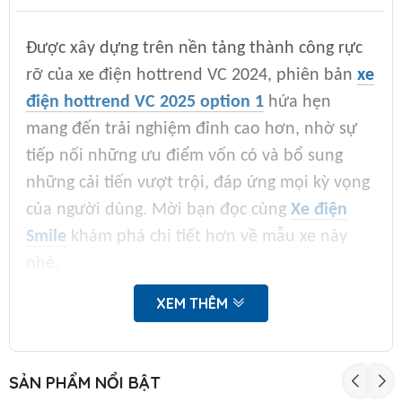
Được xây dựng trên nền tảng thành công rực
rỡ của xe điện hottrend VC 2024, phiên bản
xe
điện hottrend VC 2025 option 1
hứa hẹn
mang đến trải nghiệm đỉnh cao hơn, nhờ sự
tiếp nối những ưu điểm vốn có và bổ sung
những cải tiến vượt trội, đáp ứng mọi kỳ vọng
của người dùng. Mời bạn đọc cùng
Xe điện
Smile
khám phá chi tiết hơn về mẫu xe này
nhé.
XEM THÊM
A. Xe Điện Hottrend VC 2025 – Lựa Chọn Hàng
Đầu Của Người Yêu Xe Điện
SẢN PHẨM NỔI BẬT