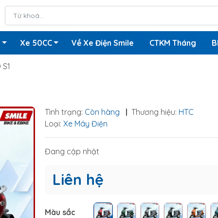
n
Xe 50CC
Về Xe Điện Smile
CTKM Tháng
B
 S1
Tình trạng:
Còn hàng
|
Thương hiệu:
HTC
Loại:
Xe Máy Điện
Đang cập nhật
Liên hệ
Màu sắc