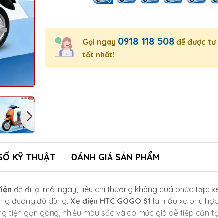
0918 118 508
Gọi ngay
để được tư
tốt nhất!
SỐ KỸ THUẬT
ĐÁNH GIÁ SẢN PHẨM
điện
để đi lại mỗi ngày, tiêu chí thường không quá phức tạp: x
quãng đường đủ dùng.
Xe điện HTC GOGO S1
là mẫu xe phù hợ
 tiện gọn gàng, nhiều màu sắc và có mức giá dễ tiếp cận tạ