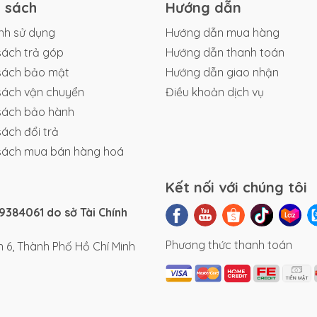
h sách
Hướng dẫn
nh sử dụng
Hướng dẫn mua hàng
sách trả góp
Hướng dẫn thanh toán
sách bảo mật
Hướng dẫn giao nhận
sách vận chuyển
Điều khoản dịch vụ
sách bảo hành
sách đổi trả
sách mua bán hàng hoá
Kết nối với chúng tôi
384061 do sở Tài Chính
Phương thức thanh toán
 6, Thành Phố Hồ Chí Minh
 dụng thực tế như đi học, đi làm, đi chợ, ghé cửa hàng hoặc
u đãi
15,500,000
, HTC GOGO S1 là lựa chọn đáng tham khảo