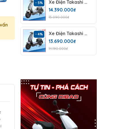
Xe Điện Takashi Money (60V-23Ah) 5 Bình
- 5%
- 6%
14.390.000₫
15.090.000₫
 vấn
Xe Điện Takashi Money (48V-23Ah) 4 Bình
- 4%
- 4%
13.690.000₫
14.190.000₫
e
p
i