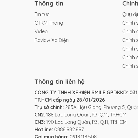
Thông tin
Chín
Tin tức
Quy đị
CTKM Tháng
Chính 
Video
Chính 
Review Xe Điện
Chính 
Chính 
Chính 
Chính 
Thông tin liên hệ
CÔNG TY TNHH XE ĐIỆN SMILE GPDKKD: 0319
TP.HCM cấp ngày 28/01/2026
Trụ sở chính:
285A Hậu Giang, Phường 5, Quận
CN2:
188 Lạc Long Quân, P.3, Q.11, TP.HCM
CN3:
190 Lạc Long Quân, P.3, Q.11, TP.HCM
Mẫu
xe điện HTC
này hướng đến nhu cầu sử
Hotline:
0888.882.887
chuyển trong khu vực nội thành. Với giá ư
Gọi mua hàng:
0918.118.508