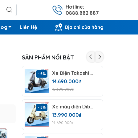
Hotline:
0888.882.887
log
Liên Hệ
Địa chỉ cửa hàng
SẢN PHẨM NỔI BẬT
Xe Điện Takashi X2 Plus (60V-23Ah)
- 5%
- 6%
14.690.000₫
15.390.000₫
Xe máy điện Dibao Kevá (60v-22Ah)
- 5%
- 6%
13.990.000₫
14.690.000₫