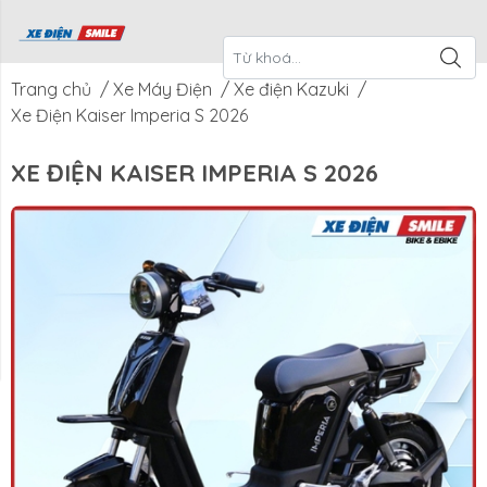
ề Xe Điện
CTKM Tháng
Blog
Liên Hệ
Smile
Trang chủ
/
Xe Máy Điện
/
Xe điện Kazuki
/
Xe Điện Kaiser Imperia S 2026
XE ĐIỆN KAISER IMPERIA S 2026