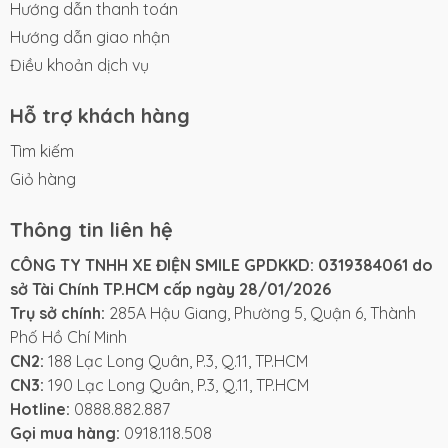
Hướng dẫn thanh toán
với môi trường đô thị, đặc biệt là khi cần dắt xe, quay
đầu trong hẻm nhỏ hoặc gửi xe ở khu vực có không
Hướng dẫn giao nhận
gian hạn chế.
Điều khoản dịch vụ
Xe có trọng lượng
88kg
, đi cùng lốp
3.00-10
. Đây là
Hỗ trợ khách hàng
những thông tin giúp người mua hình dung rõ hơn về
độ gọn và sự phù hợp của xe khi sử dụng trong đời
Tìm kiếm
sống hằng ngày. Mẫu xe này cũng có
bàn đạp trợ
Giỏ hàng
lực
, một trang bị hữu ích với khách hàng muốn có
thêm sự hỗ trợ trong một số tình huống cần thiết.
Thông tin liên hệ
CÔNG TY TNHH XE ĐIỆN SMILE GPDKKD: 0319384061 do
Màu sắc của NAVO SONA 48V gồm:
sở Tài Chính TP.HCM cấp ngày 28/01/2026
Trụ sở chính:
285A Hậu Giang, Phường 5, Quận 6, Thành
Trắng
Phố Hồ Chí Minh
Xám
CN2:
188 Lạc Long Quân, P.3, Q.11, TP.HCM
Đen
CN3:
190 Lạc Long Quân, P.3, Q.11, TP.HCM
Ba màu này khá dễ chọn, không kén người dùng.
Hotline:
0888.882.887
Màu trắng tạo cảm giác nhẹ nhàng, màu xám trung
Gọi mua hàng:
0918.118.508