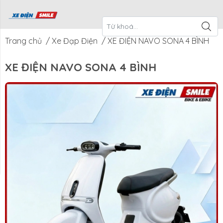
ề Xe Điện
CTKM Tháng
Blog
Liên Hệ
Smile
Trang chủ
/
Xe Đạp Điện
/
XE ĐIỆN NAVO SONA 4 BÌNH
XE ĐIỆN NAVO SONA 4 BÌNH