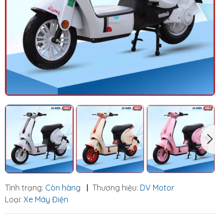
Tình trạng:
Còn hàng
|
Thương hiệu:
DV Motor
Loại:
Xe Máy Điện