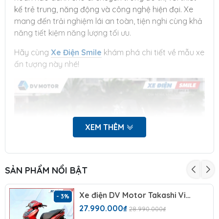
kế trẻ trung, năng động và công nghệ hiện đại. Xe
mang đến trải nghiệm lái an toàn, tiện nghi cùng khả
năng tiết kiệm năng lượng tối ưu.
Hãy cùng
Xe Điện Smile
khám phá chi tiết về mẫu xe
ấn tượng này nhé!
XEM THÊM
SẢN PHẨM NỔI BẬT
Xe điện DV Motor Takashi Vibera Lithium
- 3%
27.990.000₫
28.990.000₫