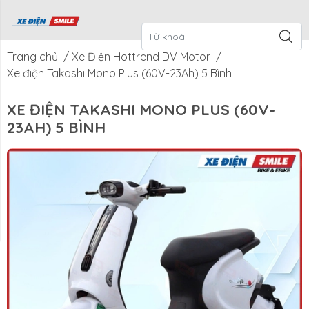
ề Xe Điện
CTKM Tháng
Blog
Liên Hệ
Smile
Trang chủ
/
Xe Điện Hottrend DV Motor
/
Xe điện Takashi Mono Plus (60V-23Ah) 5 Bình
XE ĐIỆN TAKASHI MONO PLUS (60V-
23AH) 5 BÌNH