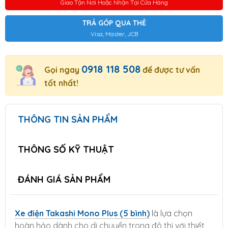
Giao Tận Nơi Hoặc Nhận Tại Cửa Hàng
TRẢ GÓP QUA THẺ
Visa, Master, JCB
0918 118 508
Gọi ngay
để được tư vấn
tốt nhất!
THÔNG TIN SẢN PHẨM
THÔNG SỐ KỸ THUẬT
ĐÁNH GIÁ SẢN PHẨM
Xe điện Takashi Mono Plus (5 bình)
là lựa chọn
hoàn hảo dành cho di chuyển trong đô thị với thiết