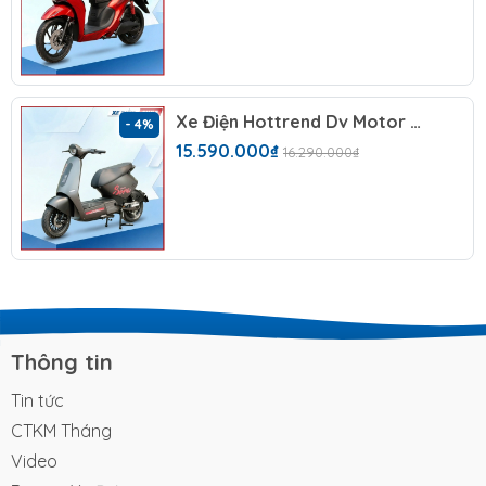
Xe Điện Hottrend Dv Motor Takashi Sora 2026 (48V-23A) 4 Bình
- 4%
Xe điện Takashi Mono Plus (5 bình) trẻ trung, năng
15.590.000₫
16.290.000₫
động
Giới thiệu tổng quan xe
điện Takashi Mono Plus
Takashi Mono Plus
chính thức ra mắt vào
tháng 8
năm 2025
, là kết quả hợp tác đặc biệt giữa
thương
hiệu DV Motor
danh tiếng và hệ thống phân phối uy
Thông tin
tín
Xe Điện Smile
. Mẫu xe điện này không chỉ đơn
Tin tức
thuần là phiên bản mới mà còn là sự nâng cấp toàn
diện với nhiều cải tiến vượt trội về thiết kế và công
CTKM Tháng
nghệ, tạo nên bước đột phá lớn trong phân khúc xe
Video
điện tại thị trường Việt Nam.