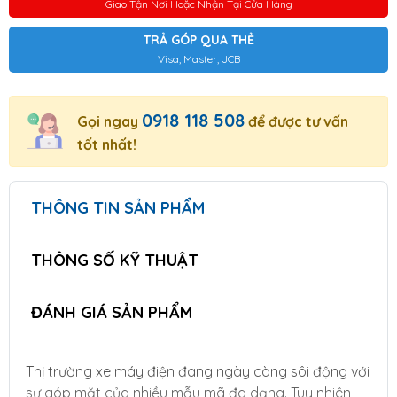
Giao Tận Nơi Hoặc Nhận Tại Cửa Hàng
TRẢ GÓP QUA THẺ
Visa, Master, JCB
0918 118 508
Gọi ngay
để được tư vấn
tốt nhất!
THÔNG TIN SẢN PHẨM
THÔNG SỐ KỸ THUẬT
ĐÁNH GIÁ SẢN PHẨM
Thị trường xe máy điện đang ngày càng sôi động với
sự góp mặt của nhiều mẫu mã đa dạng. Tuy nhiên,