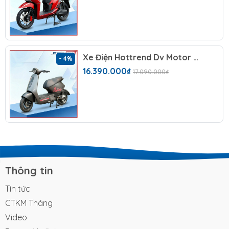
Phần đầu xe gây ấn tượng với cụm đèn pha chiếu
sáng cỡ lớn, đi kèm các dải LED định vị vắt ngang
mặt nạ, tạo nên độ nhận diện rất cao khi đi trên
đường phố. Hiện tại, dòng xe Vibera mang đến cho
người dùng
6 tùy chọn màu sắc
đa dạng (như Đỏ
Xe Điện Hottrend Dv Motor Takashi Sora 2026 (60V-23A) 5 Bình
- 4%
bóng, Trắng, Đen nhám, Bạc, Xám,...), đáp ứng mọi sở
16.390.000₫
17.090.000₫
thích và cá tính của người dùng từ trẻ trung, năng
động đến trưởng thành, lịch lãm.
2. Sức mạnh động cơ 1500W
– Tốc độ ấn tượng, không
cần bằng lái
Thông tin
Một trong những điểm "ăn tiền" nhất của Vibera
chính là khối động cơ có công suất lên tới
1500W
.
Tin tức
Trải nghiệm thực tế cho thấy xe có khả năng bứt tốc
CTKM Tháng
mượt mà, leo dốc hay chở hai người đều rất nhẹ
Video
nhàng mà không hề có cảm giác ì ạch.