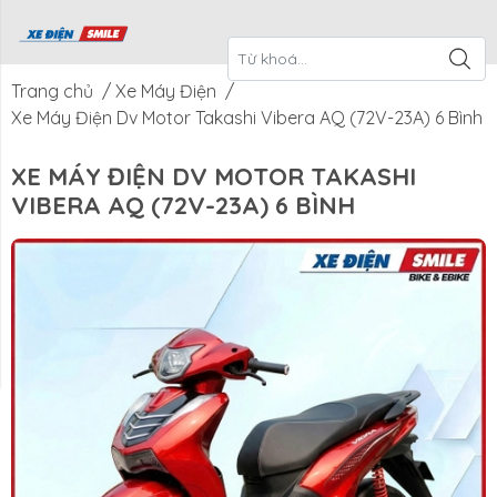
ề Xe Điện
CTKM Tháng
Blog
Liên Hệ
Smile
Trang chủ
/
Xe Máy Điện
/
Xe Máy Điện Dv Motor Takashi Vibera AQ (72V-23A) 6 Bình
XE MÁY ĐIỆN DV MOTOR TAKASHI
VIBERA AQ (72V-23A) 6 BÌNH