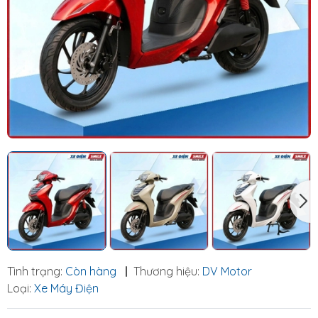
Tình trạng:
Còn hàng
|
Thương hiệu:
DV Motor
Loại:
Xe Máy Điện