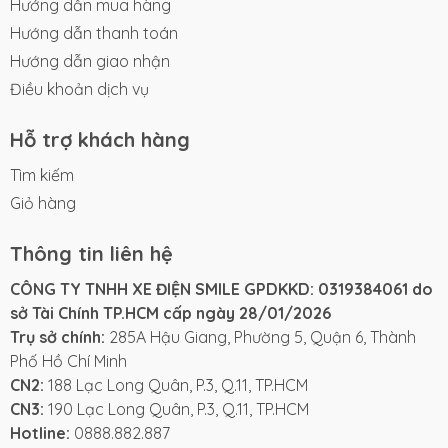
Bắc Giang
Hướng dẫn mua hàng
Hướng dẫn thanh toán
Đặc điểm nổi bật của
Hướng dẫn giao nhận
Yadea Xmen NEO
Điều khoản dịch vụ
Thiết kế thể thao, cá tính
Hỗ trợ khách hàng
Xe máy điện Yadea Xmen Neo
gây ấn tượng với
Tìm kiếm
kiểu dáng mạnh mẽ, góc cạnh rõ nét, mang phong
Giỏ hàng
cách thể thao, cá tính rất phù hợp với giới trẻ năng
động. Hệ thống đèn LED toàn xe giúp tăng nhận diện
Thông tin liên hệ
và an toàn khi di chuyển. Màu sắc đa dạng, trẻ trung
giúp người dùng dễ dàng thể hiện cá tính riêng.
CÔNG TY TNHH XE ĐIỆN SMILE GPDKKD: 0319384061 do
sở Tài Chính TP.HCM cấp ngày 28/01/2026
Động cơ mạnh mẽ, vận
Trụ sở chính:
285A Hậu Giang, Phường 5, Quận 6, Thành
hành vượt trội
Phố Hồ Chí Minh
CN2:
188 Lạc Long Quân, P.3, Q.11, TP.HCM
Yadea Xmen Neo được trang bị động cơ GTR với
CN3:
190 Lạc Long Quân, P.3, Q.11, TP.HCM
công suất 800W (tối đa 1500W), cho khả năng leo
Hotline:
0888.882.887