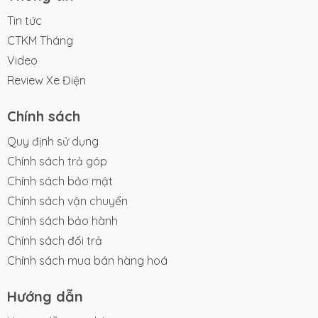
quy mô lớn tại Bắc Ninh và nhanh chóng chiếm lĩnh
Tin tức
thị trường nhờ các dòng sản phẩm xe máy điện chất
CTKM Tháng
lượng cao, thiết kế hiện đại và trang bị công nghệ
Video
đột phá như ắc quy Graphene, động cơ GTR tiên tiến,
cùng các tính năng thông minh hỗ trợ người dùng.
Review Xe Điện
Yadea không ngừng phát triển để mang lại trải
nghiệm vận hành tiện lợi, an toàn và bền bỉ cho
Chính sách
khách hàng, đồng thời góp phần xây dựng tương lai
Quy định sử dụng
bền vững với hệ sinh thái di chuyển xanh.
Chính sách trả góp
Nhờ cam kết chất lượng và dịch vụ đi kèm, Yadea là
Chính sách bảo mật
sự lựa chọn tin cậy của nhiều khách hàng trên toàn
Chính sách vận chuyển
cầu và tại Việt Nam, trở thành biểu tượng xe điện
Chính sách bảo hành
hiện đại, tiết kiệm và thân thiện môi trường.
Chính sách đổi trả
Chính sách mua bán hàng hoá
Hướng dẫn
Dây chuyển sản xuất xe điện tại nhà máy Yadea, tỉnh