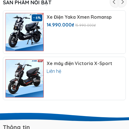
SẢN PHẨM NỔI BẬT
Yadea
Xe Điện Yaka Xmen Romansp
- 6%
Xe điện Yadea
là một trong những thương hiệu hàng
14.990.000₫
15.990.000₫
đầu thế giới về
xe máy điện
, được thành lập vào
năm 2001 tại Hồng Kông. Với hơn 24 năm kinh
nghiệm trong lĩnh vực nghiên cứu, phát triển và sản
xuất xe máy điện, Yadea đã khẳng định vị trí số 1
toàn cầu về doanh số bán xe điện hai bánh trong 8
năm liên tiếp từ 2017 đến 2024.
Xe máy điện Victoria X-Sport
Liên hệ
Yadea nổi bật với sứ mệnh
"Electrify your life"
–
điện hóa cuộc sống của bạn, tập trung đổi mới công
nghệ tiên tiến và cung cấp các giải pháp di chuyển
xanh, thân thiện với môi trường. Thương hiệu có mặt
tại hơn 100 quốc gia và khu vực với mạng lưới
40.000+ đại lý bán lẻ, phục vụ hơn 100 triệu người
dùng trên toàn thế giới.
Thông tin
Tại Việt Nam, Yadea đã xây dựng nhà máy sản xuất