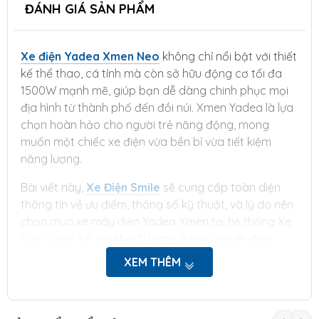
ĐÁNH GIÁ SẢN PHẨM
Xe điện Yadea Xmen Neo
không chỉ nổi bật với thiết
kế thể thao, cá tính mà còn sở hữu động cơ tối đa
1500W mạnh mẽ, giúp bạn dễ dàng chinh phục mọi
địa hình từ thành phố đến đồi núi. Xmen Yadea là lựa
chọn hoàn hảo cho người trẻ năng động, mong
muốn một chiếc xe điện vừa bền bỉ vừa tiết kiệm
năng lượng.
Bài viết này,
Xe Điện Smile
sẽ cung cấp toàn diện
thông tin về ưu điểm, thông số kỹ thuật, và lý do nên
chọn mua xe máy điện Yadea Xmen tại hệ thống Xe
Điện Smile, hỗ trợ khách hàng đưa ra quyết định
sáng suốt khi lựa chọn xe điện phù hợp.
XEM THÊM
Giới thiệu tổng quan về
thương hiệu xe điện