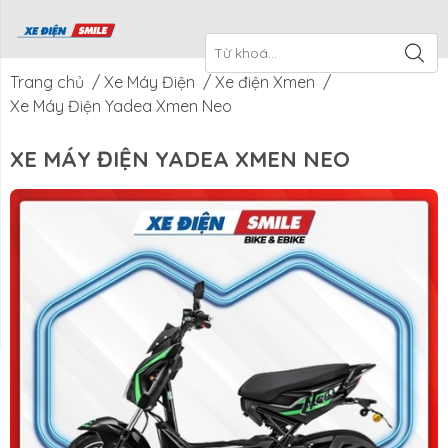
ề Xe Điện
CTKM Tháng
Blog
Liên Hệ
Smile
Trang chủ
/
Xe Máy Điện
/
Xe điện Xmen
/
Xe Máy Điện Yadea Xmen Neo
XE MÁY ĐIỆN YADEA XMEN NEO