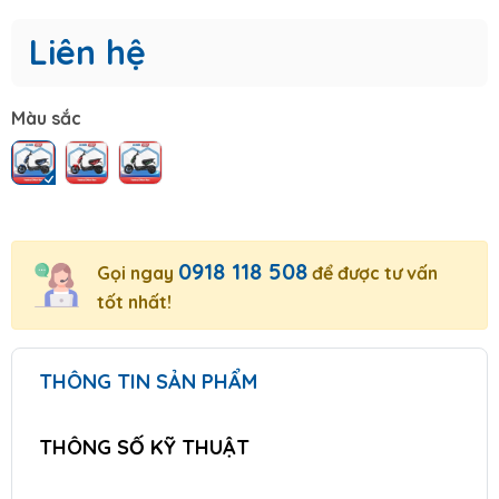
Liên hệ
Màu sắc
0918 118 508
Gọi ngay
để được tư vấn
tốt nhất!
THÔNG TIN SẢN PHẨM
THÔNG SỐ KỸ THUẬT