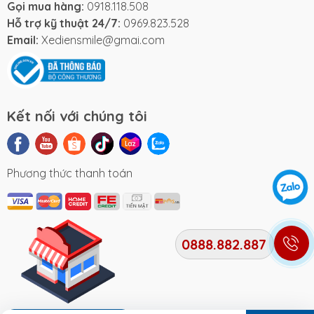
dốc đến 10 độ và vận hành mạnh mẽ trên nhiều loại
Gọi mua hàng:
0918.118.508
địa hình. Tốc độ tối đa lên đến 43 km/h, giúp di
Hỗ trợ kỹ thuật 24/7:
0969.823.528
chuyển linh hoạt trong thành phố và đường trường.
Email:
Xediensmile@gmai.com
Hai chế độ lái ECO và
POWER linh hoạt
Xe có hai chế độ lái ECO tiết kiệm năng lượng và
Kết nối với chúng tôi
POWER tăng tốc nhanh, giúp người dùng dễ dàng
chuyển đổi giữa tiết kiệm pin và bứt phá khi cần thiết,
tối ưu hóa trải nghiệm lái.
Phương thức thanh toán
Hệ thống phanh đĩa đối
xứng và giảm xóc cao cấp
0888.882.887
Trang bị phanh đĩa ABS đối xứng và phanh tang
trống, hỗ trợ kiểm soát tốc độ an toàn, giảm nguy
cơ bó cứng phanh. Giảm xóc thủy lực trước và sau
mang lại cảm giác êm ái, ổn định khi đi qua các địa
hình gồ ghề.