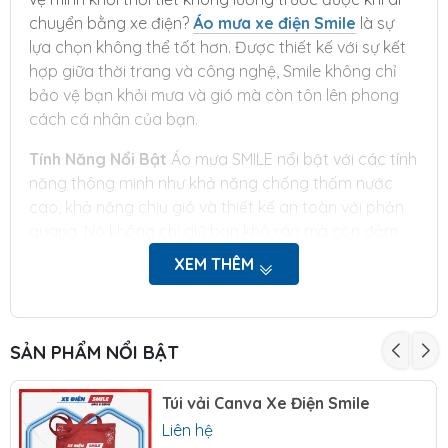
chuyển bằng xe điện?
Áo mưa xe điện Smile
là sự
lựa chọn không thể tốt hơn. Được thiết kế với sự kết
hợp giữa thời trang và công nghệ, Smile không chỉ
bảo vệ bạn khỏi mưa và gió mà còn tôn lên phong
cách cá nhân của bạn.
Tính Năng Nổi Bật
Áo mưa SMILE nổi bật với các tính
năng thông minh như khả năng chống thấm nước
cao, khả năng chịu gió và thiết kế an toàn với phản
quang. Nó không chỉ giữ bạn khô ráo mà còn đảm
bảo an toàn khi di chuyển trong điều kiện thời tiết
XEM THÊM
xấu.
Thiết Kế Độc Đáo
Thiết kế của SMILE tập trung vào
sự thoải mái và tiện lợi. Với cấu trúc dễ dàng mặc
SẢN PHẨM NỔI BẬT
vào và cởi ra, cùng với phần cổ rộng và tay áo linh
hoạt, SMILE phù hợp với mọi người, từ trẻ em đến
Túi vải Canva Xe Điện Smile
người lớn.
Liên hệ