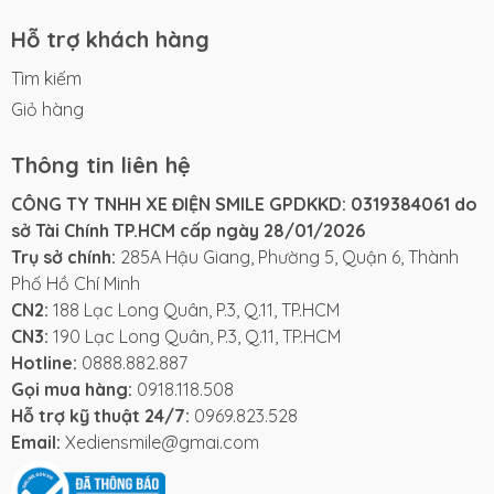
CN3
: 190 Lạc Long Quân, P.3, Q.11, TP.HCM
Hỗ trợ khách hàng
Thông tin liên hệ:
Tìm kiếm
Hotline mua hàng
:
0888.882.887
-
0888.9888.03
Giỏ hàng
Hotline bảo hành
:
0888.803.188
Email
:
Xediensmile@gmail.com
Thông tin liên hệ
Website
:
xediensmile.com
Fanpage
:
Xe Điện Smile Facebook
CÔNG TY TNHH XE ĐIỆN SMILE GPDKKD: 0319384061 do
TikTok
:
Xe Điện Smile TikTok
sở Tài Chính TP.HCM cấp ngày 28/01/2026
Youtube
:
Xe Điện Smile Youtube
Trụ sở chính:
285A Hậu Giang, Phường 5, Quận 6, Thành
Phố Hồ Chí Minh
CN2:
188 Lạc Long Quân, P.3, Q.11, TP.HCM
CN3:
190 Lạc Long Quân, P.3, Q.11, TP.HCM
Hotline:
0888.882.887
Gọi mua hàng:
0918.118.508
Hỗ trợ kỹ thuật 24/7:
0969.823.528
Email:
Xediensmile@gmai.com