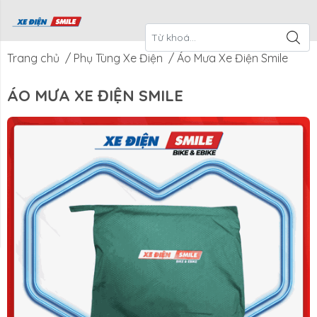
ề Xe Điện
CTKM Tháng
Blog
Liên Hệ
Smile
Trang chủ
/
Phụ Tùng Xe Điện
/
Áo Mưa Xe Điện Smile
ÁO MƯA XE ĐIỆN SMILE