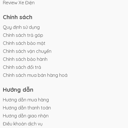
Review Xe Điện
chỉ là một áo mưa thông thường mà là một phụ kiện
thời trang, bảo vệ bạn trong mọi điều kiện thời tiết.
Chính sách
Đánh Giá Từ Người Dùng
Những người đã sử dụng
Quy định sử dụng
SMILE không ngần ngại chia sẻ những trải nghiệm
Chính sách trả góp
tích cực của họ. Hãy cùng khám phá những đánh giá
thực tế từ khách hàng đã trải nghiệm sản phẩm này.
Chính sách bảo mật
Chính sách vận chuyển
Hướng Dẫn Sử Dụng và Bảo Quản
Chúng tôi cung
Chính sách bảo hành
cấp hướng dẫn chi tiết về cách sử dụng và bảo quản
Chính sách đổi trả
áo mưa SMILE, giúp bạn dễ dàng chăm sóc và duy trì
chất lượng sản phẩm trong thời gian dài.
Chính sách mua bán hàng hoá
Đừng Để Thời Tiết Làm Trở Ngại Cho Hành Trình Của
Hướng dẫn
Bạn - Chọn Áo Mưa Xe Điện Smile
Hướng dẫn mua hàng
Địa chỉ các cửa hàng:
Hướng dẫn thanh toán
Hướng dẫn giao nhận
CN1
: 285A Hậu Giang, P.9, Q.6, TP.HCM
CN2
: 188 Lạc Long Quân, P.3, Q.11, TP.HCM
Điều khoản dịch vụ