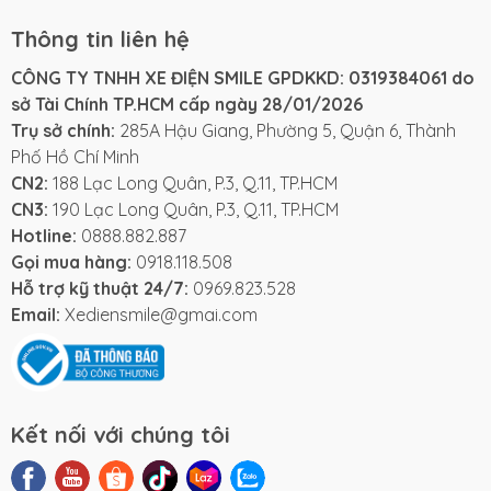
Thông tin liên hệ
CÔNG TY TNHH XE ĐIỆN SMILE GPDKKD: 0319384061 do
sở Tài Chính TP.HCM cấp ngày 28/01/2026
Trụ sở chính:
285A Hậu Giang, Phường 5, Quận 6, Thành
Phố Hồ Chí Minh
CN2:
188 Lạc Long Quân, P.3, Q.11, TP.HCM
CN3:
190 Lạc Long Quân, P.3, Q.11, TP.HCM
Hotline:
0888.882.887
Gọi mua hàng:
0918.118.508
Hỗ trợ kỹ thuật 24/7:
0969.823.528
Email:
Xediensmile@gmai.com
Kết nối với chúng tôi