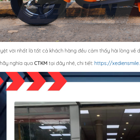
uyệt vời nhất là tất cả khách hàng đều cảm thấy hài lòng về 
 hãy nghía qua
CTKM
tại đây nhé, chi tiết:
https://xediensmil