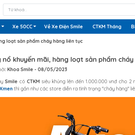
n
Xe 50CC
Về Xe Điện Smile
CTKM Tháng
B
ng loạt sản phẩm cháy hàng liên tục
 nổ khuyến mãi, hàng loạt sản phẩm cháy 
ởi:
Khoa Smile
- 08/05/2023
ày
Smile
có
CTKM
siêu khủng lên đến 1.000.000 vnđ cho 2 
 Xmen
thì gần như các store diễn ra tình trạng "cháy hàng" liê