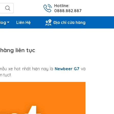
Hotline:
0888.882.887
log
Liên Hệ
Địa chỉ cửa hàng
hàng liên tục
mẫu xe hot nhất hiện nay là
Newbeer G7
và
n tục!!