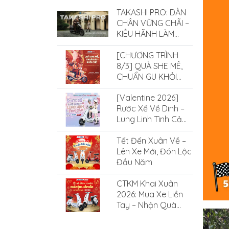
TAKASHI PRO: DÀN
CHÂN VỮNG CHÃI –
KIÊU HÃNH LÀM
CHỦ MỌI ĐỊA HÌNH
[CHƯƠNG TRÌNH
8/3] QUÀ SHE MÊ,
CHUẨN GU KHỎI
CHÊ CÙNG XE ĐIỆN
[Valentine 2026]
SMILE
Rước Xế Về Dinh –
Lung Linh Tình Cảm
Cùng Xe Điện Smile
Tết Đến Xuân Về –
Lên Xe Mới, Đón Lộc
Đầu Năm
CTKM Khai Xuân
2026: Mua Xe Liền
Tay – Nhận Quà
Cực Hấp Dẫn