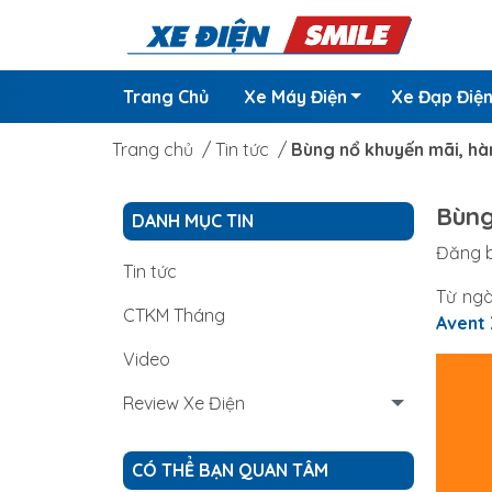
Trang Chủ
Xe Máy Điện
Xe Đạp Điệ
Trang chủ
/
Tin tức
/
Bùng nổ khuyến mãi, hà
Bùng
DANH MỤC TIN
Đăng b
Tin tức
Từ ng
CTKM Tháng
Avent
Video
Review Xe Điện
CÓ THỂ BẠN QUAN TÂM