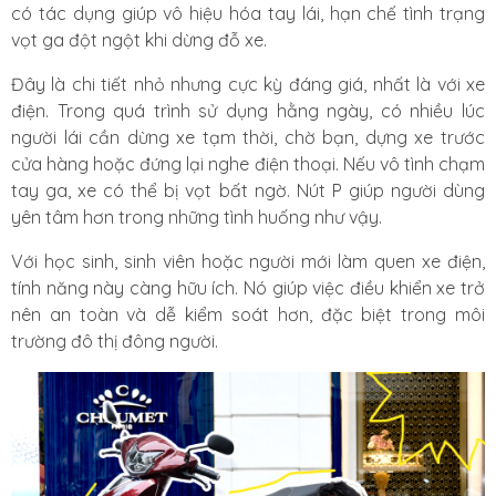
có tác dụng giúp vô hiệu hóa tay lái, hạn chế tình trạng
vọt ga đột ngột khi dừng đỗ xe.
Đây là chi tiết nhỏ nhưng cực kỳ đáng giá, nhất là với xe
điện. Trong quá trình sử dụng hằng ngày, có nhiều lúc
người lái cần dừng xe tạm thời, chờ bạn, dựng xe trước
cửa hàng hoặc đứng lại nghe điện thoại. Nếu vô tình chạm
tay ga, xe có thể bị vọt bất ngờ. Nút P giúp người dùng
yên tâm hơn trong những tình huống như vậy.
Với học sinh, sinh viên hoặc người mới làm quen xe điện,
tính năng này càng hữu ích. Nó giúp việc điều khiển xe trở
nên an toàn và dễ kiểm soát hơn, đặc biệt trong môi
trường đô thị đông người.