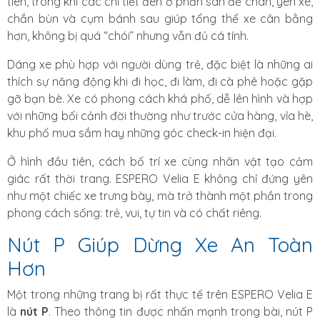
tiên, trong khi các chi tiết đen ở phần sàn để chân, yên xe,
chắn bùn và cụm bánh sau giúp tổng thể xe cân bằng
hơn, không bị quá “chói” nhưng vẫn đủ cá tính.
Dáng xe phù hợp với người dùng trẻ, đặc biệt là những ai
thích sự năng động khi đi học, đi làm, đi cà phê hoặc gặp
gỡ bạn bè. Xe có phong cách khá phố, dễ lên hình và hợp
với những bối cảnh đời thường như trước cửa hàng, vỉa hè,
khu phố mua sắm hay những góc check-in hiện đại.
Ở hình đầu tiên, cách bố trí xe cùng nhân vật tạo cảm
giác rất thời trang. ESPERO Velia E không chỉ đứng yên
như một chiếc xe trưng bày, mà trở thành một phần trong
phong cách sống: trẻ, vui, tự tin và có chất riêng.
Nút P Giúp Dừng Xe An Toàn
Hơn
Một trong những trang bị rất thực tế trên ESPERO Velia E
là
nút P
. Theo thông tin được nhấn mạnh trong bài, nút P