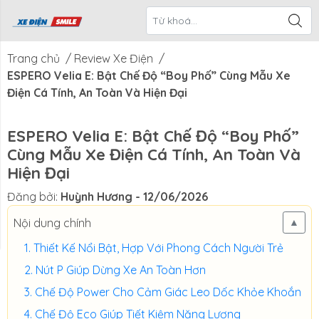
ề Xe Điện
CTKM Tháng
Blog
Liên Hệ
Smile
Trang chủ
/
Review Xe Điện
/
ESPERO Velia E: Bật Chế Độ “Boy Phố” Cùng Mẫu Xe
Điện Cá Tính, An Toàn Và Hiện Đại
ESPERO Velia E: Bật Chế Độ “Boy Phố”
Cùng Mẫu Xe Điện Cá Tính, An Toàn Và
Hiện Đại
Đăng bởi:
Huỳnh Hương
- 12/06/2026
Nội dung chính
▲
Thiết Kế Nổi Bật, Hợp Với Phong Cách Người Trẻ
Nút P Giúp Dừng Xe An Toàn Hơn
Chế Độ Power Cho Cảm Giác Leo Dốc Khỏe Khoắn
Chế Độ Eco Giúp Tiết Kiệm Năng Lượng