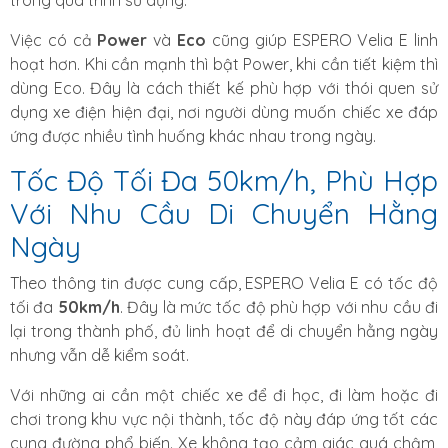
trong quá trình sử dụng.
Việc có cả
Power
và
Eco
cũng giúp ESPERO Velia E linh
hoạt hơn. Khi cần mạnh thì bật Power, khi cần tiết kiệm thì
dùng Eco. Đây là cách thiết kế phù hợp với thói quen sử
dụng xe điện hiện đại, nơi người dùng muốn chiếc xe đáp
ứng được nhiều tình huống khác nhau trong ngày.
Tốc Độ Tối Đa 50km/h, Phù Hợp
Với Nhu Cầu Di Chuyển Hằng
Ngày
Theo thông tin được cung cấp, ESPERO Velia E có tốc độ
tối đa
50km/h
. Đây là mức tốc độ phù hợp với nhu cầu đi
lại trong thành phố, đủ linh hoạt để di chuyển hằng ngày
nhưng vẫn dễ kiểm soát.
Với những ai cần một chiếc xe để đi học, đi làm hoặc đi
chơi trong khu vực nội thành, tốc độ này đáp ứng tốt các
cung đường phổ biến. Xe không tạo cảm giác quá chậm,