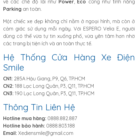
về các chế độ lái như
Power
,
Eco
cũng như tính năng
Parking
an toàn.
Một chiếc xe đẹp không chỉ nằm ở ngoại hình, mà còn ở
cảm giác sử dụng mỗi ngày. Với ESPERO Velia E, người
dùng có thể vừa tự tin xuống phố, vừa yên tâm hơn nhờ
các trang bị tiện ích và an toàn thực tế.
Hệ Thống Cửa Hàng Xe Điện
Smile
CN1:
285A Hậu Giang, P9, Q6, TP.HCM
CN2:
188 Lạc Long Quân, P3, Q11, TP.HCM
CN3:
190 Lạc Long Quân, P3, Q11, TP.HCM
Thông Tin Liên Hệ
Hotline mua hàng:
0888.882.887
Hotline bảo hành:
0888.803.188
Email:
Xediensmile@gmail.com