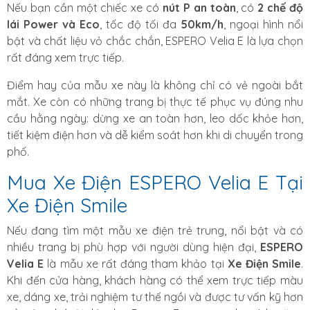
Nếu bạn cần một chiếc xe có
nút P an toàn
, có
2 chế độ
lái Power và Eco
, tốc độ tối đa
50km/h
, ngoại hình nổi
bật và chất liệu vỏ chắc chắn, ESPERO Velia E là lựa chọn
rất đáng xem trực tiếp.
Điểm hay của mẫu xe này là không chỉ có vẻ ngoài bắt
mắt. Xe còn có những trang bị thực tế phục vụ đúng nhu
cầu hằng ngày: dừng xe an toàn hơn, leo dốc khỏe hơn,
tiết kiệm điện hơn và dễ kiểm soát hơn khi di chuyển trong
phố.
Mua Xe Điện ESPERO Velia E Tại
Xe Điện Smile
Nếu đang tìm một mẫu xe điện trẻ trung, nổi bật và có
nhiều trang bị phù hợp với người dùng hiện đại,
ESPERO
Velia E
là mẫu xe rất đáng tham khảo tại
Xe Điện Smile
.
Khi đến cửa hàng, khách hàng có thể xem trực tiếp màu
xe, dáng xe, trải nghiệm tư thế ngồi và được tư vấn kỹ hơn