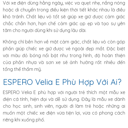
Với xe điện dùng hằng ngày, việc va quẹt nhẹ, nắng nóng
hoặc di chuyển trong điều kiện thời tiết khác nhau là điều
khó tránh. Chất liệu vỏ tốt sẽ giúp xe giữ được cảm giác
chắc chắn hơn, hạn chế cảm giác ọp ẹp và tạo sự yên
tâm cho người dùng khi sử dụng lâu dài.
Không chỉ bền hơn về mặt cảm giác, chất liệu vỏ còn góp
phần giúp chiếc xe giữ được vẻ ngoài đẹp mắt. Đặc biệt
với màu đỏ bóng nổi bật như trong hình, độ hoàn thiện
của phần nhựa và sơn xe sẽ ảnh hưởng rất nhiều đến
tổng thể thẩm mỹ.
ESPERO Velia E Phù Hợp Với Ai?
ESPERO Velia E phù hợp với người trẻ thích một mẫu xe
điện cá tính, hiện đại và dễ sử dụng. Đây là mẫu xe dành
cho học sinh, sinh viên, người đi làm trẻ hoặc những ai
muốn một chiếc xe điện vừa tiện lợi, vừa có phong cách
riêng khi xuống phố.