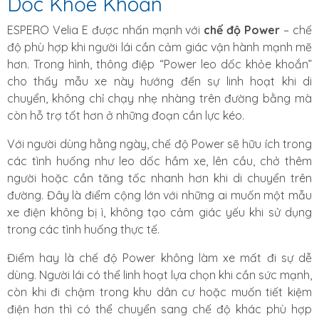
Dốc Khỏe Khoắn
ESPERO Velia E được nhấn mạnh với
chế độ Power
– chế
độ phù hợp khi người lái cần cảm giác vận hành mạnh mẽ
hơn. Trong hình, thông điệp “Power leo dốc khỏe khoắn”
cho thấy mẫu xe này hướng đến sự linh hoạt khi di
chuyển, không chỉ chạy nhẹ nhàng trên đường bằng mà
còn hỗ trợ tốt hơn ở những đoạn cần lực kéo.
Với người dùng hằng ngày, chế độ Power sẽ hữu ích trong
các tình huống như leo dốc hầm xe, lên cầu, chở thêm
người hoặc cần tăng tốc nhanh hơn khi di chuyển trên
đường. Đây là điểm cộng lớn với những ai muốn một mẫu
xe điện không bị ì, không tạo cảm giác yếu khi sử dụng
trong các tình huống thực tế.
Điểm hay là chế độ Power không làm xe mất đi sự dễ
dùng. Người lái có thể linh hoạt lựa chọn khi cần sức mạnh,
còn khi đi chậm trong khu dân cư hoặc muốn tiết kiệm
điện hơn thì có thể chuyển sang chế độ khác phù hợp