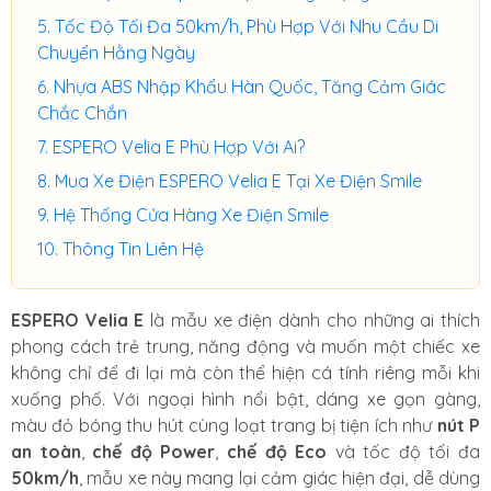
Tốc Độ Tối Đa 50km/h, Phù Hợp Với Nhu Cầu Di
Chuyển Hằng Ngày
Nhựa ABS Nhập Khẩu Hàn Quốc, Tăng Cảm Giác
Chắc Chắn
ESPERO Velia E Phù Hợp Với Ai?
Mua Xe Điện ESPERO Velia E Tại Xe Điện Smile
Hệ Thống Cửa Hàng Xe Điện Smile
Thông Tin Liên Hệ
ESPERO Velia E
là mẫu xe điện dành cho những ai thích
phong cách trẻ trung, năng động và muốn một chiếc xe
không chỉ để đi lại mà còn thể hiện cá tính riêng mỗi khi
xuống phố. Với ngoại hình nổi bật, dáng xe gọn gàng,
màu đỏ bóng thu hút cùng loạt trang bị tiện ích như
nút P
an toàn
,
chế độ Power
,
chế độ Eco
và tốc độ tối đa
50km/h
, mẫu xe này mang lại cảm giác hiện đại, dễ dùng