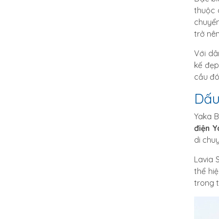
thuộc 
chuyển
trở nên
Với dâ
kế đẹp
cầu đó
Dấu
Yaka B
điện Y
di chu
Lavia 
thể hi
trong t