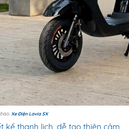
khảo:
Xe Điện Lavia SX
t kế thanh lịch, dễ tạo thiện cảm