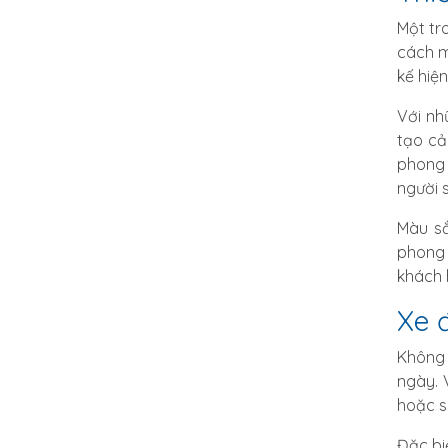
Một tr
cách m
kế hiệ
Với nh
tạo cả
phong 
người 
Màu sắ
phong 
khách 
Xe 
Không 
ngày. 
hoặc s
Đặc bi