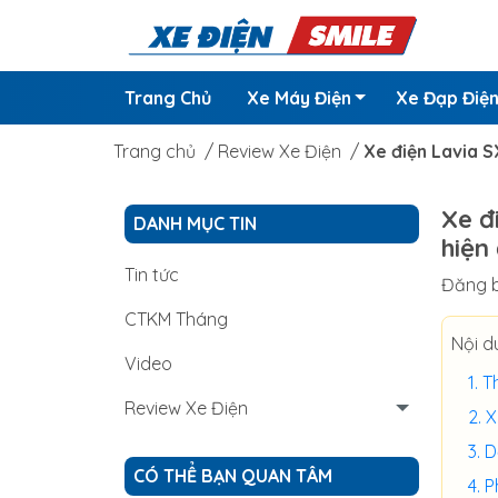
Trang Chủ
Xe Máy Điện
Xe Đạp Điệ
Trang chủ
/
Review Xe Điện
/
Xe điện Lavia S
Xe đ
DANH MỤC TIN
hiện
Tin tức
Đăng b
CTKM Tháng
Nội d
Video
T
Review Xe Điện
X
D
CÓ THỂ BẠN QUAN TÂM
P