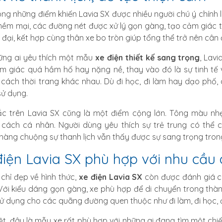
ong những điểm khiến Lavia SX được nhiều người chú ý chính
ềm mại, các đường nét được xử lý gọn gàng, tạo cảm giác th
n đại, kết hợp cùng thân xe bo tròn giúp tổng thể trở nên cân 
ững ai yêu thích một mẫu
xe điện thiết kế sang trọng
, Lav
m giác quá hầm hố hay nặng nề, thay vào đó là sự tinh tế 
cách thời trang khác nhau. Dù đi học, đi làm hay dạo phố,
sử dụng.
c trên Lavia SX cũng là một điểm cộng lớn. Tông màu nhẹ
cách cá nhân. Người dùng yêu thích sự trẻ trung có thể c
hàng chuộng sự thanh lịch vẫn thấy được sự sang trọng trong 
điện Lavia SX phù hợp với nhu cầu
chỉ đẹp về hình thức,
xe điện Lavia SX
còn được đánh giá c
Với kiểu dáng gọn gàng, xe phù hợp để di chuyển trong thà
ử dụng cho các quãng đường quen thuộc như đi làm, đi học, đ
ệt, đây là mẫu xe rất phù hợp với những ai đang tìm một chi