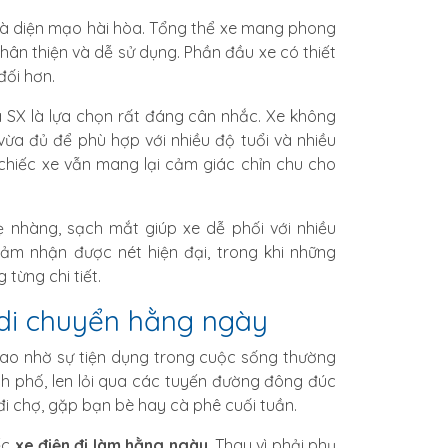
 là diện mạo hài hòa. Tổng thể xe mang phong
ân thiện và dễ sử dụng. Phần đầu xe có thiết
đối hơn.
ia SX là lựa chọn rất đáng cân nhắc. Xe không
vừa đủ để phù hợp với nhiều độ tuổi và nhiều
 chiếc xe vẫn mang lại cảm giác chỉn chu cho
 nhàng, sạch mắt giúp xe dễ phối với nhiều
ảm nhận được nét hiện đại, trong khi những
từng chi tiết.
 di chuyển hằng ngày
ao nhờ sự tiện dụng trong cuộc sống thường
nh phố, len lỏi qua các tuyến đường đông đúc
i chợ, gặp bạn bè hay cà phê cuối tuần.
ếc
xe điện đi làm hằng ngày
. Thay vì phải phụ