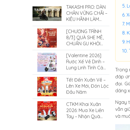
L
TAKASHI PRO: DÀN
CHÂN VỮNG CHÃI –
X
KIÊU HÃNH LÀM
M
CHỦ MỌI ĐỊA HÌNH
[CHƯƠNG TRÌNH
K
8/3] QUÀ SHE MÊ,
H
CHUẨN GU KHỎI
CHÊ CÙNG XE ĐIỆN
[Valentine 2026]
SMILE
Rước Xế Về Dinh –
Lung Linh Tình Cảm
Trong 
Cùng Xe Điện Smile
đáp ứn
Tết Đến Xuân Về –
đại. G
Lên Xe Mới, Đón Lộc
dáng x
Đầu Năm
Ngay t
CTKM Khai Xuân
vẫn gi
2026: Mua Xe Liền
và muố
Tay – Nhận Quà
Cực Hấp Dẫn