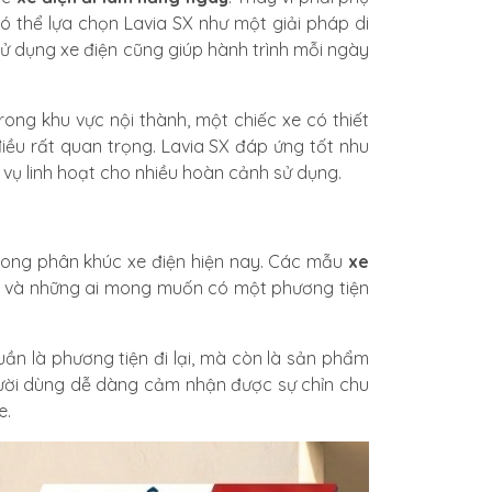
ó thể lựa chọn Lavia SX như một giải pháp di
 sử dụng xe điện cũng giúp hành trình mỗi ngày
ong khu vực nội thành, một chiếc xe có thiết
điều rất quan trọng. Lavia SX đáp ứng tốt nhu
vụ linh hoạt cho nhiều hoàn cảnh sử dụng.
rong phân khúc xe điện hiện nay. Các mẫu
xe
ại và những ai mong muốn có một phương tiện
huần là phương tiện đi lại, mà còn là sản phẩm
gười dùng dễ dàng cảm nhận được sự chỉn chu
e.