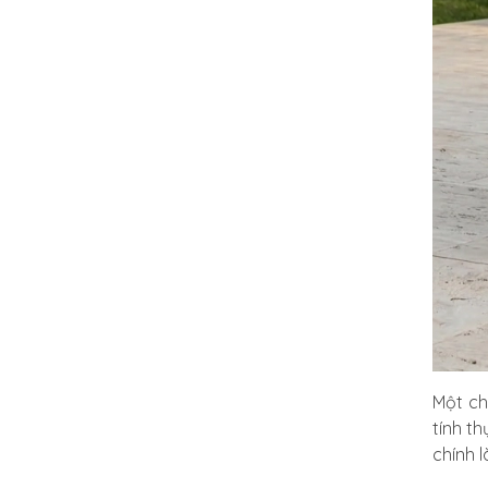
Một c
tính t
chính 