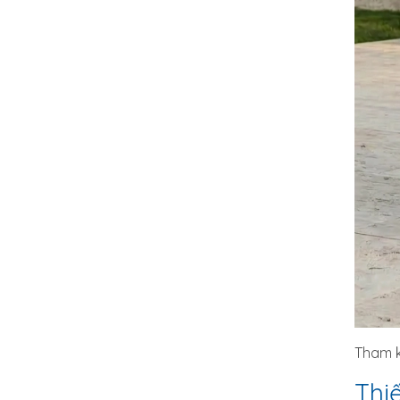
Tham 
Thiế