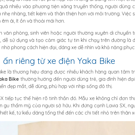
quá nhiều vào phương tiện xăng truyền thống, người dùng c
 nhẹ nhàng, tiết kiệm và thân thiện hơn với môi trường. Việc
 êm ái, ít ồn và thoải mái hơn.
n văn phòng, sinh viên hoặc người thường xuyên di chuyển tr
, dễ sử dụng và tạo cảm giác tự tin khi chạy trên đường là 
 nhờ phong cách hiện đại, dáng xe dễ nhìn và khả năng phục 
 ấn riêng từ xe điện Yaka Bike
ike là thương hiệu đang được nhiều khách hàng quan tâm t
aka Bike
thường hướng đến người dùng trẻ, gia đình hiện đ
yển đẹp mắt, dễ dùng, phù hợp với nhịp sống đô thị.
SX tiếp tục thể hiện rõ tinh thần đó. Mẫu xe không chỉ đơn t
ện gu thẩm mỹ của người sở hữu. Khi đứng cạnh Lavia SX, n
hiết kế, từ kiểu dáng tổng thể đến các chi tiết nhỏ trên thân x