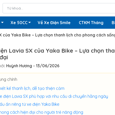
n
Xe 50CC
Về Xe Điện Smile
CTKM Tháng
B
X của Yaka Bike – Lựa chọn thanh lịch cho phong cách sống
iện Lavia SX của Yaka Bike – Lựa chọn tha
 đại
ởi:
Huỳnh Hương
- 13/06/2026
ung chính
hiết kế thanh lịch, dễ tạo thiện cảm
e điện Lavia SX phù hợp với nhu cầu di chuyển hằng ngày
ấu ấn riêng từ xe điện Yaka Bike
hong cách hiện đại cho người trẻ năng động