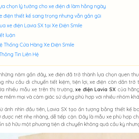
ựa chọn lý tưởng cho xe điện đi làm hằng ngày
e điện thiết kế sang trọng nhưng vẫn gần gũi
ua xe điện Lavia SX tại Xe Điện Smile
ết luận
ệ Thống Cửa Hàng Xe Điện Smile
Thông Tin Liên Hệ
những năm gần đây, xe điện đã trở thành lựa chọn quen thuộ
g nhu cầu di chuyển tiết kiệm, tiện lợi, xe điện còn dần t
iữa nhiều mẫu xe trên thị trường,
xe điện Lavia SX
của hãng 
e mềm mại và cảm giác sử dụng phù hợp với nhiều nhóm kh
ừ ánh nhìn đầu tiên, Lavia SX tạo ấn tượng bằng thiết kế bo
ữ được nét nhẹ nhàng, dễ tiếp cận. Đây là mẫu xe phù hợp c
n sở hữu một phương tiện di chuyển không quá cầu kỳ nhưng v