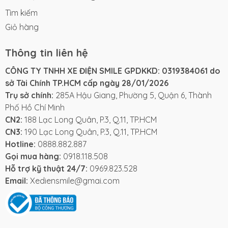
Tìm kiếm
Giỏ hàng
Thông tin liên hệ
CÔNG TY TNHH XE ĐIỆN SMILE GPDKKD: 0319384061 do
sở Tài Chính TP.HCM cấp ngày 28/01/2026
Trụ sở chính:
285A Hậu Giang, Phường 5, Quận 6, Thành
Phố Hồ Chí Minh
CN2:
188 Lạc Long Quân, P.3, Q.11, TP.HCM
CN3:
190 Lạc Long Quân, P.3, Q.11, TP.HCM
Hotline:
0888.882.887
Gọi mua hàng:
0918.118.508
Hỗ trợ kỹ thuật 24/7:
0969.823.528
Email:
Xediensmile@gmai.com