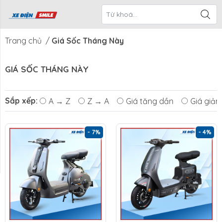
ề Xe Điện
CTKM Tháng
Blog
Liên Hệ
Smile
Trang chủ
/
Giá Sốc Tháng Này
GIÁ SỐC THÁNG NÀY
Sắp xếp:
A → Z
Z → A
Giá tăng dần
Giá giả
- 7%
- 4%