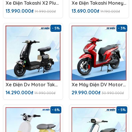
Xe Điện Takashi X2 Plus (48V-23Ah)
Xe Điện Takashi Money (48V-23Ah) 4 Bình
13.990.000₫
13.690.000₫
14.990.000₫
14.190.000₫
- 5%
- 3%
Xe Điện Dv Motor Takashi Money Pro (48V-23Ah) 4 Bình
Xe Máy Điện DV Motor Takashi Pro (72V-30A) Bản Lithium
14.290.000₫
29.990.000₫
14.990.000₫
30.990.000₫
- 6%
- 5%