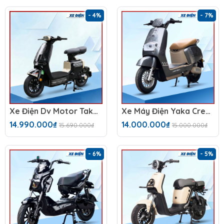
- 4%
- 7%
Xe Điện Dv Motor Takashi Money Pro (60V-23Ah) 5 Bình
Xe Máy Điện Yaka Cream
14.990.000₫
14.000.000₫
15.690.000₫
15.000.000₫
- 6%
- 5%