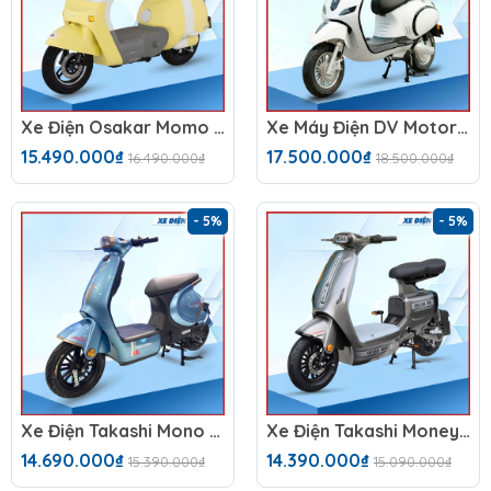
Xe Điện Osakar Momo (48V-23Ah)
Xe Máy Điện DV Motor Takashi NozaX (60V-23A) 5 Bình
15.490.000₫
17.500.000₫
16.490.000₫
18.500.000₫
- 5%
- 5%
Xe Điện Takashi Mono (60V-23Ah)
Xe Điện Takashi Money (60V-23Ah) 5 Bình
14.690.000₫
14.390.000₫
15.390.000₫
15.090.000₫