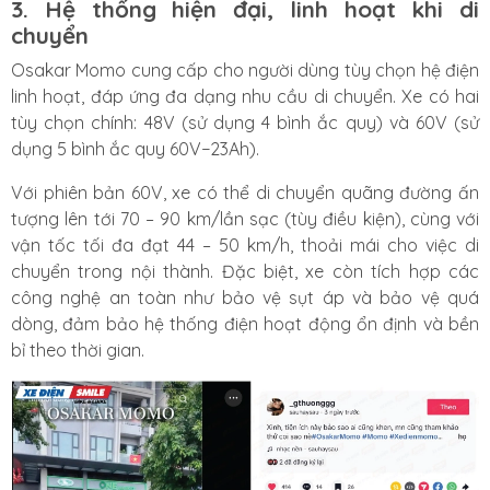
3. Hệ thống hiện đại, linh hoạt khi di
chuyển
Osakar Momo cung cấp cho người dùng tùy chọn hệ điện
linh hoạt, đáp ứng đa dạng nhu cầu di chuyển. Xe có hai
tùy chọn chính: 48V (sử dụng 4 bình ắc quy) và 60V (sử
dụng 5 bình ắc quy 60V−23Ah).
Với phiên bản 60V, xe có thể di chuyển quãng đường ấn
tượng lên tới 70 – 90 km/lần sạc (tùy điều kiện), cùng với
vận tốc tối đa đạt 44 – 50 km/h, thoải mái cho việc di
chuyển trong nội thành. Đặc biệt, xe còn tích hợp các
công nghệ an toàn như bảo vệ sụt áp và bảo vệ quá
dòng, đảm bảo hệ thống điện hoạt động ổn định và bền
bỉ theo thời gian.