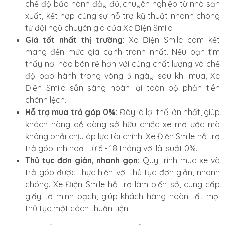
chế độ bảo hành đầy đủ, chuyên nghiệp từ nhà sản
xuất, kết hợp cùng sự hỗ trợ kỹ thuật nhanh chóng
từ đội ngũ chuyên gia của Xe Điện Smile.
Giá tốt nhất thị trường:
Xe Điện Smile cam kết
mang đến mức giá cạnh tranh nhất. Nếu bạn tìm
thấy nơi nào bán rẻ hơn với cùng chất lượng và chế
độ bảo hành trong vòng 3 ngày sau khi mua, Xe
Điện Smile sẵn sàng hoàn lại toàn bộ phần tiền
chênh lệch.
Hỗ trợ mua trả góp 0%:
Đây là lợi thế lớn nhất, giúp
khách hàng dễ dàng sở hữu chiếc xe mơ ước mà
không phải chịu áp lực tài chính. Xe Điện Smile hỗ trợ
trả góp linh hoạt từ 6 - 18 tháng với lãi suất 0%.
Thủ tục đơn giản, nhanh gọn:
Quy trình mua xe và
trả góp được thực hiện với thủ tục đơn giản, nhanh
chóng. Xe Điện Smile hỗ trợ làm biển số, cung cấp
giấy tờ minh bạch, giúp khách hàng hoàn tất mọi
thủ tục một cách thuận tiện.