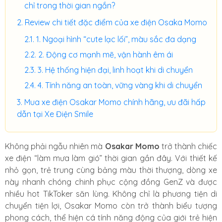
chỉ trong thời gian ngắn?
Review chi tiết đặc điểm của xe điện Osaka Momo
1. Ngoại hình “cute lạc lối”, màu sắc đa dạng
2. Động cơ mạnh mẽ, vận hành êm ái
3. Hệ thống hiện đại, linh hoạt khi di chuyển
4. Tính năng an toàn, vững vàng khi di chuyển
Mua xe điện Osakar Momo chính hãng, ưu đãi hấp
dẫn tại Xe Điện Smile
Không phải ngẫu nhiên mà
Osakar Momo
trở thành chiếc
xe điện “làm mưa làm gió” thời gian gần đây. Với thiết kế
nhỏ gọn, trẻ trung cùng bảng màu thời thượng, dòng xe
này nhanh chóng chinh phục cộng đồng GenZ và được
nhiều hot TikToker săn lùng. Không chỉ là phương tiện di
chuyển tiện lợi, Osakar Momo còn trở thành biểu tượng
phong cách, thể hiện cá tính năng động của giới trẻ hiện