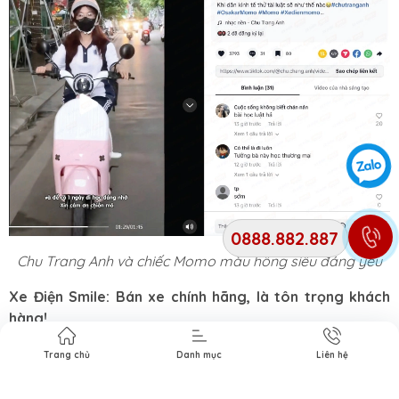
0888.882.887
Chu Trang Anh và chiếc Momo màu hồng siêu đáng yêu
Xe Điện Smile: Bán xe chính hãng, là tôn trọng khách
hàng!
Hotline mua hàng
:
0888.882.887
Trang chủ
Danh mục
Liên hệ
Hotline bảo hành
:
0888.803.188
Email
:
Xediensmile@gmail.com