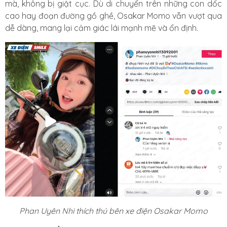
mà, không bị giật cục. Dù di chuyển trên những con dốc
cao hay đoạn đường gồ ghề, Osakar Momo vẫn vượt qua
dễ dàng, mang lại cảm giác lái mạnh mẽ và ổn định.
Phan Uyên Nhi thích thú bên xe điện Osakar Momo