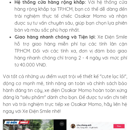
Hệ thống cửa hàng rộng khắp:
Với hệ thống cửa
hàng rộng khắp tại TP.HCM, bạn có thể dễ dàng đến
trải nghiệm thực tế chiếc Osakar Momo và nhận
được sự tư vấn chuyên sâu, giúp bạn chọn lựa phiên
bản và màu sắc phù hợp nhất.
Giao hàng nhanh chóng và Tiện lợi:
Xe Điện Smile
hỗ trợ giao hàng miễn phí tại các tỉnh lân cận
TP.HCM. Đối với các tỉnh xa, đơn vị đảm bảo giao
hàng nhanh chóng chỉ trong 2 - 4 ngày với mức phí
từ 40.000 VNĐ.
Với tất cả những ưu điểm vượt trội về thiết kế "cute lạc lối",
động cơ mạnh mẽ, tính năng an toàn và chính sách bảo
hành đáng tin cậy, xe điện Osakar Momo hoàn toàn xứng
đáng là "siêu phẩm" dành cho bạn. Để được tư vấn chi tiết
hơn và trải nghiệm trực tiếp xe Osakar Momo, hãy liên hệ
ngay với Xe Điện Smile nhé!