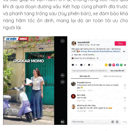
khi đi qua đoạn đường xấu. Kết hợp cùng phanh đĩa trước
và phanh tang trống sau (tùy phiên bản), xe đảm bảo khả
năng hãm tốc ổn định, mang lại độ an toàn tối ưu cho
người lái.