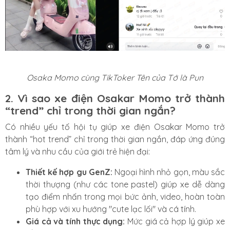
Osaka Momo cùng TikToker Tên của Tớ là Pun
2. Vì sao xe điện Osakar Momo trở thành
“trend” chỉ trong thời gian ngắn?
Có nhiều yếu tố hội tụ giúp xe điện Osakar Momo trở
thành “hot trend” chỉ trong thời gian ngắn, đáp ứng đúng
tâm lý và nhu cầu của giới trẻ hiện đại:
Thiết kế hợp gu GenZ:
Ngoại hình nhỏ gọn, màu sắc
thời thượng (như các tone pastel) giúp xe dễ dàng
tạo điểm nhấn trong mọi bức ảnh, video, hoàn toàn
phù hợp với xu hướng "cute lạc lối" và cá tính.
Giá cả và tính thực dụng:
Mức giá cả hợp lý giúp xe