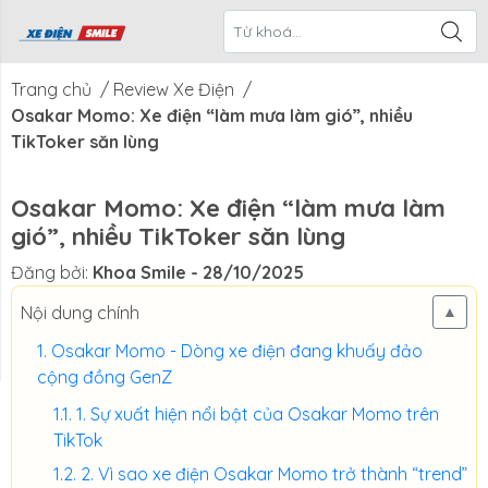
ề Xe Điện
CTKM Tháng
Blog
Liên Hệ
Smile
Trang chủ
/
Review Xe Điện
/
Osakar Momo: Xe điện “làm mưa làm gió”, nhiều
TikToker săn lùng
Osakar Momo: Xe điện “làm mưa làm
gió”, nhiều TikToker săn lùng
Đăng bởi:
Khoa Smile
- 28/10/2025
Nội dung chính
▲
Osakar Momo - Dòng xe điện đang khuấy đảo
cộng đồng GenZ
1. Sự xuất hiện nổi bật của Osakar Momo trên
TikTok
2. Vì sao xe điện Osakar Momo trở thành “trend”