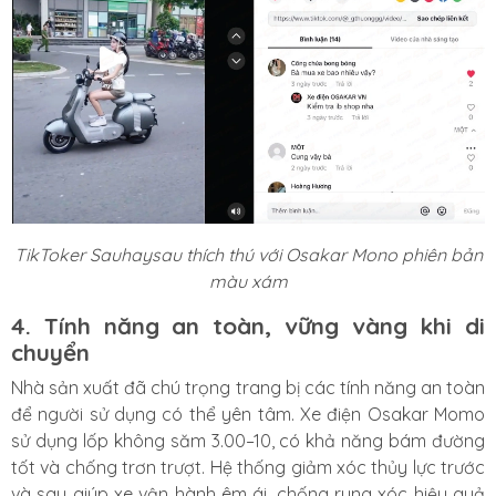
TikToker Sauhaysau thích thú với Osakar Mono phiên bản
màu xám
4. Tính năng an toàn, vững vàng khi di
chuyển
Nhà sản xuất đã chú trọng trang bị các tính năng an toàn
để người sử dụng có thể yên tâm. Xe điện Osakar Momo
sử dụng lốp không săm 3.00–10, có khả năng bám đường
tốt và chống trơn trượt. Hệ thống giảm xóc thủy lực trước
và sau giúp xe vận hành êm ái, chống rung xóc hiệu quả