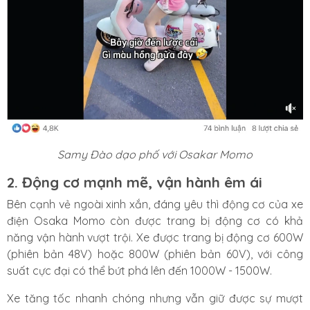
Samy Đào dạo phố với Osakar Momo
2. Động cơ mạnh mẽ, vận hành êm ái
Bên cạnh vẻ ngoài xinh xắn, đáng yêu thì động cơ của xe
điện Osaka Momo còn được trang bị động cơ có khả
năng vận hành vượt trội. Xe được trang bị động cơ 600W
(phiên bản 48V) hoặc 800W (phiên bản 60V), với công
suất cực đại có thể bứt phá lên đến 1000W - 1500W.
Xe tăng tốc nhanh chóng nhưng vẫn giữ được sự mượt