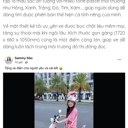
tập 16 màu sắc ấn tượng với nhiều tone pastel thời thượng
như Hồng, Xanh, Trắng, Đỏ, Tím, Xám..., giúp người dùng dễ
dàng tìm được phiên bản thể hiện cá tính riêng của mình.
Về mặt thiết kế tối ưu, yên xe được bọc chất liệu mềm mại,
tăng sự thoải mái khi ngồi lâu. Kích thước gọn gàng (1720
x 660 x 1050mm) cũng là một điểm cộng lớn, giúp xe dễ
dàng luồn lách trong môi trường đô thị đông đúc.