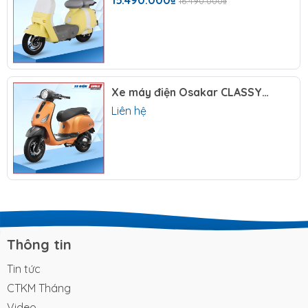
15.490.000₫
16.490.000₫
Xe máy điện Osakar CLASSY SI
Liên hệ
Xe Điện Osakar Momo 5 bình đem đến quãng
đường di chuyển xa hơn
I) Tổng quan về xe điện
Osakar Momo 5 bình
Thông tin
Thuộc thương hiệu
xe điện Osakar
, một thương hiệu
uy tín được nhiều người lựa chọn, xe điện Osakar
Tin tức
Momo 5 bình là một mẫu xe nổi bật dành riêng cho
CTKM Tháng
những ai có nhu cầu đi lại thường xuyên và quãng
Video