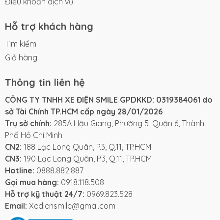
Điều khoản dịch vụ
từng đường nét. Vẻ ngoài nhỏ nhắn, thanh thoát, kết
hợp với các đường cong bo tròn tạo nên một tổng
Hỗ trợ khách hàng
thể vừa hiện đại, vừa đáng yêu. Mẫu xe có bảng màu
đa dạng với 15 sắc thái khác nhau, từ những màu
Tìm kiếm
pastel ngọt ngào đến những màu sắc cá tính, nổi
Giỏ hàng
bật. Sự lựa chọn phong phú này giúp bạn dễ dàng
tìm thấy chiếc xe phù hợp với cá tính và gu thẩm mỹ
Thông tin liên hệ
của mình.
CÔNG TY TNHH XE ĐIỆN SMILE GPDKKD: 0319384061 do
sở Tài Chính TP.HCM cấp ngày 28/01/2026
Trụ sở chính:
285A Hậu Giang, Phường 5, Quận 6, Thành
Osakar Momo có thiết kế nhỏ nhắn, dễ thương
Phố Hồ Chí Minh
CN2:
188 Lạc Long Quân, P.3, Q.11, TP.HCM
Các chi tiết trên xe được tối ưu hóa cho trải nghiệm
CN3:
190 Lạc Long Quân, P.3, Q.11, TP.HCM
người dùng. Đèn pha LED hình tròn không chỉ tăng
Hotline:
0888.882.887
tính thẩm mỹ mà còn mang lại hiệu quả chiếu sáng
Gọi mua hàng:
0918.118.508
vượt trội. Yên xe hai yên rộng rãi, tạo cảm giác thoải
Hỗ trợ kỹ thuật 24/7:
0969.823.528
mái cho cả người lái và người ngồi sau. Thêm vào đó,
Email:
Xediensmile@gmai.com
sàn để chân được thiết kế rộng, mang lại tư thế lái xe
tự nhiên và thư giãn. Xe còn được trang bị thêm giỏ