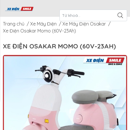
ề Xe Điện
CTKM Tháng
Blog
Liên Hệ
Smile
Trang chủ
/
Xe Máy Điện
/
Xe Máy Điện Osakar
/
Xe Điện Osakar Momo (60V-23Ah)
XE ĐIỆN OSAKAR MOMO (60V-23AH)