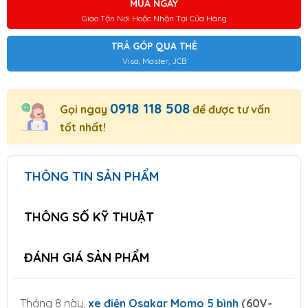
MUA NGAY
Giao Tận Nơi Hoặc Nhận Tại Cửa Hàng
TRẢ GÓP QUA THẺ
Visa, Master, JCB
0918 118 508
Gọi ngay
để được tư vấn
tốt nhất!
THÔNG TIN SẢN PHẨM
THÔNG SỐ KỸ THUẬT
ĐÁNH GIÁ SẢN PHẨM
Tháng 8 này,
xe điện Osakar Momo 5 bình
(60V-