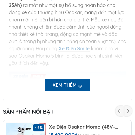
23Ah)
ra mắt như một sự bổ sung hoàn hảo cho
dòng xe của thương hiệu Osakar, mang đến một lựa
chọn mới mẻ, bền bỉ hơn cho giới trẻ. Mẫu xe này đã
nhanh chóng chiếm được cảm tình của người dùng
nhờ thiết kế thời trang, động cơ mạnh mẽ và đặc
biệt là trang bị những tính năng an toàn vượt trội cho
người dùng. Hãy cùng
Xe Điện Smile
khám phá vì
sao Osakar Momo 5 bình lại được học sinh, sinh viên
yêu thích đến vậy.
XEM THÊM
SẢN PHẨM NỔI BẬT
Xe Điện Osakar Momo (48V-23Ah)
- 6%