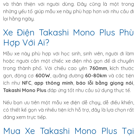
và thân thiện với người dùng. Đây cũng là một trong
những yếu tố giúp mẫu xe này phù hợp hơn với nhu cầu đi
lại hằng ngày.
Xe Điện Takashi Mono Plus Phù
Hợp Với Ai?
Mẫu xe này phù hợp với học sinh, sinh viên, người đi làm
hoặc người cần một chiếc xe điện nhỏ gọn để di chuyển
trong thành phố. Với chiều cao yên
760mm
, kích thước
gọn, động cơ
600W
, quãng đường
60-80km
và các tiện
ích như
NFC
,
app thông minh
,
báo lỗi bằng giọng nói
,
Takashi Mono Plus
đáp ứng tốt nhu cầu sử dụng thực tế.
Nếu bạn ưu tiên một mẫu xe điện dễ chạy, dễ điều khiển,
có thiết kế gọn và nhiều tiện ích hỗ trợ, đây là lựa chọn rất
đáng xem trực tiếp.
Mua Xe Takashi Mono Plus Tại