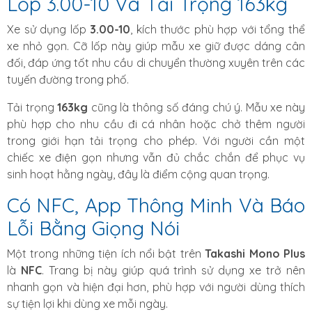
Lốp 3.00-10 Và Tải Trọng 163kg
Xe sử dụng lốp
3.00-10
, kích thước phù hợp với tổng thể
xe nhỏ gọn. Cỡ lốp này giúp mẫu xe giữ được dáng cân
đối, đáp ứng tốt nhu cầu di chuyển thường xuyên trên các
tuyến đường trong phố.
Tải trọng
163kg
cũng là thông số đáng chú ý. Mẫu xe này
phù hợp cho nhu cầu đi cá nhân hoặc chở thêm người
trong giới hạn tải trọng cho phép. Với người cần một
chiếc xe điện gọn nhưng vẫn đủ chắc chắn để phục vụ
sinh hoạt hằng ngày, đây là điểm cộng quan trọng.
Có NFC, App Thông Minh Và Báo
Lỗi Bằng Giọng Nói
Một trong những tiện ích nổi bật trên
Takashi Mono Plus
là
NFC
. Trang bị này giúp quá trình sử dụng xe trở nên
nhanh gọn và hiện đại hơn, phù hợp với người dùng thích
sự tiện lợi khi dùng xe mỗi ngày.