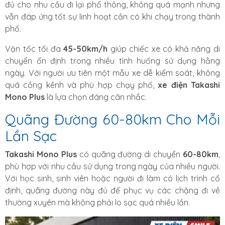
đủ cho nhu cầu đi lại phổ thông, không quá mạnh nhưng
vẫn đáp ứng tốt sự linh hoạt cần có khi chạy trong thành
phố.
Vận tốc tối đa
45-50km/h
giúp chiếc xe có khả năng di
chuyển ổn định trong nhiều tình huống sử dụng hằng
ngày. Với người ưu tiên một mẫu xe dễ kiểm soát, không
quá cồng kềnh và phù hợp chạy phố,
xe điện Takashi
Mono Plus
là lựa chọn đáng cân nhắc.
Quãng Đường 60-80km Cho Mỗi
Lần Sạc
Takashi Mono Plus
có quãng đường di chuyển
60-80km
,
phù hợp với nhu cầu sử dụng trong ngày của nhiều người.
Với học sinh, sinh viên hoặc người đi làm có lịch trình cố
định, quãng đường này đủ để phục vụ các chặng đi về
thường xuyên mà không phải lo sạc quá nhiều lần.