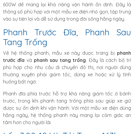
600W để mang lại khả năng vận hành ổn định. Đây là
thông số phù hợp với một mẫu xe điện nhỏ gọn, tập trung
vào sự tiện lợi và dễ sử dụng trong đời sống hằng ngày.
Phanh Trước Đĩa, Phanh Sau
Tang Trống
Về hệ thống phanh, mẫu xe này được trang bị
phanh
trước đĩa
và
phanh sau tang trống
. Đây là cách bố trí
phù hợp cho nhu cầu di chuyển đô thị, nơi người dùng
thường xuyên phải giảm tốc, dừng xe hoặc xử lý tình
huống bất ngờ.
Phanh đĩa phía trước hỗ trợ khả năng giảm tốc ở bánh
trước, trong khi phanh tang trống phía sau giúp xe giữ
được sự ổn định khi vận hành. Với một mẫu xe điện dùng
hằng ngày, hệ thống phanh này mang lại cảm giác an
tâm hơn cho người lái.