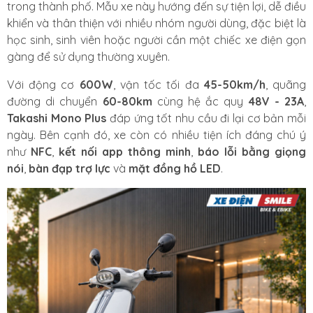
trong thành phố. Mẫu xe này hướng đến sự tiện lợi, dễ điều
khiển và thân thiện với nhiều nhóm người dùng, đặc biệt là
học sinh, sinh viên hoặc người cần một chiếc xe điện gọn
gàng để sử dụng thường xuyên.
Với động cơ
600W
, vận tốc tối đa
45-50km/h
, quãng
đường di chuyển
60-80km
cùng hệ ắc quy
48V - 23A
,
Takashi Mono Plus
đáp ứng tốt nhu cầu đi lại cơ bản mỗi
ngày. Bên cạnh đó, xe còn có nhiều tiện ích đáng chú ý
như
NFC
,
kết nối app thông minh
,
báo lỗi bằng giọng
nói
,
bàn đạp trợ lực
và
mặt đồng hồ LED
.