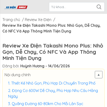
ề Xe Điện
CTKM Tháng
Blog
Liên Hệ
Smile
Trang chủ
/
Review Xe Điện
/
Review Xe Điện Takashi Mono Plus: Nhỏ Gọn, Dễ Chạy,
Có NFC Và App Thông Minh Tiện Dụng
Review Xe Điện Takashi Mono Plus: Nhỏ
Gọn, Dễ Chạy, Có NFC Và App Thông
Minh Tiện Dụng
Đăng bởi:
Huỳnh Hương
- 14/06/2026
Nội dung chính
▲
Thiết Kế Nhỏ Gọn, Phù Hợp Di Chuyển Trong Phố
Động Cơ 600W Dễ Chạy, Phù Hợp Nhu Cầu Hằng
Ngày
Quãng Đường 60-80km Cho Mỗi Lần Sạc