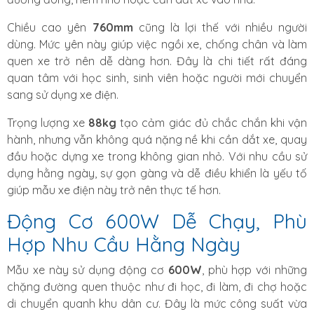
Chiều cao yên
760mm
cũng là lợi thế với nhiều người
dùng. Mức yên này giúp việc ngồi xe, chống chân và làm
quen xe trở nên dễ dàng hơn. Đây là chi tiết rất đáng
quan tâm với học sinh, sinh viên hoặc người mới chuyển
sang sử dụng xe điện.
Trọng lượng xe
88kg
tạo cảm giác đủ chắc chắn khi vận
hành, nhưng vẫn không quá nặng nề khi cần dắt xe, quay
đầu hoặc dựng xe trong không gian nhỏ. Với nhu cầu sử
dụng hằng ngày, sự gọn gàng và dễ điều khiển là yếu tố
giúp mẫu xe điện này trở nên thực tế hơn.
Động Cơ 600W Dễ Chạy, Phù
Hợp Nhu Cầu Hằng Ngày
Mẫu xe này sử dụng động cơ
600W
, phù hợp với những
chặng đường quen thuộc như đi học, đi làm, đi chợ hoặc
di chuyển quanh khu dân cư. Đây là mức công suất vừa