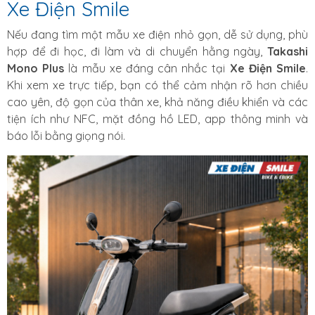
Xe Điện Smile
Nếu đang tìm một mẫu xe điện nhỏ gọn, dễ sử dụng, phù
hợp để đi học, đi làm và di chuyển hằng ngày,
Takashi
Mono Plus
là mẫu xe đáng cân nhắc tại
Xe Điện Smile
.
Khi xem xe trực tiếp, bạn có thể cảm nhận rõ hơn chiều
cao yên, độ gọn của thân xe, khả năng điều khiển và các
tiện ích như NFC, mặt đồng hồ LED, app thông minh và
báo lỗi bằng giọng nói.