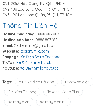
CN1:
285A Hậu Giang, P9, Q6, TP.HCM
CN2:
188 Lạc Long Quân, P3, Q11, TP.HCM
CN3:
190 Lạc Long Quân, P3, Q11, TP.HCM
Thông Tin Liên Hệ
Hotline mua hàng:
0888.882.887
Hotline bảo hành:
0888.803.188
Email:
Xediensmile@gmail.com
Website:
xedienSmile.com
Fanpage:
Xe Điện Smile Facebook
TikTok:
Xe Điện Smile TikTok
Youtube:
Xe Điện Smile Youtube
Tags:
mua xe điện trả góp
review xe điện
SmileYeuThuong
Takashi Mono Plus
xe máy điện
xe máy điện nữ