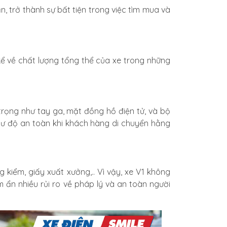
n, trở thành sự bất tiện trong việc tìm mua và
kể về chất lượng tổng thể của xe trong những
trọng như tay ga, mặt đồng hồ điện tử, và bộ
như độ an toàn khi khách hàng di chuyển hằng
kiểm, giấy xuất xưởng,.. Vì vậy, xe V1 không
 ẩn nhiều rủi ro về pháp lý và an toàn người