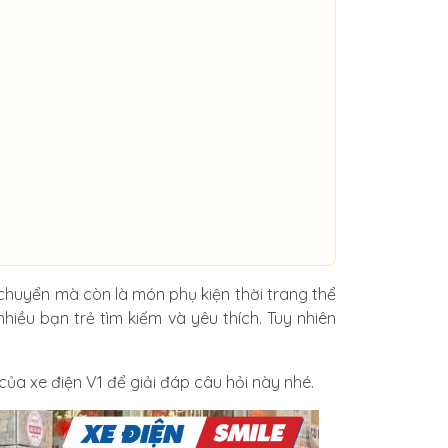
i chuyển mà còn là món phụ kiện thời trang thể
hiều bạn trẻ tìm kiếm và yêu thích. Tuy nhiên
ủa xe điện V1 để giải đáp câu hỏi này nhé.