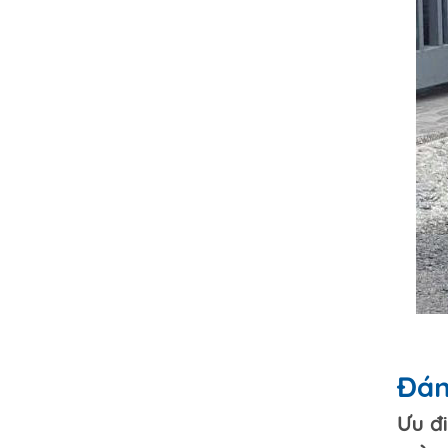
Đán
Ưu đ