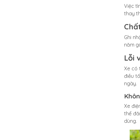
Việc t
thay t
Chất
Ghi nh
năm gầ
Lỗi 
Xe có 
điều t
ngày.
Khôn
Xe điệ
thể đă
dùng.