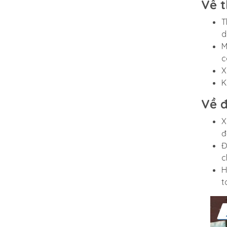
Về t
T
d
M
c
X
K
Về 
X
đ
Đ
c
H
t