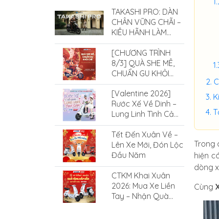
TAKASHI PRO: DÀN
CHÂN VỮNG CHÃI –
KIÊU HÃNH LÀM
CHỦ MỌI ĐỊA HÌNH
[CHƯƠNG TRÌNH
8/3] QUÀ SHE MÊ,
CHUẨN GU KHỎI
C
CHÊ CÙNG XE ĐIỆN
[Valentine 2026]
SMILE
K
Rước Xế Về Dinh –
T
Lung Linh Tình Cảm
Cùng Xe Điện Smile
Tết Đến Xuân Về –
Trong 
Lên Xe Mới, Đón Lộc
Đầu Năm
hiện c
dòng x
CTKM Khai Xuân
2026: Mua Xe Liền
Cùng
X
Tay – Nhận Quà
Cực Hấp Dẫn