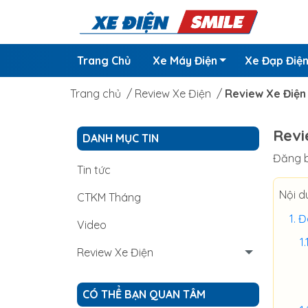
Trang Chủ
Xe Máy Điện
Xe Đạp Điệ
Trang chủ
/
Review Xe Điện
/
Review Xe Điện
Revi
DANH MỤC TIN
Đăng b
Tin tức
Nội d
CTKM Tháng
Đá
Video
Review Xe Điện
CÓ THỂ BẠN QUAN TÂM