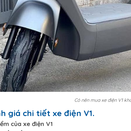
Có nên mua xe điện V1 kh
h giá chi tiết xe điện V1.
iểm của xe điện V1