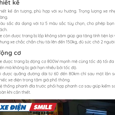
hiết kế
hiết kế ấn tượng, phù hợp với xu hướng. Trọng lượng xe nh
àng.
àu sắc đa dạng với từ 5 màu sắc tùy chọn, cho phép bạn 
ách.
e còn được trang bị lốp không săm giúp gia tăng tính tiện lợ
hung xe chắc chắn chịu tải lên đến 150kg, đủ sức chở 2 người
động cơ
e được trang bị động cơ 800W mạnh mẽ cùng tốc độ tối đa
ến mà không bị giới hạn nhiều bởi tốc độ.
i được quãng đường dài từ 60 đến 80km chỉ sau một lần s
hiếc xe điện trong tầm giá phổ thông.
ệ thống phanh đĩa trước phối hợp phanh cơ sau giúp kiểm s
oàn khi cần thiết.