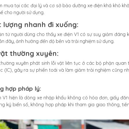
ìm mua tại các đại lý và cơ sở bảo dưỡng xe điện khá khó khă
hế cho người sử dụng.
 lượng nhanh đi xuống:
ận từ người dùng cho thấy xe điện V1 có sự suy giảm đáng 
n đây, ảnh hưởng đến độ bền và trải nghiệm sử dụng.
vặt thường xuyên:
thường xuyên phát sinh lỗi vặt liên tục ở các bộ phận quan 
ốc (IC), gây ra sự phiền toái và làm giảm trải nghiệm cũng 
g hợp pháp lý:
n V1 hiện là dòng xe nhập khẩu không có hóa đơn, giấy đăng 
ng ký biển số, không hợp pháp khi tham gia giao thông, tiềm