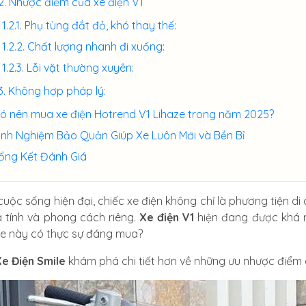
Nhược điểm của xe điện V1
Phụ tùng đắt đỏ, khó thay thế:
Chất lượng nhanh đi xuống:
Lỗi vặt thường xuyên:
Không hợp pháp lý:
ó nên mua xe điện Hotrend V1 Lihaze trong năm 2025?
inh Nghiệm Bảo Quản Giúp Xe Luôn Mới và Bền Bỉ
ổng Kết Đánh Giá
cuộc sống hiện đại, chiếc xe điện không chỉ là phương tiện d
á tính và phong cách riêng.
Xe điện V1
hiện đang được khá n
e này có thực sự đáng mua?
e Điện Smile
khám phá chi tiết hơn về những ưu nhược điểm c