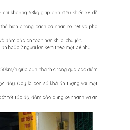
ẹ chỉ khoảng 58kg giúp bạn điều khiển xe dễ
thể hiện phong cách cá nhân rõ nét và phá
i và đảm bảo an toàn hơn khi di chuyển.
 lớn hoặc 2 người lớn kèm theo một bé nhỏ.
 50km/h giúp bạn nhanh chóng qua các điểm
ạc đầy. Đây là con số khá ấn tượng với một
oát tốt tốc độ, đảm bảo dừng xe nhanh và an