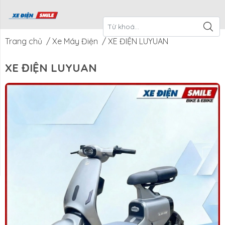
ề Xe Điện
CTKM Tháng
Blog
Liên Hệ
Smile
Trang chủ
/
Xe Máy Điện
/
XE ĐIỆN LUYUAN
XE ĐIỆN LUYUAN