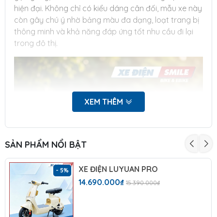
hiện đại. Không chỉ có kiểu dáng cân đối, mẫu xe này
còn gây chú ý nhờ bảng màu đa dạng, loạt trang bị
thông minh và khả năng đáp ứng tốt nhu cầu đi lại
trong đô thị.
XEM THÊM
SẢN PHẨM NỔI BẬT
XE ĐIỆN LUYUAN PRO
- 5%
14.690.000₫
15.390.000₫