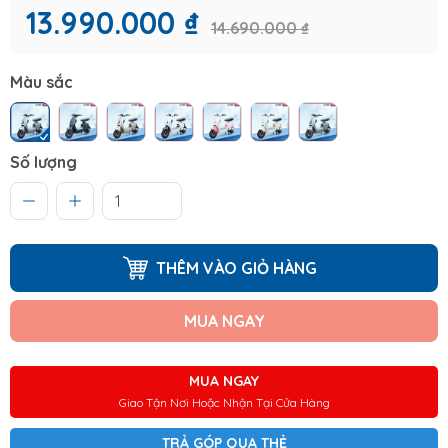
13.990.000 ₫
14.690.000 ₫
Màu sắc
Số lượng
THÊM VÀO GIỎ HÀNG
MUA NGAY
MUA NGAY
Giao Tận Nơi Hoặc Nhận Tại Cửa Hàng
TRẢ GÓP QUA THẺ