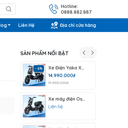
Hotline:
0888.882.887
log
Liên Hệ
Địa chỉ cửa hàng
SẢN PHẨM NỔI BẬT
Xe Điện Yaka Xmen Romansp
- 6%
14.990.000₫
15.990.000₫
Xe máy điện Osakar Xmen Mini
Liên hệ