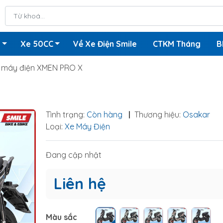
n
Xe 50CC
Về Xe Điện Smile
CTKM Tháng
B
 máy điện XMEN PRO X
Tình trạng:
Còn hàng
|
Thương hiệu:
Osakar
Loại:
Xe Máy Điện
Đang cập nhật
Liên hệ
Màu sắc