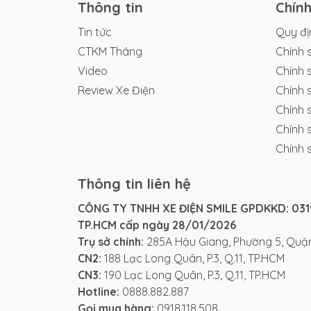
Thông tin
Chín
Tin tức
Quy đị
CTKM Tháng
Chính 
Video
Chính 
Review Xe Điện
Chính 
Chính 
Thiết kế và phong 
Chính 
Chính 
Thiết kế
Xe máy điện XMEN PRO X
thể hi
và hiện đại, rất phù hợp với nhu cầu và g
Thông tin liên hệ
cạnh sắc sảo, tạo nên tổng thể mạnh mẽ 
CÔNG TY TNHH XE ĐIỆN SMILE GPDKKD: 0319
nhân của mình trên mọi nẻo đường.
TP.HCM cấp ngày 28/01/2026
Điểm nhấn nổi bật trên ngoại hình
XMEN 
Trụ sở chính:
285A Hậu Giang, Phường 5, Quận
cùng bộ tem nước với họa tiết sắc nét và
CN2:
188 Lạc Long Quân, P.3, Q.11, TP.HCM
chỉ làm tăng tính thẩm mỹ mà còn thể hi
CN3:
190 Lạc Long Quân, P.3, Q.11, TP.HCM
Hotline:
0888.882.887
Bộ yếm xe được phủ lớp sơn đen tuyền bó
Gọi mua hàng:
0918.118.508