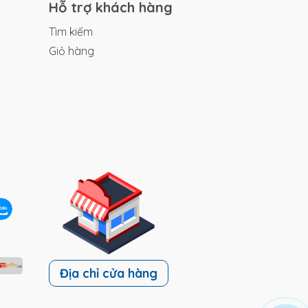
Hỗ trợ khách hàng
Tìm kiếm
Giỏ hàng
ộng
 cá
ợp
g
Địa chỉ cửa hàng
đỏ