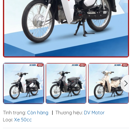
Tình trạng:
Còn hàng
|
Thương hiệu:
DV Motor
Loại:
Xe 50cc