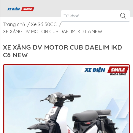
ề Xe Điện
CTKM Tháng
Blog
Liên Hệ
Smile
Trang chủ
/
Xe Số 50CC
/
XE XĂNG DV MOTOR CUB DAELIM IKD C6 NEW
XE XĂNG DV MOTOR CUB DAELIM IKD
C6 NEW