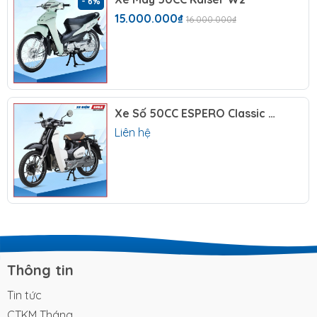
- 6%
15.000.000₫
16.000.000₫
Điểm dễ nhận ra ở dòng xe này là phong cách Cub
cổ điển, tạo cảm giác thân thiện ngay từ cái nhìn
đầu tiên. Mẫu xe này phù hợp với khách hàng thích
kiểu dáng xe nhỏ gọn, không quá hầm hố nhưng vẫn
có sự chỉn chu trong tổng thể.
Xe Số 50CC ESPERO Classic VVIP II
Dáng xe Cub thường được yêu thích vì dễ điều khiển,
Liên hệ
dễ làm quen và phù hợp với nhiều độ tuổi. Khi sử
dụng hằng ngày, một chiếc xe có thiết kế gọn sẽ
giúp người lái thuận tiện hơn khi di chuyển trong hẻm
nhỏ, khu dân cư, bãi giữ xe hoặc những đoạn đường
đông.
Với trọng lượng xe 85kg, phiên bản này hướng đến
sự cân bằng giữa cảm giác chắc xe và khả năng
Thông tin
xoay trở khi sử dụng thường xuyên. Đây là điểm
đáng chú ý với những ai cần một phương tiện không
Tin tức
quá nặng nề, dễ dắt, dễ kiểm soát trong các tình
CTKM Tháng