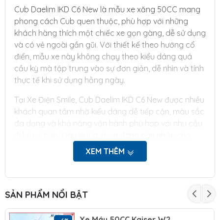
Cub Daelim IKD C6 New là mẫu xe xăng 50CC mang
phong cách Cub quen thuộc, phù hợp với những
khách hàng thích một chiếc xe gọn gàng, dễ sử dụng
và có vẻ ngoài gần gũi. Với thiết kế theo hướng cổ
điển, mẫu xe này không chạy theo kiểu dáng quá
cầu kỳ mà tập trung vào sự đơn giản, dễ nhìn và tính
thực tế khi sử dụng hằng ngày.
Tại Xe Điện Smile, Cub Daelim IKD C6 New được nhiều
khách quan tâm nhờ kiểu dáng dễ tiếp cận, màu sắc
đa dạng và khả năng vận hành phù hợp với nhu cầu
đi lại cơ bản. Đây là lựa chọn đáng cân nhắc cho
người cần một chiếc xe xăng 50CC để đi học, đi làm,
XEM THÊM
đi chợ hoặc di chuyển trong khu vực nội thành.
Thiết kế Cub Daelim IKD
SẢN PHẨM NỔI BẬT
C6 New mang nét cổ điển
dễ sử dụng
Xe Máy 50CC Kaiser W2