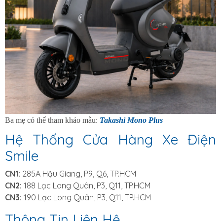
Ba mẹ có thể tham khảo mẫu:
Takashi Mono Plus
Hệ Thống Cửa Hàng Xe Điện
Smile
CN1:
285A Hậu Giang, P9, Q6, TP.HCM
CN2:
188 Lạc Long Quân, P3, Q11, TP.HCM
CN3:
190 Lạc Long Quân, P3, Q11, TP.HCM
Thông Tin Liên Hệ