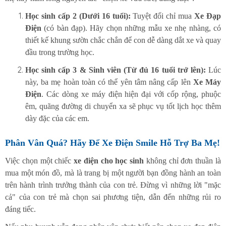
Học sinh cấp 2 (Dưới 16 tuổi):
Tuyệt đối chỉ mua
Xe Đạp
Điện
(có bàn đạp). Hãy chọn những mẫu xe nhẹ nhàng, có
thiết kế khung sườn chắc chắn để con dễ dàng dắt xe và quay
đầu trong trường học.
Học sinh cấp 3 & Sinh viên (Từ đủ 16 tuổi trở lên):
Lúc
này, ba mẹ hoàn toàn có thể yên tâm nâng cấp lên
Xe Máy
Điện
. Các dòng xe máy điện hiện đại với cốp rộng, phuộc
êm, quãng đường di chuyển xa sẽ phục vụ tốt lịch học thêm
dày đặc của các em.
Phân Vân Quá? Hãy Để Xe Điện Smile Hỗ Trợ Ba Mẹ!
Việc chọn một chiếc
xe điện cho học sinh
không chỉ đơn thuần là
mua một món đồ, mà là trang bị một người bạn đồng hành an toàn
trên hành trình trưởng thành của con trẻ. Đừng vì những lời "mặc
cả" của con trẻ mà chọn sai phương tiện, dẫn đến những rủi ro
đáng tiếc.