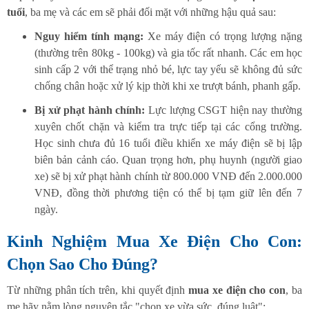
tuổi
, ba mẹ và các em sẽ phải đối mặt với những hậu quả sau:
Nguy hiểm tính mạng:
Xe máy điện có trọng lượng nặng
(thường trên 80kg - 100kg) và gia tốc rất nhanh. Các em học
sinh cấp 2 với thể trạng nhỏ bé, lực tay yếu sẽ không đủ sức
chống chân hoặc xử lý kịp thời khi xe trượt bánh, phanh gấp.
Bị xử phạt hành chính:
Lực lượng CSGT hiện nay thường
xuyên chốt chặn và kiểm tra trực tiếp tại các cổng trường.
Học sinh chưa đủ 16 tuổi điều khiển xe máy điện sẽ bị lập
biên bản cảnh cáo. Quan trọng hơn, phụ huynh (người giao
xe) sẽ bị xử phạt hành chính từ 800.000 VNĐ đến 2.000.000
VNĐ, đồng thời phương tiện có thể bị tạm giữ lên đến 7
ngày.
Kinh Nghiệm Mua Xe Điện Cho Con:
Chọn Sao Cho Đúng?
Từ những phân tích trên, khi quyết định
mua xe điện cho con
, ba
mẹ hãy nằm lòng nguyên tắc "chọn xe vừa sức, đúng luật":