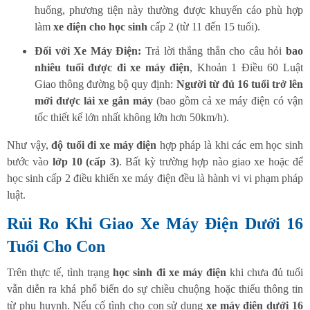
huống, phương tiện này thường được khuyến cáo phù hợp
làm
xe điện cho học sinh
cấp 2 (từ 11 đến 15 tuổi).
Đối với Xe Máy Điện:
Trả lời thẳng thắn cho câu hỏi
bao
nhiêu tuổi được đi xe máy điện
, Khoản 1 Điều 60 Luật
Giao thông đường bộ quy định:
Người từ đủ 16 tuổi trở lên
mới được lái xe gắn máy
(bao gồm cả xe máy điện có vận
tốc thiết kế lớn nhất không lớn hơn 50km/h).
Như vậy,
độ tuổi đi xe máy điện
hợp pháp là khi các em học sinh
bước vào
lớp 10 (cấp 3)
. Bất kỳ trường hợp nào giao xe hoặc để
học sinh cấp 2 điều khiển xe máy điện đều là hành vi vi phạm pháp
luật.
Rủi Ro Khi Giao Xe Máy Điện Dưới 16
Tuổi Cho Con
Trên thực tế, tình trạng
học sinh đi xe máy điện
khi chưa đủ tuổi
vẫn diễn ra khá phổ biến do sự chiều chuộng hoặc thiếu thông tin
từ phụ huynh. Nếu cố tình cho con sử dụng
xe máy điện dưới 16