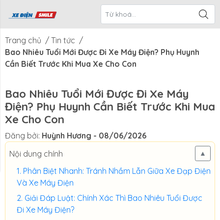
ề Xe Điện
CTKM Tháng
Blog
Liên Hệ
Smile
Trang chủ
/
Tin tức
/
Bao Nhiêu Tuổi Mới Được Đi Xe Máy Điện? Phụ Huynh
Cần Biết Trước Khi Mua Xe Cho Con
Bao Nhiêu Tuổi Mới Được Đi Xe Máy
Điện? Phụ Huynh Cần Biết Trước Khi Mua
Xe Cho Con
Đăng bởi:
Huỳnh Hương
- 08/06/2026
Nội dung chính
▲
Phân Biệt Nhanh: Tránh Nhầm Lẫn Giữa Xe Đạp Điện
Và Xe Máy Điện
Giải Đáp Luật: Chính Xác Thì Bao Nhiêu Tuổi Được
Đi Xe Máy Điện?