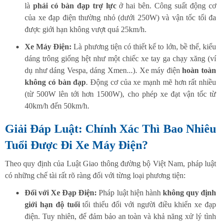
là
phải có bàn đạp trợ lực
ở hai bên. Công suất động cơ
của xe đạp điện thường nhỏ (dưới 250W) và vận tốc tối đa
được giới hạn không vượt quá 25km/h.
Xe Máy Điện:
Là phương tiện có thiết kế to lớn, bề thế, kiểu
dáng trông giống hệt như một chiếc xe tay ga chạy xăng (ví
dụ như dáng Vespa, dáng Xmen...). Xe máy điện
hoàn toàn
không có bàn đạp
. Động cơ của xe mạnh mẽ hơn rất nhiều
(từ 500W lên tới hơn 1500W), cho phép xe đạt vận tốc từ
40km/h đến 50km/h.
Giải Đáp Luật: Chính Xác Thì Bao Nhiêu
Tuổi Được Đi Xe Máy Điện?
Theo quy định của Luật Giao thông đường bộ Việt Nam, pháp luật
có những chế tài rất rõ ràng đối với từng loại phương tiện:
Đối với Xe Đạp Điện:
Pháp luật hiện hành
không quy định
giới hạn độ tuổi
tối thiểu đối với người điều khiển xe đạp
điện. Tuy nhiên, để đảm bảo an toàn và khả năng xử lý tình