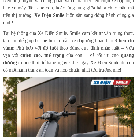
Nếu phụ huynh vẫn đang phân vân chưa biết nên chọn xe đạp điện
hay xe máy điện cho con, hoặc lúng túng giữa hàng chục mẫu mã
trên thị trường,
Xe Điện Smile
luôn sẵn sàng đồng hành cùng gia
đình!
Tại hệ thống của Xe Điện Smile, Smile cam kết tư vấn trung thực,
tận tâm để giúp ba mẹ tìm ra mẫu xe đáp ứng hoàn hảo
3 tiêu chí
vàng
: Phù hợp với
độ tuổi
theo đúng quy định pháp luật – Vừa
vặn với
chiều cao, thể trạng
của con – Và tối ưu cho
quãng
đường
đi học thực tế hằng ngày. Ghé ngay Xe Điện Smile để con
có một hành trang an toàn và hợp chuẩn nhất tựu trường nhé!