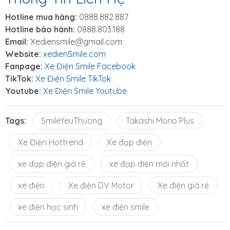
Hotline mua hàng:
0888.882.887
Hotline bảo hành:
0888.803.188
Email:
Xediensmile@gmail.com
Website:
xedienSmile.com
Fanpage:
Xe Điện Smile Facebook
TikTok:
Xe Điện Smile TikTok
Youtube:
Xe Điện Smile Youtube
Tags:
SmileYeuThuong
Takashi Mono Plus
Xe Điện Hottrend
Xe đạp điện
xe đạp điện giá rẻ
xe đạp điện mới nhất
xe điện
Xe điện DV Motor
Xe điện giá rẻ
xe điện học sinh
xe điện smile