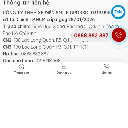
Thông tin liên hệ
CÔNG TY TNHH XE ĐIỆN SMILE GPDKKD: 0319384061 do
sở Tài Chính TP.HCM cấp ngày 28/01/2026
Trụ sở chính:
285A Hậu Giang, Phường 5, Quận 6, Thành
Phố Hồ Chí Minh
0888.882.887
CN2:
188 Lạc Long Quân, P.3, Q.11, TP.HCM
CN3:
190 Lạc Long Quân, P.3, Q.11, TP.HCM
Hotline:
0888.882.887
Gọi mua hàng:
0918.118.508
Hỗ trợ kỹ thuật 24/7:
0969.823.528
Trang chủ
Danh mục
Liên hệ
Email:
Xediensmile@gmai.com
Kết nối với chúng tôi