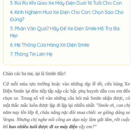
Rủi Ro Khi Giao Xe Máy Điện Dưới 16 Tuổi Cho Con
Kinh Nghiệm Mua Xe Điện Cho Con: Chọn Sao Cho
Đúng?
Phân Vân Quá? Hãy Để Xe Điện Smile Hỗ Trợ Ba
Mẹ!
Hệ Thống Cửa Hàng Xe Điện Smile
Thông Tin Liên Hệ
Chào các ba mẹ, lại là Smile đây!
Cứ mỗi mùa tựu trường hoặc vào những dịp lễ tết, cửa hàng Xe
Điện Smile lại đón tiếp tấp nập các bậc phụ huynh dẫn con em đến
chọn xe. Trong số vô vàn những câu hỏi mà Smile nhận được, có
một thắc mắc luôn được lặp đi lặp lại nhiều nhất:
"Smile ơi, con chị
năm nay lên lớp 8, cháu nằng nặc đòi mua chiếc xe giống dáng xe
Vespa. Nhưng chị nghe nói công an dạo này làm gắt lắm, rốt cuộc
thì
bao nhiêu tuổi được đi xe máy điện
vậy em?"