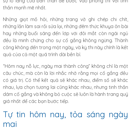
sự lo lắng của bản thân để bước vào phòng thi với tinh
thần mạnh mẽ nhất.
Những giọt mồ hôi, những trang vở ghi chép chi chít,
những lần làm sai rồi sửa lại, những đêm thức khuya ôn bài
hay những buổi sáng đến lớp với đôi mắt còn ngái ngủ
đều là minh chứng cho sự cố gắng không ngừng. Thành
công không đến trong một ngày, và kỳ thi này chính là kết
quả của cả một quá trình dài bền bỉ.
“Hôm nay nỗ lực, ngày mai thành công” không chỉ là một
câu chúc, mà còn là lời nhắc nhở rằng mọi cố gắng đều
có giá trị. Có thể kết quả sẽ khác nhau, điểm số sẽ khác
nhau, lựa chọn tương lai cũng khác nhau, nhưng tinh thần
dám cố gắng và không bỏ cuộc sẽ luôn là hành trang quý
giá nhất để các bạn bước tiếp.
Tự tin hôm nay, tỏa sáng ngày
mai