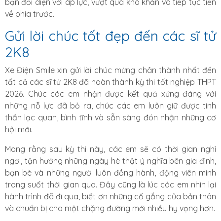
bạn đối diện với áp lực, vượt qua khó khăn và tiếp tục tiến
về phía trước.
Gửi lời chúc tốt đẹp đến các sĩ tử
2K8
Xe Điện Smile xin gửi lời chúc mừng chân thành nhất đến
tất cả các sĩ tử 2K8 đã hoàn thành kỳ thi tốt nghiệp THPT
2026. Chúc các em nhận được kết quả xứng đáng với
những nỗ lực đã bỏ ra, chúc các em luôn giữ được tinh
thần lạc quan, bình tĩnh và sẵn sàng đón nhận những cơ
hội mới.
Mong rằng sau kỳ thi này, các em sẽ có thời gian nghỉ
ngơi, tận hưởng những ngày hè thật ý nghĩa bên gia đình,
bạn bè và những người luôn đồng hành, động viên mình
trong suốt thời gian qua. Đây cũng là lúc các em nhìn lại
hành trình đã đi qua, biết ơn những cố gắng của bản thân
và chuẩn bị cho một chặng đường mới nhiều hy vọng hơn.