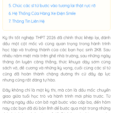
Chúc các sĩ tử bước vào tương lai thật rực rỡ
Hệ Thống Cửa Hàng Xe Điện Smile
Thông Tin Liên Hệ
Kỳ thi tốt nghiệp THPT 2026 đã chính thức khép lại, đánh
dấu một cột mốc vô cùng quan trọng trong hành trình
học tập và trưởng thành của các bạn học sinh 2K8. Sau
nhiều năm miệt mài trên ghế nhà trường, sau những ngày
tháng ôn luyện căng thẳng, thức khuya dậy sớm cùng
sách vở, đề cương và những kỳ vọng, cuối cùng các sĩ tử
cũng đã hoàn thành chặng đường thi cử đầy áp lực
nhưng cũng rất đáng tự hào.
Đây không chỉ là một kỳ thi, mà còn là dấu mốc chuyển
giao giữa tuổi học trò và hành trình mới phía trước. Từ
những ngày đầu còn bỡ ngỡ bước vào cấp ba, đến hôm
nay các bạn đã đủ bản lĩnh để bước qua một trong những