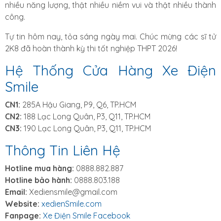
nhiều năng lượng, thật nhiều niềm vui và thật nhiều thành
công.
Tự tin hôm nay, tỏa sáng ngày mai. Chúc mừng các sĩ tử
2K8 đã hoàn thành kỳ thi tốt nghiệp THPT 2026!
Hệ Thống Cửa Hàng Xe Điện
Smile
CN1:
285A Hậu Giang, P9, Q6, TP.HCM
CN2:
188 Lạc Long Quân, P3, Q11, TP.HCM
CN3:
190 Lạc Long Quân, P3, Q11, TP.HCM
Thông Tin Liên Hệ
Hotline mua hàng:
0888.882.887
Hotline bảo hành:
0888.803.188
Email:
Xediensmile@gmail.com
Website:
xedienSmile.com
Fanpage:
Xe Điện Smile Facebook