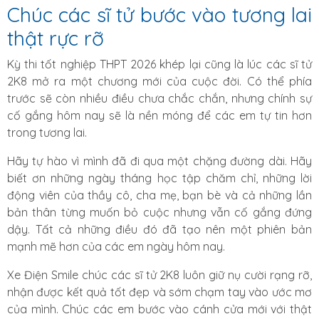
Chúc các sĩ tử bước vào tương lai
thật rực rỡ
Kỳ thi tốt nghiệp THPT 2026 khép lại cũng là lúc các sĩ tử
2K8 mở ra một chương mới của cuộc đời. Có thể phía
trước sẽ còn nhiều điều chưa chắc chắn, nhưng chính sự
cố gắng hôm nay sẽ là nền móng để các em tự tin hơn
trong tương lai.
Hãy tự hào vì mình đã đi qua một chặng đường dài. Hãy
biết ơn những ngày tháng học tập chăm chỉ, những lời
động viên của thầy cô, cha mẹ, bạn bè và cả những lần
bản thân từng muốn bỏ cuộc nhưng vẫn cố gắng đứng
dậy. Tất cả những điều đó đã tạo nên một phiên bản
mạnh mẽ hơn của các em ngày hôm nay.
Xe Điện Smile chúc các sĩ tử 2K8 luôn giữ nụ cười rạng rỡ,
nhận được kết quả tốt đẹp và sớm chạm tay vào ước mơ
của mình. Chúc các em bước vào cánh cửa mới với thật