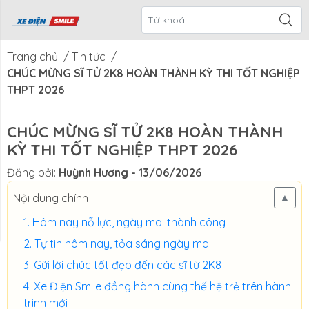
ề Xe Điện
CTKM Tháng
Blog
Liên Hệ
Smile
Trang chủ
/
Tin tức
/
CHÚC MỪNG SĨ TỬ 2K8 HOÀN THÀNH KỲ THI TỐT NGHIỆP
THPT 2026
CHÚC MỪNG SĨ TỬ 2K8 HOÀN THÀNH
KỲ THI TỐT NGHIỆP THPT 2026
Đăng bởi:
Huỳnh Hương
- 13/06/2026
Nội dung chính
▲
Hôm nay nỗ lực, ngày mai thành công
Tự tin hôm nay, tỏa sáng ngày mai
Gửi lời chúc tốt đẹp đến các sĩ tử 2K8
Xe Điện Smile đồng hành cùng thế hệ trẻ trên hành
trình mới