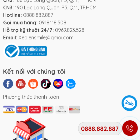
CN3:
190 Lạc Long Quân, P.3, Q.11, TP.HCM
Hotline:
0888.882.887
Gọi mua hàng:
0918.118.508
Hỗ trợ kỹ thuật 24/7:
0969.823.528
Email:
Xediensmile@gmai.com
Kết nối với chúng tôi
Phương thức thanh toán
0888.882.887