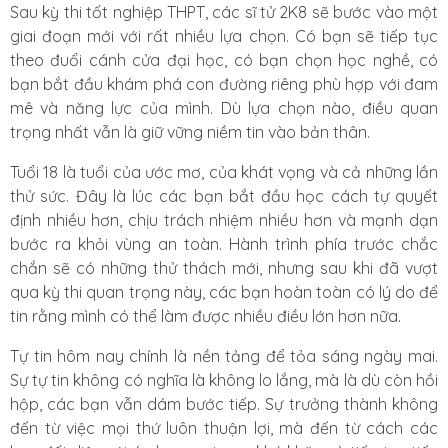
Sau kỳ thi tốt nghiệp THPT, các sĩ tử 2K8 sẽ bước vào một
giai đoạn mới với rất nhiều lựa chọn. Có bạn sẽ tiếp tục
theo đuổi cánh cửa đại học, có bạn chọn học nghề, có
bạn bắt đầu khám phá con đường riêng phù hợp với đam
mê và năng lực của mình. Dù lựa chọn nào, điều quan
trọng nhất vẫn là giữ vững niềm tin vào bản thân.
Tuổi 18 là tuổi của ước mơ, của khát vọng và cả những lần
thử sức. Đây là lúc các bạn bắt đầu học cách tự quyết
định nhiều hơn, chịu trách nhiệm nhiều hơn và mạnh dạn
bước ra khỏi vùng an toàn. Hành trình phía trước chắc
chắn sẽ có những thử thách mới, nhưng sau khi đã vượt
qua kỳ thi quan trọng này, các bạn hoàn toàn có lý do để
tin rằng mình có thể làm được nhiều điều lớn hơn nữa.
Tự tin hôm nay chính là nền tảng để tỏa sáng ngày mai.
Sự tự tin không có nghĩa là không lo lắng, mà là dù còn hồi
hộp, các bạn vẫn dám bước tiếp. Sự trưởng thành không
đến từ việc mọi thứ luôn thuận lợi, mà đến từ cách các