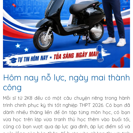
Hôm nay nỗ lực, ngày mai thành
công
Mỗi sĩ tử 2K8 đều có một câu chuyện riêng trong hành
trình chinh phục kỳ thi tốt nghiệp THPT 2026. Có bạn đã
dành nhiều tháng liền để ôn tập từng môn học, có bạn
vừa học trên lớp vừa tranh thủ học thêm vào buổi tối,
cũng có bạn vượt qua áp lực gia đình, áp lực điểm số và