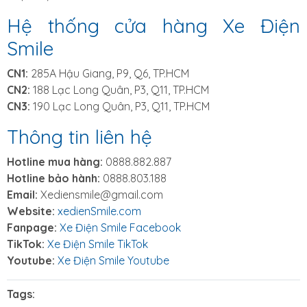
Hệ thống cửa hàng Xe Điện
Smile
CN1:
285A Hậu Giang, P9, Q6, TP.HCM
CN2:
188 Lạc Long Quân, P3, Q11, TP.HCM
CN3:
190 Lạc Long Quân, P3, Q11, TP.HCM
Thông tin liên hệ
Hotline mua hàng:
0888.882.887
Hotline bảo hành:
0888.803.188
Email:
Xediensmile@gmail.com
Website:
xedienSmile.com
Fanpage:
Xe Điện Smile Facebook
TikTok:
Xe Điện Smile TikTok
Youtube:
Xe Điện Smile Youtube
Tags: