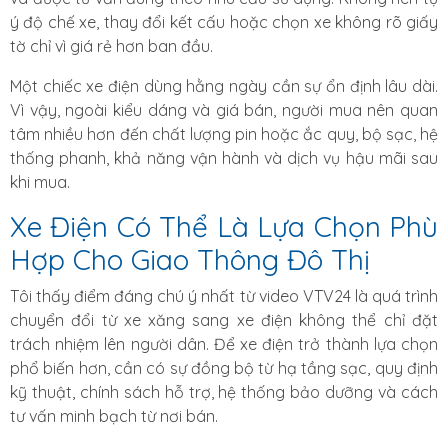
ý độ chế xe, thay đổi kết cấu hoặc chọn xe không rõ giấy
tờ chỉ vì giá rẻ hơn ban đầu.
Một chiếc xe điện dùng hằng ngày cần sự ổn định lâu dài.
Vì vậy, ngoài kiểu dáng và giá bán, người mua nên quan
tâm nhiều hơn đến chất lượng pin hoặc ắc quy, bộ sạc, hệ
thống phanh, khả năng vận hành và dịch vụ hậu mãi sau
khi mua.
Xe Điện Có Thể Là Lựa Chọn Phù
Hợp Cho Giao Thông Đô Thị
Tôi thấy điểm đáng chú ý nhất từ video VTV24 là quá trình
chuyển đổi từ xe xăng sang xe điện không thể chỉ đặt
trách nhiệm lên người dân. Để xe điện trở thành lựa chọn
phổ biến hơn, cần có sự đồng bộ từ hạ tầng sạc, quy định
kỹ thuật, chính sách hỗ trợ, hệ thống bảo dưỡng và cách
tư vấn minh bạch từ nơi bán.