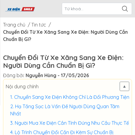
ề Xe Điện
CTKM Tháng
Blog
Liên Hệ
Smile
Trang chủ
/
Tin tức
/
Chuyển Đổi Từ Xe Xăng Sang Xe Điện: Người Dùng Cần
Chuẩn Bị Gì?
Chuyển Đổi Từ Xe Xăng Sang Xe Điện:
Người Dùng Cần Chuẩn Bị Gì?
Đăng bởi:
Nguyễn Hùng
- 17/05/2026
Nội dung chính
▲
Chuyển Sang Xe Điện Không Chỉ Là Đổi Phương Tiện
Hạ Tầng Sạc Là Vấn Đề Người Dùng Quan Tâm
Nhất
Người Mua Xe Điện Cần Tính Đúng Nhu Cầu Thực Tế
Lộ Trình Chuyển Đổi Cần Đi Kèm Sự Chuẩn Bị