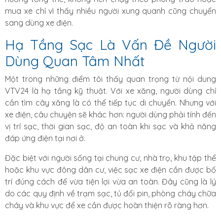
mua xe chỉ vì thấy nhiều người xung quanh cũng chuyển
sang dùng xe điện.
Hạ Tầng Sạc Là Vấn Đề Người
Dùng Quan Tâm Nhất
Một trong những điểm tôi thấy quan trọng từ nội dung
VTV24 là hạ tầng kỹ thuật. Với xe xăng, người dùng chỉ
cần tìm cây xăng là có thể tiếp tục di chuyển. Nhưng với
xe điện, câu chuyện sẽ khác hơn: người dùng phải tính đến
vị trí sạc, thời gian sạc, độ an toàn khi sạc và khả năng
đáp ứng điện tại nơi ở.
Đặc biệt với người sống tại chung cư, nhà trọ, khu tập thể
hoặc khu vực đông dân cư, việc sạc xe điện cần được bố
trí đúng cách để vừa tiện lợi vừa an toàn. Đây cũng là lý
do các quy định về trạm sạc, tủ đổi pin, phòng cháy chữa
cháy và khu vực để xe cần được hoàn thiện rõ ràng hơn.