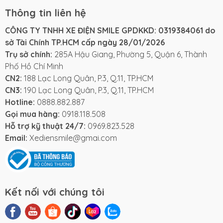
Thông tin liên hệ
CÔNG TY TNHH XE ĐIỆN SMILE GPDKKD: 0319384061 do
sở Tài Chính TP.HCM cấp ngày 28/01/2026
Trụ sở chính:
285A Hậu Giang, Phường 5, Quận 6, Thành
Phố Hồ Chí Minh
CN2:
188 Lạc Long Quân, P.3, Q.11, TP.HCM
CN3:
190 Lạc Long Quân, P.3, Q.11, TP.HCM
Hotline:
0888.882.887
Gọi mua hàng:
0918.118.508
Hỗ trợ kỹ thuật 24/7:
0969.823.528
Email:
Xediensmile@gmai.com
Kết nối với chúng tôi