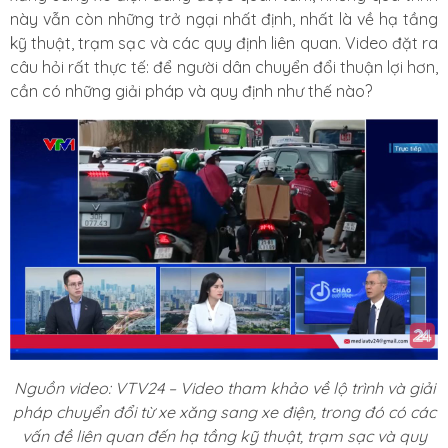
này vẫn còn những trở ngại nhất định, nhất là về hạ tầng
kỹ thuật, trạm sạc và các quy định liên quan. Video đặt ra
câu hỏi rất thực tế: để người dân chuyển đổi thuận lợi hơn,
cần có những giải pháp và quy định như thế nào?
Nguồn video: VTV24 – Video tham khảo về lộ trình và giải
pháp chuyển đổi từ xe xăng sang xe điện, trong đó có các
vấn đề liên quan đến hạ tầng kỹ thuật, trạm sạc và quy