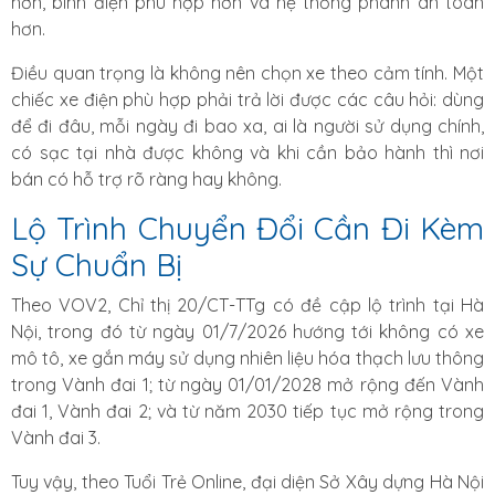
hơn, bình điện phù hợp hơn và hệ thống phanh an toàn
hơn.
Điều quan trọng là không nên chọn xe theo cảm tính. Một
chiếc xe điện phù hợp phải trả lời được các câu hỏi: dùng
để đi đâu, mỗi ngày đi bao xa, ai là người sử dụng chính,
có sạc tại nhà được không và khi cần bảo hành thì nơi
bán có hỗ trợ rõ ràng hay không.
Lộ Trình Chuyển Đổi Cần Đi Kèm
Sự Chuẩn Bị
Theo VOV2, Chỉ thị 20/CT-TTg có đề cập lộ trình tại Hà
Nội, trong đó từ ngày 01/7/2026 hướng tới không có xe
mô tô, xe gắn máy sử dụng nhiên liệu hóa thạch lưu thông
trong Vành đai 1; từ ngày 01/01/2028 mở rộng đến Vành
đai 1, Vành đai 2; và từ năm 2030 tiếp tục mở rộng trong
Vành đai 3.
Tuy vậy, theo Tuổi Trẻ Online, đại diện Sở Xây dựng Hà Nội