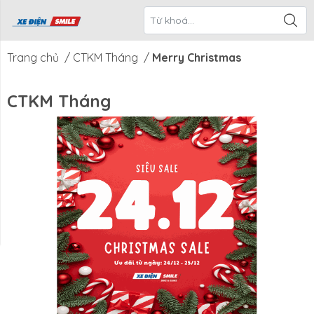
ề Xe Điện
CTKM Tháng
Blog
Liên Hệ
Smile
Trang chủ
/
CTKM Tháng
/
Merry Christmas
CTKM Tháng