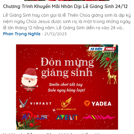
Chương Trình Khuyến Mãi Nhân Dịp Lễ Giáng Sinh 24/12
Lễ Giáng Sinh hay còn gọi là lễ Thiên Chúa giáng sinh là dịp kỷ
niệm ngày Chúa Jesus được sinh ra, là một trong những ngày
lễ lớn tháng 12 hằng năm. Lễ Giáng Sinh diễn ra vào 24 và
25/12. Nhân dịp giáng sinh. Xe Điện Smile triển khai chương
Phan Trọng Nghĩa
- 21/12/2023
trình từ 24 đến 25/12 năm 2023 này. Đây là chương trình ưu đãi
đặc biệt chưa từng có trong dịp lễ cuối năm se se lanh này.
Sau khi tổng hợp ý kiến và số lượng xe bán chạy nhất. Nhà
Smile quyết định "chơi tới công chuyện"...