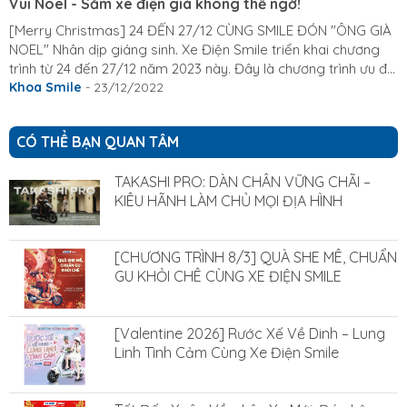
Vui Noel - Sắm xe điện giá không thể ngờ!
[Merry Christmas] 24 ĐẾN 27/12 CÙNG SMILE ĐÓN "ÔNG GIÀ
NOEL" Nhân dịp giáng sinh. Xe Điện Smile triển khai chương
trình từ 24 đến 27/12 năm 2023 này. Đây là chương trình ưu đãi
đặc biệt chưa từng có trong dịp lễ cuối năm se se lanh này.
Khoa Smile
- 23/12/2022
Sau khi tổng hợp ý kiến và số lượng xe bán chạy nhất. Nhà
Smile quyết định "chơi tới công chuyện" suốt 3 ngày sale off
CÓ THỂ BẠN QUAN TÂM
cực sốc cho các bạn học sinh, sinh viên và mọi người yêu mến
xe điện đây... Santa is coming... I/ Thời gian khuyến mãi: Từ
TAKASHI PRO: DÀN CHÂN VỮNG CHÃI –
24/12 đến 27/12/2022 II/...
KIÊU HÃNH LÀM CHỦ MỌI ĐỊA HÌNH
[CHƯƠNG TRÌNH 8/3] QUÀ SHE MÊ, CHUẨN
GU KHỎI CHÊ CÙNG XE ĐIỆN SMILE
[Valentine 2026] Rước Xế Về Dinh – Lung
Linh Tình Cảm Cùng Xe Điện Smile