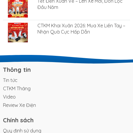
Tết Đến Xuân Về – Lên Xe Mới, Đón Lộc
Đầu Năm
CTKM Khai Xuân 2026: Mua Xe Liền Tay –
Nhận Quà Cực Hấp Dẫn
Thông tin
Tin tức
CTKM Tháng
Video
Review Xe Điện
Chính sách
Quy định sử dụng