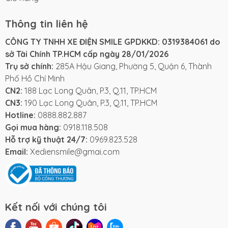
Thông tin liên hệ
CÔNG TY TNHH XE ĐIỆN SMILE GPDKKD: 0319384061 do
sở Tài Chính TP.HCM cấp ngày 28/01/2026
Trụ sở chính:
285A Hậu Giang, Phường 5, Quận 6, Thành
Phố Hồ Chí Minh
CN2:
188 Lạc Long Quân, P.3, Q.11, TP.HCM
CN3:
190 Lạc Long Quân, P.3, Q.11, TP.HCM
Hotline:
0888.882.887
Gọi mua hàng:
0918.118.508
Hỗ trợ kỹ thuật 24/7:
0969.823.528
Email:
Xediensmile@gmai.com
Kết nối với chúng tôi