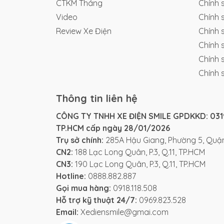
CTKM Tháng
Chính 
Video
Chính 
Review Xe Điện
Chính 
Chính 
Chính 
Chính 
Thông tin liên hệ
CÔNG TY TNHH XE ĐIỆN SMILE GPDKKD: 0319
TP.HCM cấp ngày 28/01/2026
Trụ sở chính:
285A Hậu Giang, Phường 5, Quận
CN2:
188 Lạc Long Quân, P.3, Q.11, TP.HCM
CN3:
190 Lạc Long Quân, P.3, Q.11, TP.HCM
Hotline:
0888.882.887
Gọi mua hàng:
0918.118.508
Hỗ trợ kỹ thuật 24/7:
0969.823.528
Email:
Xediensmile@gmai.com