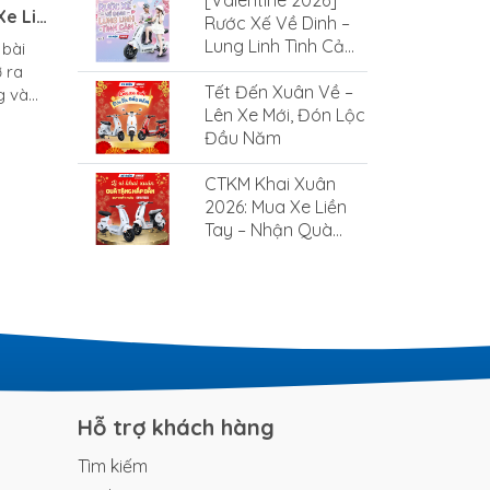
[Valentine 2026]
SMILE
Xe Liền
Rước Xế Về Dinh –
n
Lung Linh Tình Cảm
 bài
Cùng Xe Điện Smile
 ra
Tết Đến Xuân Về –
g và
Lên Xe Mới, Đón Lộc
ững mục
Đầu Năm
ới và
ân
CTKM Khai Xuân
giao
2026: Mua Xe Liền
 làm
Tay – Nhận Quà
ng và
Cực Hấp Dẫn
ờng
ăm mới
gửi đến
chúc...
Hỗ trợ khách hàng
Tìm kiếm