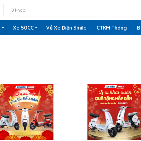
n
Xe 50CC
Về Xe Điện Smile
CTKM Tháng
B