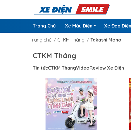
Trang Chủ
Xe Máy Điện
Xe Đạp Điệ
Trang chủ
/
CTKM Tháng
/
Takashi Mono
CTKM Tháng
Tin tức
CTKM Tháng
Video
Review Xe Điện