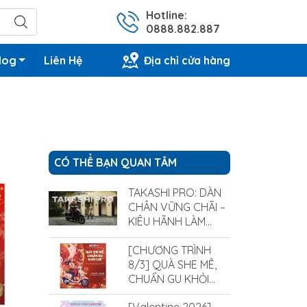
Hotline:
0888.882.887
log
Liên Hệ
Địa chỉ cửa hàng
CÓ THỂ BẠN QUAN TÂM
TAKASHI PRO: DÀN
CHÂN VỮNG CHÃI –
KIÊU HÃNH LÀM
CHỦ MỌI ĐỊA HÌNH
[CHƯƠNG TRÌNH
8/3] QUÀ SHE MÊ,
CHUẨN GU KHỎI
CHÊ CÙNG XE ĐIỆN