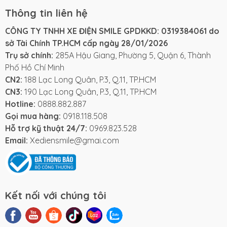
Thông tin liên hệ
CÔNG TY TNHH XE ĐIỆN SMILE GPDKKD: 0319384061 do
sở Tài Chính TP.HCM cấp ngày 28/01/2026
Trụ sở chính:
285A Hậu Giang, Phường 5, Quận 6, Thành
Phố Hồ Chí Minh
CN2:
188 Lạc Long Quân, P.3, Q.11, TP.HCM
CN3:
190 Lạc Long Quân, P.3, Q.11, TP.HCM
Hotline:
0888.882.887
Gọi mua hàng:
0918.118.508
Hỗ trợ kỹ thuật 24/7:
0969.823.528
Email:
Xediensmile@gmai.com
Kết nối với chúng tôi