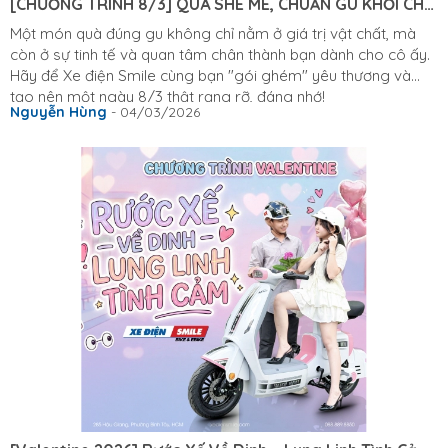
[CHƯƠNG TRÌNH 8/3] QUÀ SHE MÊ, CHUẨN GU KHỎI CHÊ
CÙNG XE ĐIỆN SMILE
Một món quà đúng gu không chỉ nằm ở giá trị vật chất, mà
còn ở sự tinh tế và quan tâm chân thành bạn dành cho cô ấy.
Hãy để Xe điện Smile cùng bạn "gói ghém" yêu thương và
tạo nên một ngày 8/3 thật rạng rỡ, đáng nhớ!
Nguyễn Hùng
- 04/03/2026