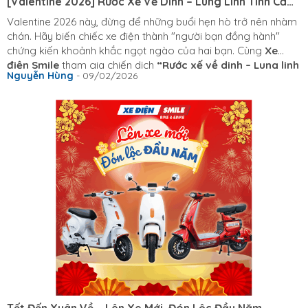
[Valentine 2026] Rước Xế Về Dinh – Lung Linh Tình Cảm
Cùng Xe Điện Smile
Valentine 2026 này, đừng để những buổi hẹn hò trở nên nhàm
chán. Hãy biến chiếc xe điện thành "người bạn đồng hành"
chứng kiến khoảnh khắc ngọt ngào của hai bạn. Cùng
Xe
điện Smile
tham gia chiến dịch
“Rước xế về dinh – Lung linh
Nguyễn Hùng
- 09/02/2026
tình cảm”
để nhận ngay Combo quà tặng: Voucher độ tem
xe cá tính, Socola ngọt ngào và những phần quà check-in cực
chất. Xe êm, xế xinh, tình mình thêm lung linh!