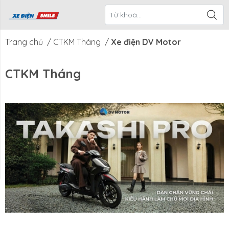
ề Xe Điện
CTKM Tháng
Blog
Liên Hệ
Smile
Trang chủ
/
CTKM Tháng
/
Xe điện DV Motor
CTKM Tháng