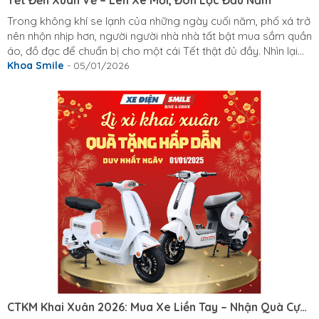
Tết Đến Xuân Về – Lên Xe Mới, Đón Lộc Đầu Năm
Trong không khí se lạnh của những ngày cuối năm, phố xá trở
nên nhộn nhịp hơn, người người nhà nhà tất bật mua sắm quần
áo, đồ đạc để chuẩn bị cho một cái Tết thật đủ đầy. Nhìn lại
hành trình 1 năm đã qua, Xe Điện Smile vô cùng biết ơn vì đã
Khoa Smile
- 05/01/2026
được quý khách hàng tin chọn và đồng hành trên mọi nẻo
đường, sự ủng hộ của quý khách hàng chính là động lực lớn
nhất để Smile không ngừng hoàn thiện và phát triển, cam kết
sẽ tiếp tục mang đến những dòng...
CTKM Khai Xuân 2026: Mua Xe Liền Tay – Nhận Quà Cực