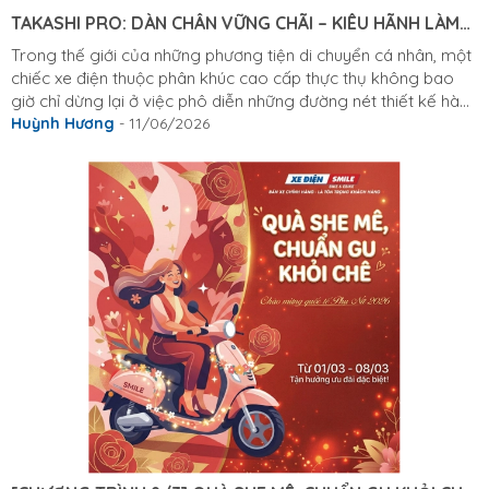
TAKASHI PRO: DÀN CHÂN VỮNG CHÃI – KIÊU HÃNH LÀM
CHỦ MỌI ĐỊA HÌNH
Trong thế giới của những phương tiện di chuyển cá nhân, một
chiếc xe điện thuộc phân khúc cao cấp thực thụ không bao
giờ chỉ dừng lại ở việc phô diễn những đường nét thiết kế hào
nhoáng bên ngoài. Vẻ đẹp bề thế, sang trọng là điều kiện
Huỳnh Hương
- 11/06/2026
cần, nhưng cảm giác lái đầm chắc, sự tĩnh lặng tuyệt đối và
khả năng làm chủ mặt đường mới chính là điều kiện đủ để
khẳng định đẳng cấp khác biệt. Đối với những người dùng
sành sỏi, trải nghiệm cầm lái là thước đo chân thực nhất cho
chất...