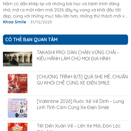
Hấp Dẫn
Năm cũ dần khép lại với những bài học và hành trình đáng
nhớ, mở ra một năm mới 2026 đầy hy vọng và khởi đầu tốt
đẹp, cùng với những mục tiêu lớn hơn, những thử thách mới và
nhiều thay đổi tích cực. Khai xuân không chỉ là thời điểm
Khoa Smile
- 31/12/2025
chuyển giao của thời gian, mà còn là lúc để làm mới bản thân,
làm mới nhịp sống và sẵn sàng cho những chặng đường phía
CÓ THỂ BẠN QUAN TÂM
trước. Trong không khí năm mới rộn ràng ấy, Xe Điện Smile
xin gửi đến quý khách hàng, quý đối tác lời chúc...
TAKASHI PRO: DÀN CHÂN VỮNG CHÃI –
KIÊU HÃNH LÀM CHỦ MỌI ĐỊA HÌNH
[CHƯƠNG TRÌNH 8/3] QUÀ SHE MÊ, CHUẨN
GU KHỎI CHÊ CÙNG XE ĐIỆN SMILE
[Valentine 2026] Rước Xế Về Dinh – Lung
Linh Tình Cảm Cùng Xe Điện Smile
Tết Đến Xuân Về – Lên Xe Mới, Đón Lộc