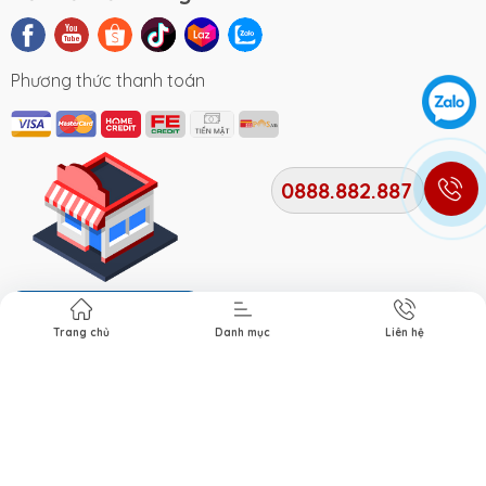
Phương thức thanh toán
0888.882.887
Địa chỉ cửa hàng
Trang chủ
Danh mục
Liên hệ
Bản quyền thuộc về
Xe Điện Smile
. Cung cấp bởi Xe điện
Smile.