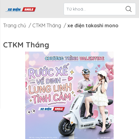
ề Xe Điện
CTKM Tháng
Blog
Liên Hệ
Smile
Trang chủ
/
CTKM Tháng
/
xe điện takashi mono
CTKM Tháng