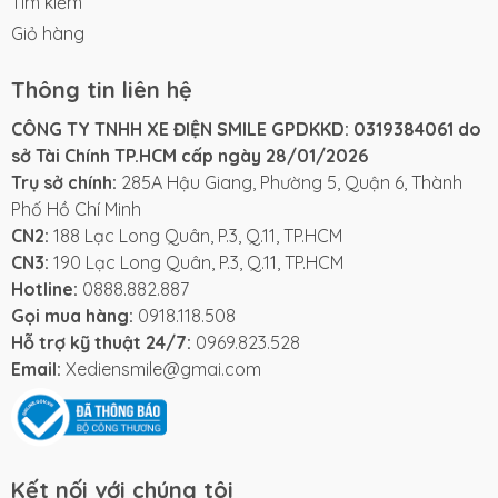
Tìm kiếm
Giỏ hàng
Thông tin liên hệ
CÔNG TY TNHH XE ĐIỆN SMILE GPDKKD: 0319384061 do
sở Tài Chính TP.HCM cấp ngày 28/01/2026
Trụ sở chính:
285A Hậu Giang, Phường 5, Quận 6, Thành
Phố Hồ Chí Minh
CN2:
188 Lạc Long Quân, P.3, Q.11, TP.HCM
CN3:
190 Lạc Long Quân, P.3, Q.11, TP.HCM
Hotline:
0888.882.887
Gọi mua hàng:
0918.118.508
Hỗ trợ kỹ thuật 24/7:
0969.823.528
Email:
Xediensmile@gmai.com
Kết nối với chúng tôi