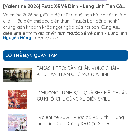
[Valentine 2026] Rước Xế Về Dinh – Lung Linh Tình Cảm
Cùng Xe Điện Smile
Valentine 2026 này, đừng để những buổi hẹn hò trở nên nhàm
chán. Hãy biến chiếc xe điện thành "người bạn đồng hành"
chứng kiến khoảnh khắc ngọt ngào của hai bạn. Cùng
Xe
điện Smile
tham gia chiến dịch
“Rước xế về dinh – Lung linh
Nguyễn Hùng
- 09/02/2026
tình cảm”
để nhận ngay Combo quà tặng: Voucher độ tem
xe cá tính, Socola ngọt ngào và những phần quà check-in cực
chất. Xe êm, xế xinh, tình mình thêm lung linh!
CÓ THỂ BẠN QUAN TÂM
TAKASHI PRO: DÀN CHÂN VỮNG CHÃI –
KIÊU HÃNH LÀM CHỦ MỌI ĐỊA HÌNH
[CHƯƠNG TRÌNH 8/3] QUÀ SHE MÊ, CHUẨN
GU KHỎI CHÊ CÙNG XE ĐIỆN SMILE
[Valentine 2026] Rước Xế Về Dinh – Lung
Linh Tình Cảm Cùng Xe Điện Smile