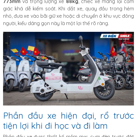
773mm
và trọng lượng xe
88kg
, chiếc xe mang lại cảm
giác khá dễ kiểm soát. Khi dắt xe, quay đầu trong hẻm
nhỏ, đưa xe vào bãi giữ xe hoặc di chuyển ở khu vực đông
người, kiểu dáng gọn này là một lợi thế rõ ràng.
Phần đầu xe hiện đại, rổ trước
tiện lợi khi đi học và đi làm
Phần đầu xe được thiết kế mềm mại, cụm đèn trước đặt