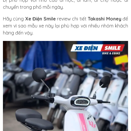
bị phù hợp với nhu cầu đi học, đi làm, đi chợ hoặc di
chuyển trong phố mỗi ngày.
Hãy cùng
Xe Điện Smile
review chi tiết
Takashi Money
để
xem vì sao mẫu xe này lại phù hợp với nhiều nhóm khách
hàng đến vậy.