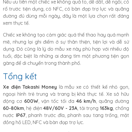
Nếu ưu tiên một chiếc xe không quá to, dễ dắt, dễ ngồi, có
rổ trước tiện dụng, có NFC, có bàn đạp trợ lực và quãng
đường đủ dùng mỗi ngày, đây là một lựa chọn rất đáng
xem thực tế.
Chiếc xe không tạo cảm giác quá thể thao hay quá mạnh
mẽ, nhưng lại ghi điểm ở sự thân thiện, tiện lợi và dễ sử
dụng. Đó cũng là lý do mẫu xe này phù hợp với nhiều độ
tuổi, đặc biệt là những ai đang tìm một phương tiện gọn
gàng để di chuyển trong thành phố.
Tổng kết
Xe điện Takashi Money
là mẫu xe có thiết kế nhỏ gọn,
ngoại hình trẻ trung và trang bị khá thực tế. Xe sở hữu
động cơ
600W
, vận tốc tối đa
46 km/h
, quãng đường
60-80km
, hệ điện
48V/60V - 23A
, tải trọng
163kg
, chống
nước
IP67
, phanh trước đĩa, phanh sau tang trống, mặt
đồng hồ LED, NFC và bàn đạp trợ lực.