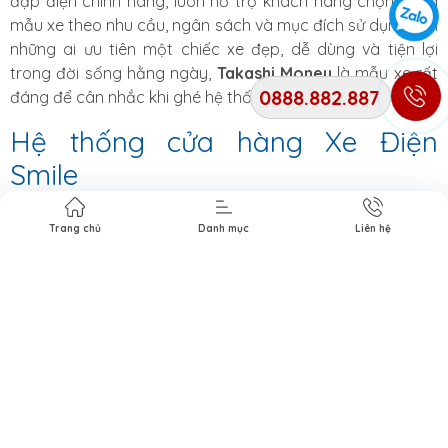
đạp điện chính hãng, luôn hỗ trợ khách hàng chọn đúng
mẫu xe theo nhu cầu, ngân sách và mục đích sử dụng. Với
những ai ưu tiên một chiếc xe đẹp, dễ dùng và tiện lợi
trong đời sống hằng ngày,
Takashi Money
là mẫu xe rất
0888.882.887
đáng để cân nhắc khi ghé hệ thống cửa hàng.
Hệ thống cửa hàng Xe Điện
Smile
CN1:
285A Hậu Giang, P9, Q6, TP.HCM
Trang chủ
Danh mục
Liên hệ
CN2:
188 Lạc Long Quân, P3, Q11, TP.HCM
CN3:
190 Lạc Long Quân, P3, Q11, TP.HCM
Thông tin liên hệ
Hotline mua hàng:
0888.882.887
Email:
Xediensmile@gmail.com
Website:
xediensmile.com
Fanpage:
Xe Điện Smile Facebook
TikTok:
Xe Điện Smile TikTok