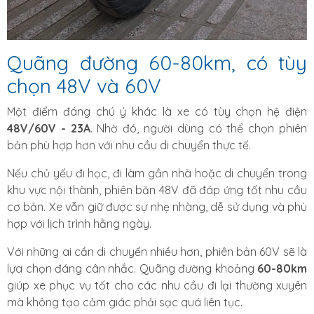
Quãng đường 60-80km, có tùy
chọn 48V và 60V
Một điểm đáng chú ý khác là xe có tùy chọn hệ điện
48V/60V - 23A
. Nhờ đó, người dùng có thể chọn phiên
bản phù hợp hơn với nhu cầu di chuyển thực tế.
Nếu chủ yếu đi học, đi làm gần nhà hoặc di chuyển trong
khu vực nội thành, phiên bản 48V đã đáp ứng tốt nhu cầu
cơ bản. Xe vẫn giữ được sự nhẹ nhàng, dễ sử dụng và phù
hợp với lịch trình hằng ngày.
Với những ai cần di chuyển nhiều hơn, phiên bản 60V sẽ là
lựa chọn đáng cân nhắc. Quãng đường khoảng
60-80km
giúp xe phục vụ tốt cho các nhu cầu đi lại thường xuyên
mà không tạo cảm giác phải sạc quá liên tục.