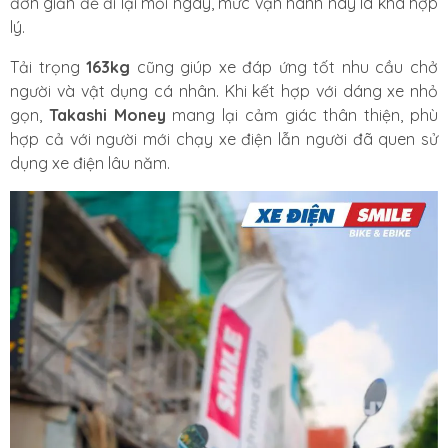
đơn giản để đi lại mỗi ngày, mức vận hành này là khá hợp
lý.
Tải trọng
163kg
cũng giúp xe đáp ứng tốt nhu cầu chở
người và vật dụng cá nhân. Khi kết hợp với dáng xe nhỏ
gọn,
Takashi Money
mang lại cảm giác thân thiện, phù
hợp cả với người mới chạy xe điện lẫn người đã quen sử
dụng xe điện lâu năm.