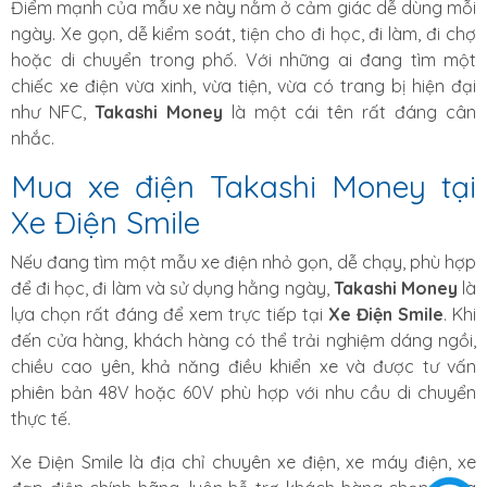
Điểm mạnh của mẫu xe này nằm ở cảm giác dễ dùng mỗi
ngày. Xe gọn, dễ kiểm soát, tiện cho đi học, đi làm, đi chợ
hoặc di chuyển trong phố. Với những ai đang tìm một
chiếc xe điện vừa xinh, vừa tiện, vừa có trang bị hiện đại
như NFC,
Takashi Money
là một cái tên rất đáng cân
nhắc.
Mua xe điện Takashi Money tại
Xe Điện Smile
Nếu đang tìm một mẫu xe điện nhỏ gọn, dễ chạy, phù hợp
để đi học, đi làm và sử dụng hằng ngày,
Takashi Money
là
lựa chọn rất đáng để xem trực tiếp tại
Xe Điện Smile
. Khi
đến cửa hàng, khách hàng có thể trải nghiệm dáng ngồi,
chiều cao yên, khả năng điều khiển xe và được tư vấn
phiên bản 48V hoặc 60V phù hợp với nhu cầu di chuyển
thực tế.
Xe Điện Smile là địa chỉ chuyên xe điện, xe máy điện, xe