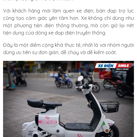
Với khách hàng mới làm quen xe điện, bàn đạp trợ lực
cũng tạo cảm giác yên tâm hơn. Xe không chỉ dùng như
một phương tiện điện thông thường, mà còn giữ lại nét
tiện dụng của dòng xe đạp điện truyền thống.
Đây là một điểm cộng khá thực tế, nhất là với nhóm người
dùng ưu tiên sự đơn giản, dễ chạy và dễ kiểm soát.