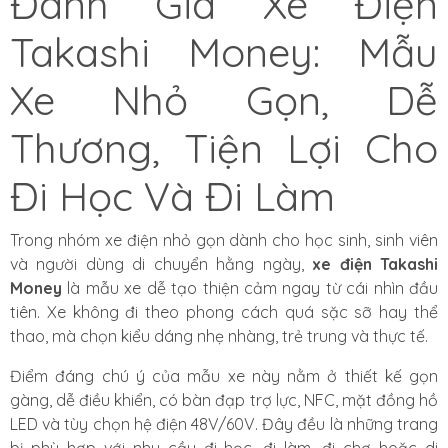
Đánh Giá Xe Điện
Takashi Money: Mẫu
Xe Nhỏ Gọn, Dễ
Thương, Tiện Lợi Cho
Đi Học Và Đi Làm
Trong nhóm xe điện nhỏ gọn dành cho học sinh, sinh viên
và người dùng di chuyển hằng ngày,
xe điện Takashi
Money
là mẫu xe dễ tạo thiện cảm ngay từ cái nhìn đầu
tiên. Xe không đi theo phong cách quá sặc sỡ hay thể
thao, mà chọn kiểu dáng nhẹ nhàng, trẻ trung và thực tế.
Điểm đáng chú ý của mẫu xe này nằm ở thiết kế gọn
gàng, dễ điều khiển, có bàn đạp trợ lực, NFC, mặt đồng hồ
LED và tùy chọn hệ điện 48V/60V. Đây đều là những trang