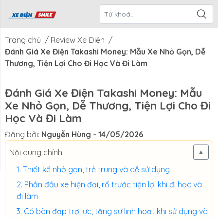
ề Xe Điện
CTKM Tháng
Blog
Liên Hệ
Smile
Trang chủ
/
Review Xe Điện
/
Đánh Giá Xe Điện Takashi Money: Mẫu Xe Nhỏ Gọn, Dễ
Thương, Tiện Lợi Cho Đi Học Và Đi Làm
Đánh Giá Xe Điện Takashi Money: Mẫu
Xe Nhỏ Gọn, Dễ Thương, Tiện Lợi Cho Đi
Học Và Đi Làm
Đăng bởi:
Nguyễn Hùng
- 14/05/2026
Nội dung chính
▲
Thiết kế nhỏ gọn, trẻ trung và dễ sử dụng
Phần đầu xe hiện đại, rổ trước tiện lợi khi đi học và
đi làm
Có bàn đạp trợ lực, tăng sự linh hoạt khi sử dụng và