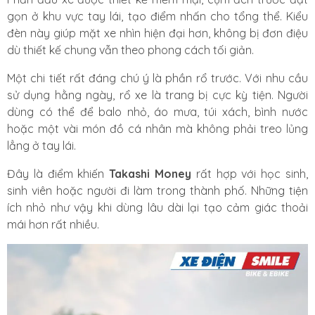
gọn ở khu vực tay lái, tạo điểm nhấn cho tổng thể. Kiểu
đèn này giúp mặt xe nhìn hiện đại hơn, không bị đơn điệu
dù thiết kế chung vẫn theo phong cách tối giản.
Một chi tiết rất đáng chú ý là phần rổ trước. Với nhu cầu
sử dụng hằng ngày, rổ xe là trang bị cực kỳ tiện. Người
dùng có thể để balo nhỏ, áo mưa, túi xách, bình nước
hoặc một vài món đồ cá nhân mà không phải treo lủng
lẳng ở tay lái.
Đây là điểm khiến
Takashi Money
rất hợp với học sinh,
sinh viên hoặc người đi làm trong thành phố. Những tiện
ích nhỏ như vậy khi dùng lâu dài lại tạo cảm giác thoải
mái hơn rất nhiều.