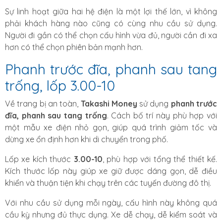
Sự linh hoạt giữa hai hệ điện là một lợi thế lớn, vì không
phải khách hàng nào cũng có cùng nhu cầu sử dụng.
Người đi gần có thể chọn cấu hình vừa đủ, người cần đi xa
hơn có thể chọn phiên bản mạnh hơn.
Phanh trước đĩa, phanh sau tang
trống, lốp 3.00-10
Về trang bị an toàn,
Takashi Money
sử dụng
phanh trước
đĩa, phanh sau tang trống
. Cách bố trí này phù hợp với
một mẫu xe điện nhỏ gọn, giúp quá trình giảm tốc và
dừng xe ổn định hơn khi di chuyển trong phố.
Lốp xe kích thước
3.00-10
, phù hợp với tổng thể thiết kế.
Kích thước lốp này giúp xe giữ được dáng gọn, dễ điều
khiển và thuận tiện khi chạy trên các tuyến đường đô thị.
Với nhu cầu sử dụng mỗi ngày, cấu hình này không quá
cầu kỳ nhưng đủ thực dụng. Xe dễ chạy, dễ kiểm soát và