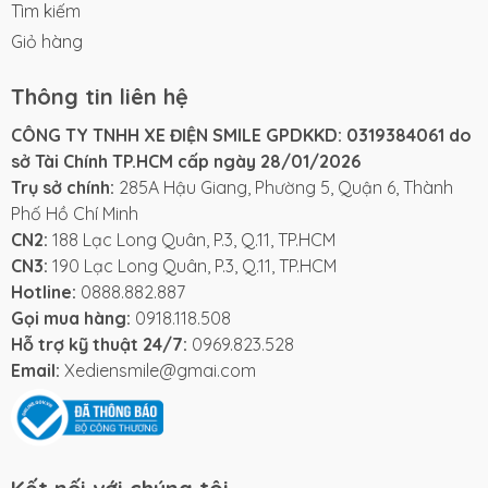
Tìm kiếm
Giỏ hàng
Thông tin liên hệ
CÔNG TY TNHH XE ĐIỆN SMILE GPDKKD: 0319384061 do
sở Tài Chính TP.HCM cấp ngày 28/01/2026
Trụ sở chính:
285A Hậu Giang, Phường 5, Quận 6, Thành
Phố Hồ Chí Minh
CN2:
188 Lạc Long Quân, P.3, Q.11, TP.HCM
CN3:
190 Lạc Long Quân, P.3, Q.11, TP.HCM
Hotline:
0888.882.887
Gọi mua hàng:
0918.118.508
Hỗ trợ kỹ thuật 24/7:
0969.823.528
Email:
Xediensmile@gmai.com