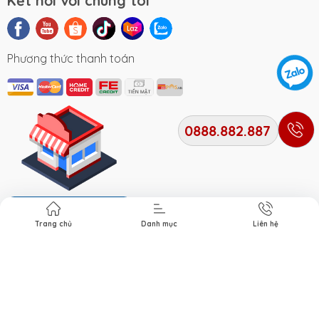
Kết nối với chúng tôi
Phương thức thanh toán
0888.882.887
Địa chỉ cửa hàng
Trang chủ
Danh mục
Liên hệ
Bản quyền thuộc về
Xe Điện Smile
. Cung cấp bởi Xe điện
Smile.