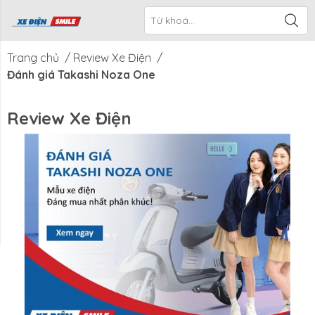
ề Xe Điện
CTKM Tháng
Blog
Liên Hệ
Smile
Trang chủ
/
Review Xe Điện
/
Đánh giá Takashi Noza One
Review Xe Điện