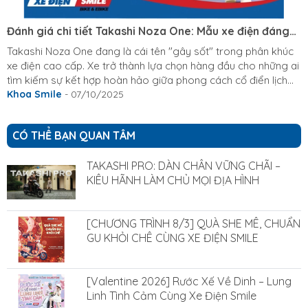
Đánh giá chi tiết Takashi Noza One: Mẫu xe điện đáng
mua nhất phân khúc!
Takashi Noza One đang là cái tên "gây sốt" trong phân khúc
xe điện cao cấp. Xe trở thành lựa chọn hàng đầu cho những ai
tìm kiếm sự kết hợp hoàn hảo giữa phong cách cổ điển lịch
lãm và công nghệ hiện đại. Bạn đang phân vân không biết có
Khoa Smile
- 07/10/2025
nên mua mẫu xe điện này không? Hãy cùng tham khảo
review chi tiết xe điện Takashi Noza One mà Xe Điện Smile
CÓ THỂ BẠN QUAN TÂM
tổng hợp dưới đây nhé! Giới thiệu chung về xe điện Takashi
Noza One Xe điện Takashi Noza One mang đến nhiều tính
TAKASHI PRO: DÀN CHÂN VỮNG CHÃI –
năng cho người dùng,...
KIÊU HÃNH LÀM CHỦ MỌI ĐỊA HÌNH
[CHƯƠNG TRÌNH 8/3] QUÀ SHE MÊ, CHUẨN
GU KHỎI CHÊ CÙNG XE ĐIỆN SMILE
[Valentine 2026] Rước Xế Về Dinh – Lung
Linh Tình Cảm Cùng Xe Điện Smile