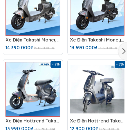
Xe Điện Takashi Money (60V-23Ah) 5 Bình
Xe Điện Takashi Money (48V-23Ah) 4 Bình
14.390.000₫
13.690.000₫
15.090.000₫
14.190.000₫
- 7%
- 7%
Xe Điện Hottrend Takashi Mono
Xe Điện Hottrend Takashi X2
13.990.000₫
12.900.000₫
14.990.000₫
13.900.000₫