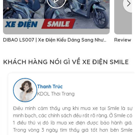
DIBAO LS007 | Xe Điện Kiểu Dáng Sang Như
Review c
SH Mà Giá Rẻ Chưa Từng Thấy
MƯỢN XE 
KHÁCH HÀNG NÓI GÌ VỀ XE ĐIỆN SMILE
Thanh Trúc
KDOL Thời Trang
Điều mình cảm thấy ưng khi mua xe tại Smile là sự
minh bạch, các chính sách đều rất rõ ràng. Ở Smile có
1 điều thú vị đó là mua xe điện được bảo hành giá.
Trong vòng 3 ngày tìm thấy giá tốt hơn bên Smile