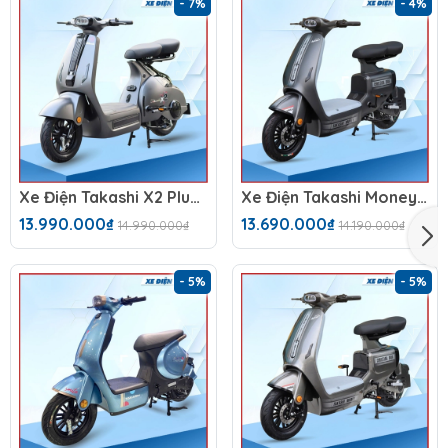
- 7%
- 4%
Xe Điện Takashi X2 Plus (48V-23Ah)
Xe Điện Takashi Money (48V-23Ah) 4 Bình
13.990.000₫
13.690.000₫
14.990.000₫
14.190.000₫
- 5%
- 5%