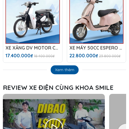
XE XĂNG DV MOTOR CUB DAELIM IKD C6 NEW
XE MÁY 50CC ESPERO 50VS DIAMOND PLUS
17.400.000₫
22.800.000₫
18.400.000₫
23.800.000₫
Xem thêm
REVIEW XE ĐIỆN CÙNG KHOA SMILE