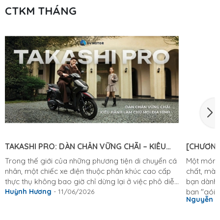
CTKM THÁNG
TAKASHI PRO: DÀN CHÂN VỮNG CHÃI – KIÊU
[CHƯƠNG
HÃNH LÀM CHỦ MỌI ĐỊA HÌNH
KHỎI CHÊ
Trong thế giới của những phương tiện di chuyển cá
Một món q
nhân, một chiếc xe điện thuộc phân khúc cao cấp
chất, mà 
thực thụ không bao giờ chỉ dừng lại ở việc phô diễn
bạn dành 
những đường nét thiết kế hào nhoáng bên ngoài.
Huỳnh Hương
- 11/06/2026
bạn "gói 
Nguyễn 
Vẻ đẹp bề thế, sang trọng là điều kiện cần, nhưng
8/3 thật 
cảm giác lái đầm chắc, sự tĩnh lặng tuyệt đối và