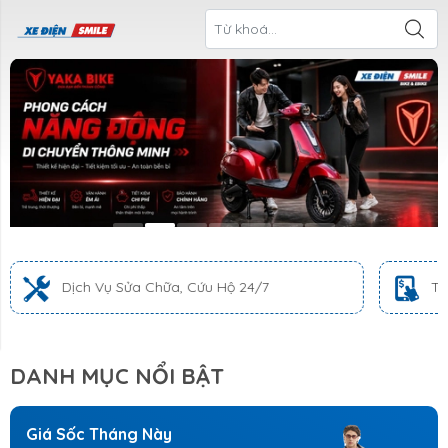
ề Xe Điện
CTKM Tháng
Blog
Liên Hệ
Smile
 Vụ Sửa Chữa, Cứu Hộ 24/7
Trả Góp 0% Lãi S
DANH MỤC NỔI BẬT
Giá Sốc Tháng Này