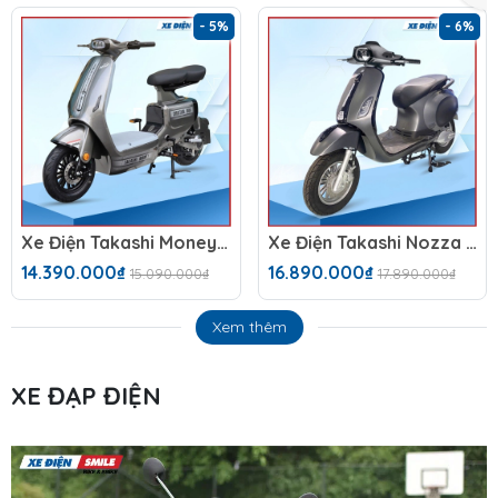
- 5%
- 6%
Xe Điện Takashi Money (60V-23Ah) 5 Bình
Xe Điện Takashi Nozza S 2025 Đèn Vuông
14.390.000₫
16.890.000₫
15.090.000₫
17.890.000₫
Xem thêm
XE ĐẠP ĐIỆN