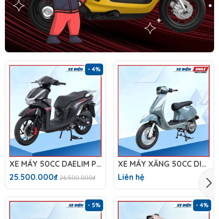
- 4%
XE MÁY 50CC DAELIM PRO X
XE MÁY XĂNG 50CC DIBAO TESLA X1
25.500.000₫
Liên hệ
26.500.000₫
- 5%
- 4%