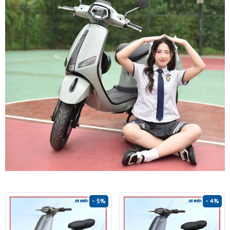
- 5%
- 4%