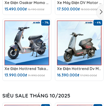
Xe Điện Osakar Momo (48V-23Ah)
Xe Máy Điện DV Motor Takashi NozaX (60V-23A) 5 Bình
15.490.000₫
17.500.000₫
16.490.000₫
18.500.000₫
- 7%
- 4%
Xe Điện Hottrend Takashi Mono
Xe Điện Hottrend Dv Motor Takashi Sora 2026 (60V-23A) 5 Bình
13.990.000₫
16.390.000₫
14.990.000₫
17.090.000₫
SIÊU SALE THÁNG 10/2025