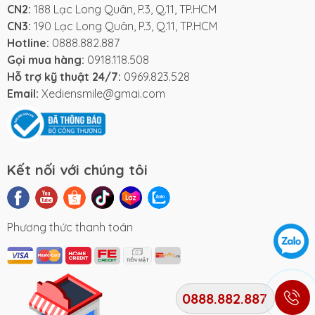
CN2:
188 Lạc Long Quân, P.3, Q.11, TP.HCM
CN3:
190 Lạc Long Quân, P.3, Q.11, TP.HCM
Hotline:
0888.882.887
Gọi mua hàng:
0918.118.508
Hỗ trợ kỹ thuật 24/7:
0969.823.528
Email:
Xediensmile@gmai.com
Kết nối với chúng tôi
Phương thức thanh toán
0888.882.887