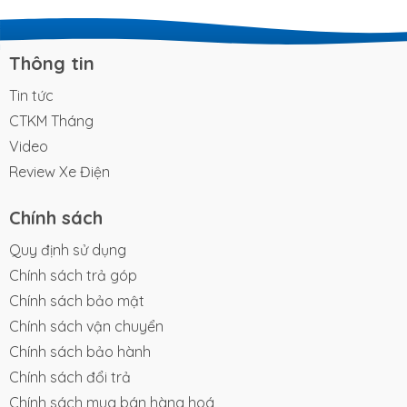
khả năng làm chủ mặt đường mới chính là điều kiện
đủ để khẳng định đẳng cấp khác biệt. Đối với
những người dùng sành sỏi, trải nghiệm cầm lái là
Thông tin
thước đo chân thực nhất cho chất...
Tin tức
CTKM Tháng
Video
Review Xe Điện
Chính sách
Quy định sử dụng
Chính sách trả góp
Chính sách bảo mật
Chính sách vận chuyển
Chính sách bảo hành
Chính sách đổi trả
Chính sách mua bán hàng hoá