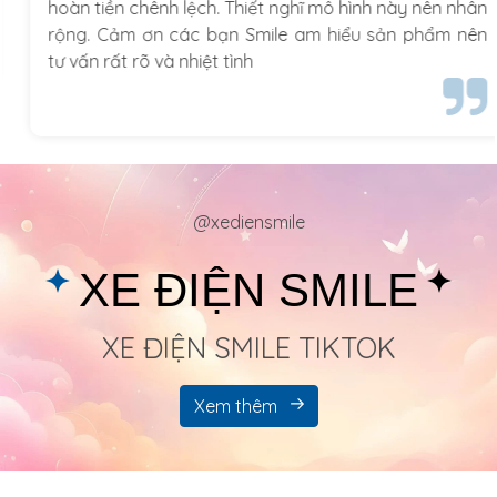
hoàn tiền chênh lệch. Thiết nghĩ mô hình này nên nhân
rộng. Cảm ơn các bạn Smile am hiểu sản phẩm nên
tư vấn rất rõ và nhiệt tình
@xediensmile
XE ĐIỆN SMILE
XE ĐIỆN SMILE TIKTOK
Xem thêm