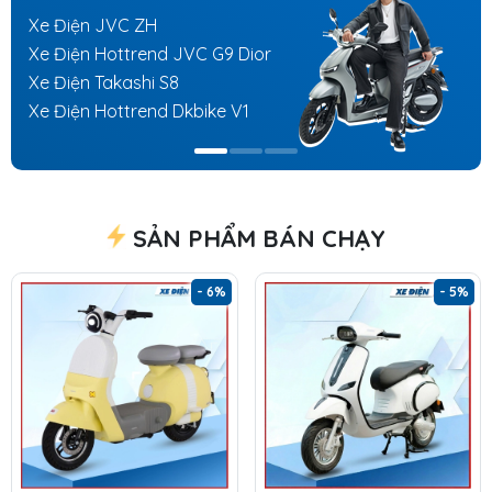
Xe Điện JVC ZH
Xe Điện Hottrend JVC G9 Dior
Xe Điện Takashi S8
Xe Điện Hottrend Dkbike V1
SẢN PHẨM BÁN CHẠY
- 6%
- 5%