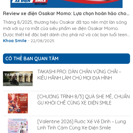
Review xe điện Osakar Momo: Lựa chọn hoàn hảo cho
nữ và tuổi teen
Tháng 8/2025, thương hiệu Osakar đã tạo nên một làn sóng
mới với sự ra mắt của siêu phẩm xe điện Osakar Momo.
Được thiết kế đặc biệt dành cho phái nữ và các bạn tuổi teen,
chiếc xe này không chỉ là một phương tiện di chuyển mà còn
Khoa Smile
- 22/08/2025
là biểu tượng của phong cách, sự tiện dụng và an toàn. Hãy
cùng Xe Điện Smile review Xe điện Osakar Momo chi tiết về
CÓ THỂ BẠN QUAN TÂM
dòng xe đang được các bạn trẻ ráo riết săn đón ngay bây
giờ nhé. Osakar trình làng siêu phẩm xe điện Osakar Momo:
TAKASHI PRO: DÀN CHÂN VỮNG CHÃI –
Lựa chọn hoàn hảo...
KIÊU HÃNH LÀM CHỦ MỌI ĐỊA HÌNH
[CHƯƠNG TRÌNH 8/3] QUÀ SHE MÊ, CHUẨN
GU KHỎI CHÊ CÙNG XE ĐIỆN SMILE
[Valentine 2026] Rước Xế Về Dinh – Lung
Linh Tình Cảm Cùng Xe Điện Smile