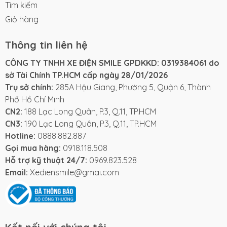
Tìm kiếm
Giỏ hàng
Thông tin liên hệ
CÔNG TY TNHH XE ĐIỆN SMILE GPDKKD: 0319384061 do
sở Tài Chính TP.HCM cấp ngày 28/01/2026
Trụ sở chính:
285A Hậu Giang, Phường 5, Quận 6, Thành
Phố Hồ Chí Minh
CN2:
188 Lạc Long Quân, P.3, Q.11, TP.HCM
CN3:
190 Lạc Long Quân, P.3, Q.11, TP.HCM
Hotline:
0888.882.887
Gọi mua hàng:
0918.118.508
Hỗ trợ kỹ thuật 24/7:
0969.823.528
Email:
Xediensmile@gmai.com