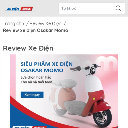
ề Xe Điện
CTKM Tháng
Blog
Liên Hệ
Smile
Trang chủ
/
Review Xe Điện
/
Review xe điện Osakar Momo
Review Xe Điện