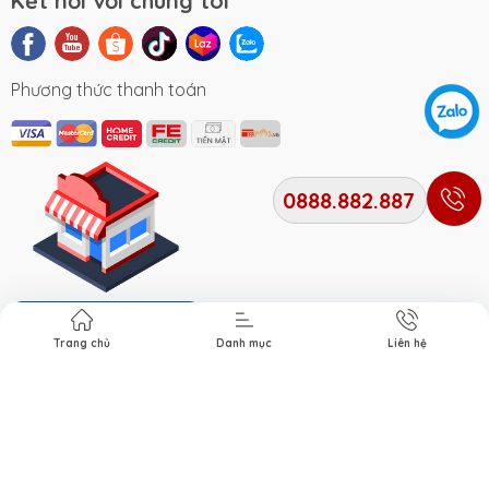
Kết nối với chúng tôi
Phương thức thanh toán
0888.882.887
Địa chỉ cửa hàng
Trang chủ
Danh mục
Liên hệ
Bản quyền thuộc về
Xe Điện Smile
. Cung cấp bởi Xe điện
Smile.