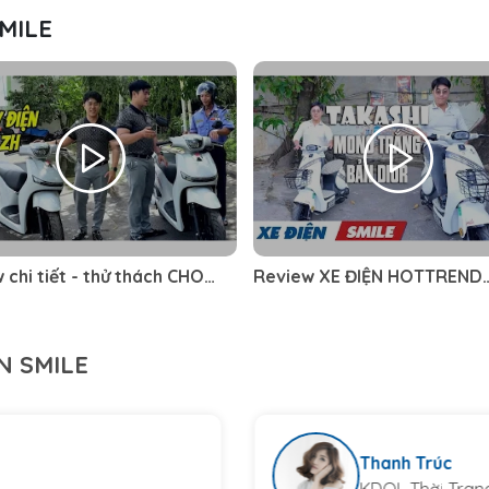
MILE
 chi tiết - thử thách CHO
Review XE ĐIỆN HOTTREND
 LẠ MƯỢN XE ĐIỆN JVC ZH
TAKASHI MONO Phiên bản
 kết
Christian Dior
N SMILE
Khả Uyên
Model ảnh tại 