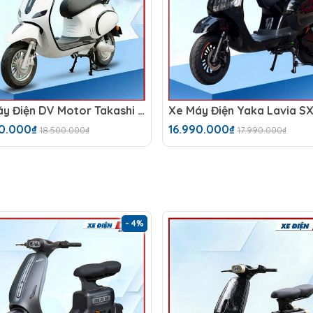
Xe Máy Điện DV Motor Takashi NozaX (60V-23A) 5 Bình
00.000₫
16.990.000₫
18.500.000₫
17.990.000₫
- 4%