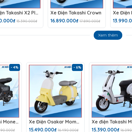
Xe Điện Takashi X2 Plus (60V-23Ah)
Xe Điện Takashi Crown
90.000₫
16.890.000₫
13.990.
15.390.000₫
17.890.000₫
Xem thêm
- 4%
- 6%
Xe Điện Takashi Money (48V-23Ah) 4 Bình
Xe Điện Osakar Momo (48V-23Ah)
15.490.000₫
15.390.000₫
.190.000₫
16.490.000₫
16.090