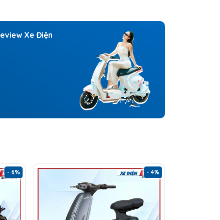
eview Xe Điện
- 6%
- 4%