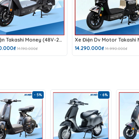
Xe Điện Takashi Money (48V-23Ah) 4 Bình
0.000₫
14.290.000₫
14.190.000₫
14.990.000₫
- 5%
- 6%