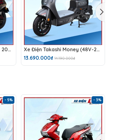
Xe Máy Điện Yaka Lavia SX 2026 (60V -23AH) 5 Bình
Xe Điện Takashi Money (48V-23Ah) 4 Bình
13.690.000₫
14.990.000
14.190.000₫
- 5%
- 3%