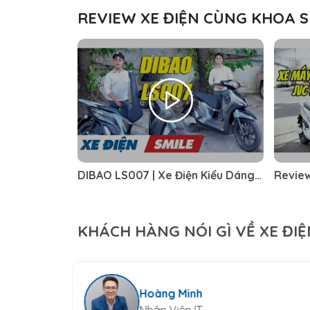
REVIEW XE ĐIỆN CÙNG KHOA S
DIBAO LS007 | Xe Điện Kiểu Dáng
Review
Sang Như SH Mà Giá Rẻ Chưa Từng
NGƯỜI
Thấy
và cái
KHÁCH HÀNG NÓI GÌ VỀ XE ĐIỆ
Thanh Trúc
KDOL Thời Trang