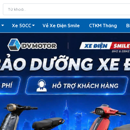
n
Xe 50CC
Về Xe Điện Smile
CTKM Tháng
B