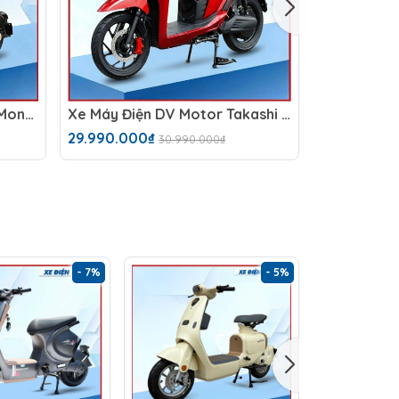
Xe Điện Dv Motor Takashi Money Pro (48V-23Ah) 4 Bình
Xe Máy Điện DV Motor Takashi Pro (72V-30A) Bản Lithium
29.990.000₫
15.490.000
30.990.000₫
- 7%
- 5%