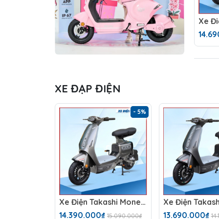
14.6
XE ĐẠP ĐIỆN
- 5%
Xe Điện Takashi Money (60V-23Ah) 5 Bình
14.390.000₫
13.690.000₫
15.090.000₫
14