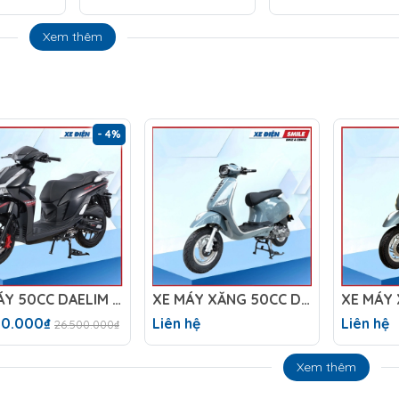
Xem thêm
- 4%
XE MÁY 50CC DAELIM PRO X
XE MÁY XĂNG 50CC DIBAO TESLA X1
XE MÁY 
00.000₫
Liên hệ
Liên hệ
26.500.000₫
Xem thêm