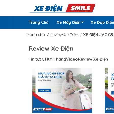
Trang Chủ
Xe Máy Điện
Xe Đạp Điệ
Trang chủ
/
Review Xe Điện
/
XE ĐIỆN JVC G9
Review Xe Điện
Tin tức
CTKM Tháng
Video
Review Xe Điện