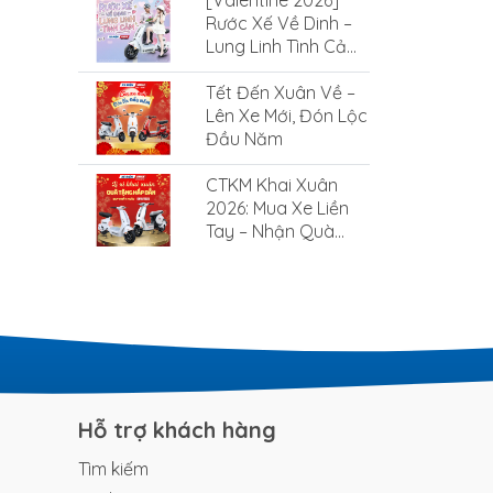
[Valentine 2026]
SMILE
Rước Xế Về Dinh –
Lung Linh Tình Cảm
Cùng Xe Điện Smile
Tết Đến Xuân Về –
Lên Xe Mới, Đón Lộc
Đầu Năm
CTKM Khai Xuân
2026: Mua Xe Liền
Tay – Nhận Quà
Cực Hấp Dẫn
Hỗ trợ khách hàng
Tìm kiếm