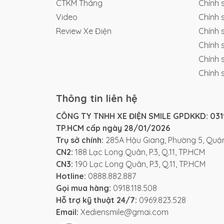
CTKM Tháng
Chính 
Video
Chính 
Review Xe Điện
Chính 
Chính 
Chính 
Chính 
Thông tin liên hệ
CÔNG TY TNHH XE ĐIỆN SMILE GPDKKD: 0319
TP.HCM cấp ngày 28/01/2026
Trụ sở chính:
285A Hậu Giang, Phường 5, Quận
CN2:
188 Lạc Long Quân, P.3, Q.11, TP.HCM
CN3:
190 Lạc Long Quân, P.3, Q.11, TP.HCM
Hotline:
0888.882.887
Gọi mua hàng:
0918.118.508
Hỗ trợ kỹ thuật 24/7:
0969.823.528
Email:
Xediensmile@gmai.com