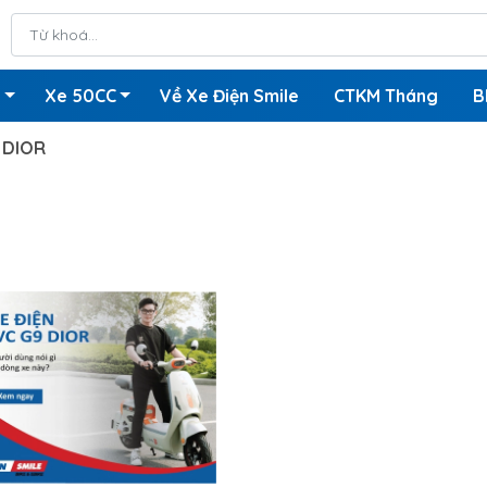
n
Xe 50CC
Về Xe Điện Smile
CTKM Tháng
B
 DIOR