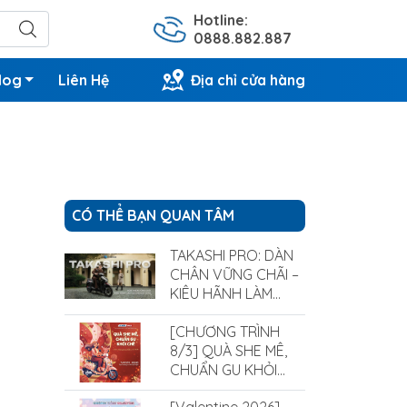
Hotline:
0888.882.887
log
Liên Hệ
Địa chỉ cửa hàng
CÓ THỂ BẠN QUAN TÂM
TAKASHI PRO: DÀN
CHÂN VỮNG CHÃI –
KIÊU HÃNH LÀM
CHỦ MỌI ĐỊA HÌNH
[CHƯƠNG TRÌNH
8/3] QUÀ SHE MÊ,
CHUẨN GU KHỎI
CHÊ CÙNG XE ĐIỆN