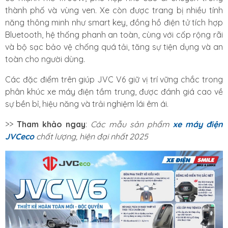
thành phố và vùng ven. Xe còn được trang bị nhiều tính
năng thông minh như smart key, đồng hồ điện tử tích hợp
Bluetooth, hệ thống phanh an toàn, cùng với cốp rộng rãi
và bộ sạc bảo vệ chống quá tải, tăng sự tiện dụng và an
toàn cho người dùng.
Các đặc điểm trên giúp JVC V6 giữ vị trí vững chắc trong
phân khúc xe máy điện tầm trung, được đánh giá cao về
sự bền bỉ, hiệu năng và trải nghiệm lái êm ái.
>>
Tham khảo ngay
:
Các mẫu sản phẩm
xe máy điện
JVCeco
chất lượng, hiện đại nhất 2025