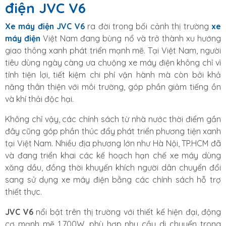
điện JVC V6
Xe máy điện JVC V6
ra đời trong bối cảnh thị trường
xe
máy điện
Việt Nam đang bùng nổ và trở thành xu hướng
giao thông xanh phát triển mạnh mẽ. Tại Việt Nam, người
tiêu dùng ngày càng ưa chuộng xe máy điện không chỉ vì
tính tiện lợi, tiết kiệm chi phí vận hành mà còn bởi khả
năng thân thiện với môi trường, góp phần giảm tiếng ồn
và khí thải độc hại.
Không chỉ vậy, các chính sách từ nhà nước thời điểm gần
đây cũng góp phần thúc đẩy phát triển phương tiện xanh
tại Việt Nam. Nhiều địa phương lớn như Hà Nội, TP.HCM đã
và đang triển khai các kế hoạch hạn chế xe máy dùng
xăng dầu, đồng thời khuyến khích người dân chuyển đổi
sang sử dụng xe máy điện bằng các chính sách hỗ trợ
thiết thực.
JVC V6
nổi bật trên thị trường với thiết kế hiện đại, động
cơ mạnh mẽ 1.700W, phù hợp nhu cầu di chuyển trong