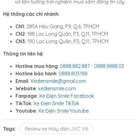
và tận hưởng trải nghiệm mua sắm đáng tin cậy
Hệ thống các chi nhánh:
CN1:
285A Hậu Giang, P.9, Q.6, TP.HCM
CN2:
188 Lạc Long Quân, P.3, Q.11, TP.HCM
CN3:
190 Lạc Long Quân, P.3, Q.11, TP.HCM
Thông tin liên hệ:
Hotline mua hàng
:
0888.882.887
-
0888.9888.03
Hotline bảo hành
:
0888.803.188
Email
:
Xediensmile@gmail.com
Website
:
xediensmile.com
Fanpage
:
Xe Điện Smile Facebook
TikTok
:
Xe Điện Smile TikTok
Youtube
:
Xe Điện Smile Youtube
Tags:
Review xe máy điện JVC V6