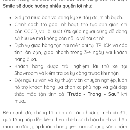
Smile sẽ được hưởng nhiều quyền lợi như:
Giấy tờ mua bán và đăng ký xe đầy đủ, minh bạch.
Chính sách trả góp linh hoạt, thủ tục đơn giản, chỉ
cần CCCD, với lãi suất 0% giúp người dùng dễ dàng
sở hữu xe mà không còn nỗi lo về tài chính.
Dịch vụ giao hàng tận nơi miễn phí tại TP.HCM và các
tỉnh lân cận, giao nhanh trong 3-4 ngày với khách
hàng ở xa.
Khách hàng được trải nghiệm lái thử xe tại
Showroom và kiểm tra xe kỹ càng trước khi nhận.
Đội ngũ tư vấn và kỹ thuật viên chuyên nghiệp, luôn
hỗ trợ khách hàng lựa chọn xe phù hợp và giải đáp
thắc mắc tận tình cả ‘’
Trước - Trong - Sau’’
khi
mua..
Bên cạnh đó, chúng tôi còn có các chương trình ưu đãi,
quà tặng hấp dẫn kèm theo chính sách bảo hành và hậu
mãi chu đáo, giúp khách hàng yên tâm sử dụng sản phẩm