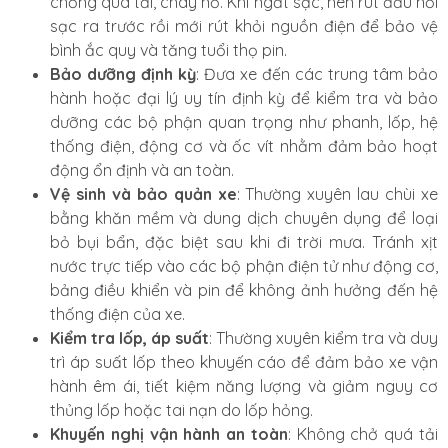
chống quá tải, cháy nổ. Khi ngắt sạc, nên rút đầu nối
sạc ra trước rồi mới rút khỏi nguồn điện để bảo vệ
bình ắc quy và tăng tuổi thọ pin.
Bảo dưỡng định kỳ
: Đưa xe đến các trung tâm bảo
hành hoặc đại lý uy tín định kỳ để kiểm tra và bảo
dưỡng các bộ phận quan trọng như phanh, lốp, hệ
thống điện, động cơ và ốc vít nhằm đảm bảo hoạt
động ổn định và an toàn.
Vệ sinh và bảo quản xe
: Thường xuyên lau chùi xe
bằng khăn mềm và dung dịch chuyên dụng để loại
bỏ bụi bẩn, đặc biệt sau khi đi trời mưa. Tránh xịt
nước trực tiếp vào các bộ phận điện tử như động cơ,
bảng điều khiển và pin để không ảnh hưởng đến hệ
thống điện của xe.
Kiểm tra lốp, áp suất
: Thường xuyên kiểm tra và duy
trì áp suất lốp theo khuyến cáo để đảm bảo xe vận
hành êm ái, tiết kiệm năng lượng và giảm nguy cơ
thủng lốp hoặc tai nạn do lốp hỏng.
Khuyến nghị vận hành an toàn
: Không chở quá tải