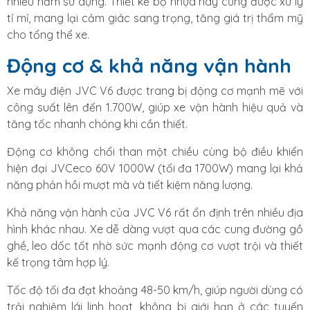
nhiều năm sử dụng. Thiết kế bộ nhựa này cũng được xử lý
tỉ mỉ, mang lại cảm giác sang trọng, tăng giá trị thẩm mỹ
cho tổng thể xe.
Động cơ & khả năng vận hành
Xe máy điện JVC V6 được trang bị động cơ mạnh mẽ với
công suất lên đến 1.700W, giúp xe vận hành hiệu quả và
tăng tốc nhanh chóng khi cần thiết.
Động cơ không chổi than một chiều cùng bộ điều khiển
hiện đại JVCeco 60V 1000W (tối đa 1700W) mang lại khả
năng phản hồi mượt mà và tiết kiệm năng lượng.
Khả năng vận hành của JVC V6 rất ổn định trên nhiều địa
hình khác nhau. Xe dễ dàng vượt qua các cung đường gồ
ghề, leo dốc tốt nhờ sức mạnh động cơ vượt trội và thiết
kế trọng tâm hợp lý.
Tốc độ tối đa đạt khoảng 48-50 km/h, giúp người dùng có
trải nghiệm lái linh hoạt, không bị giới hạn ở các tuyến