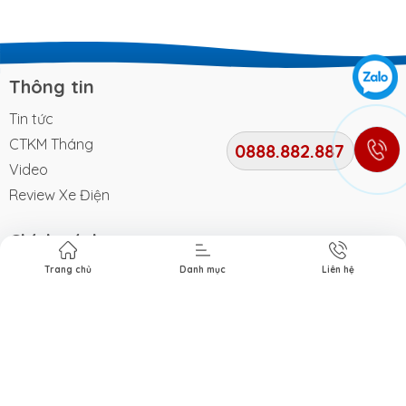
Thông tin
Tin tức
CTKM Tháng
0888.882.887
Video
Review Xe Điện
Chính sách
Trang chủ
Danh mục
Liên hệ
Quy định sử dụng
Chính sách trả góp
Chính sách bảo mật
Chính sách vận chuyển
Chính sách bảo hành
Chính sách đổi trả