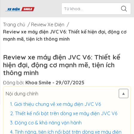
ề Xe Điện
CTKM Tháng
Blog
Liên Hệ
Smile
Trang chủ
/
Review Xe Điện
/
Review xe máy điện JVC V6: Thiết kế hiện đại, động cơ
mạnh mẽ, tiện ích thông minh
Review xe máy điện JVC V6: Thiết kế
hiện đại, động cơ mạnh mẽ, tiện ích
thông minh
Đăng bởi:
Khoa Smile
- 29/07/2025
Nội dung chính
▲
Giới thiệu chung về xe máy điện JVC V6
Thiết kế nổi bật trên dòng xe máy điện JVC V6
Động cơ & khả năng vận hành
Tính năng, tiện ích nổi bật trên dòng xe máy điện