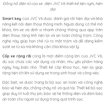
Đồng hồ điện tử của xe điện JVC V6 thiết kế tiện nghi, hiện
đại
Smart key
của JVC V6 được đánh giá rất hiện đại với khả
năng kết nối điện thoại thông minh. Người dùng có thể mở
khóa, tìm xe và định vị nhanh chóng thông qua app trên
điện thoại, tăng tính tiện lợi và an toàn chống trộm. Công
nghệ này giúp hạn chế rủi ro mất trộm và dễ dàng kiểm
soát xe từ xa mà không cần chìa khóa vật lý.
Cốp xe rộng rãi
cũng là một điểm cộng lớn của JVC V6,
đủ sức chứa các vật dụng cá nhân, nhu yếu phẩm hàng
ngày hay balo nhỏ. Thiết kế cốp khoa học, tiện lợi giúp
tăng tiện ích khi sử dụng xe trong sinh hoạt và công việc.
Đặc biệt, xe được trang bị bộ sạc an toàn với công nghệ
bảo vệ hiện đại, chống cháy nổ và quá tải. Thiết kế bộ sạc
giúp duy trì tuổi thọ pin, bảo vệ hệ thống điện và đảm bảo
an toàn cho người sử dụng trong quá trình sạc.