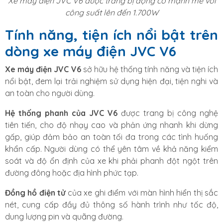
Xe máy điện JVC V6 được trang bị động cơ mạnh mẽ với
công suất lên đến 1.700W
Tính năng, tiện ích nổi bật trên
dòng xe máy điện JVC V6
Xe máy điện JVC V6
sở hữu hệ thống tính năng và tiện ích
nổi bật, đem lại trải nghiệm sử dụng hiện đại, tiện nghi và
an toàn cho người dùng.
Hệ thống phanh của JVC V6
được trang bị công nghệ
tiên tiến, cho độ nhạy cao và phản ứng nhanh khi dừng
gấp, giúp đảm bảo an toàn tối đa trong các tình huống
khẩn cấp. Người dùng có thể yên tâm về khả năng kiểm
soát và độ ổn định của xe khi phải phanh đột ngột trên
đường đông hoặc địa hình phức tạp.
Đồng hồ điện tử
của xe ghi điểm với màn hình hiển thị sắc
nét, cung cấp đầy đủ thông số hành trình như tốc độ,
dung lượng pin và quãng đường.