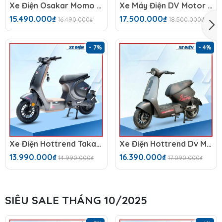
Xe Điện Osakar Momo (48V-23Ah)
Xe Máy Điện DV Motor Takashi NozaX (60V-23A) 5 Bình
15.490.000₫
17.500.000₫
16.490.000₫
18.500.000₫
- 7%
- 4%
Xe Điện Hottrend Takashi Mono
Xe Điện Hottrend Dv Motor Takashi Sora 2026 (60V-23A) 5 Bình
13.990.000₫
16.390.000₫
14.990.000₫
17.090.000₫
SIÊU SALE THÁNG 10/2025