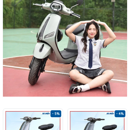
- 5%
- 4%