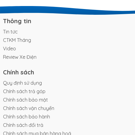
khả năng làm chủ mặt đường mới chính là điều kiện
đủ để khẳng định đẳng cấp khác biệt. Đối với
những người dùng sành sỏi, trải nghiệm cầm lái là
Thông tin
thước đo chân thực nhất cho chất...
Tin tức
CTKM Tháng
Video
Review Xe Điện
Chính sách
Quy định sử dụng
Chính sách trả góp
Chính sách bảo mật
Chính sách vận chuyển
Chính sách bảo hành
Chính sách đổi trả
Chính sách mua bán hàng hoá