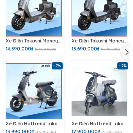
Xe Điện Takashi Money (60V-23Ah) 5 Bình
Xe Điện Takashi Money (48V-23Ah) 4 Bình
14.390.000₫
13.690.000₫
15.090.000₫
14.190.000₫
- 7%
- 7%
Xe Điện Hottrend Takashi Mono
Xe Điện Hottrend Takashi X2
13.990.000₫
12.900.000₫
14.990.000₫
13.900.000₫