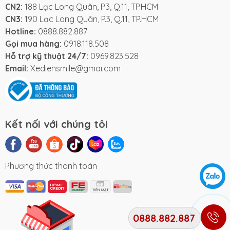
CN2:
188 Lạc Long Quân, P.3, Q.11, TP.HCM
CN3:
190 Lạc Long Quân, P.3, Q.11, TP.HCM
Hotline:
0888.882.887
Gọi mua hàng:
0918.118.508
Hỗ trợ kỹ thuật 24/7:
0969.823.528
Email:
Xediensmile@gmai.com
Kết nối với chúng tôi
Phương thức thanh toán
0888.882.887