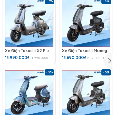
- 7%
- 4%
Xe Điện Takashi X2 Plus (48V-23Ah)
Xe Điện Takashi Money (48V-23Ah) 4 Bình
13.990.000₫
13.690.000₫
14.990.000₫
14.190.000₫
- 5%
- 5%