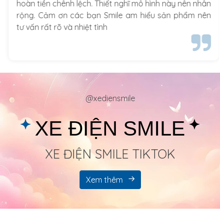
hoàn tiền chênh lệch. Thiết nghĩ mô hình này nên nhân
rộng. Cảm ơn các bạn Smile am hiểu sản phẩm nên
tư vấn rất rõ và nhiệt tình
@xediensmile
XE ĐIỆN SMILE
XE ĐIỆN SMILE TIKTOK
Xem thêm