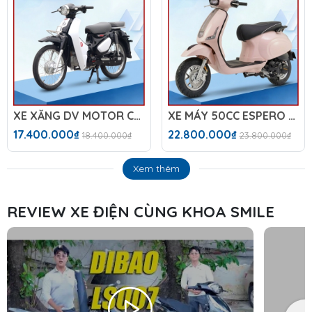
XE XĂNG DV MOTOR CUB DAELIM IKD C6 NEW
XE MÁY 50CC ESPERO 50VS DIAMOND PLUS
17.400.000₫
22.800.000₫
18.400.000₫
23.800.000₫
Xem thêm
REVIEW XE ĐIỆN CÙNG KHOA SMILE