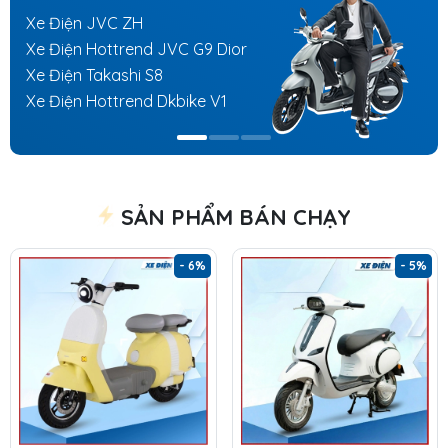
Xe Điện JVC ZH
Xe Điện Hottrend JVC G9 Dior
Xe Điện Takashi S8
Xe Điện Hottrend Dkbike V1
SẢN PHẨM BÁN CHẠY
- 6%
- 5%