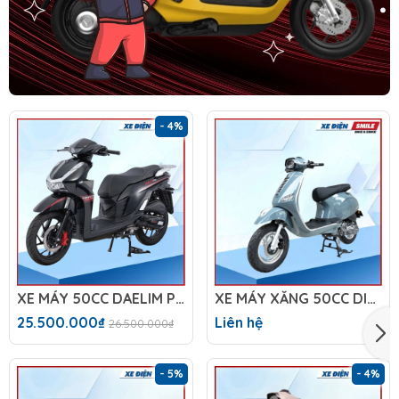
- 4%
XE MÁY 50CC DAELIM PRO X
XE MÁY XĂNG 50CC DIBAO TESLA X1
25.500.000₫
Liên hệ
26.500.000₫
- 5%
- 4%