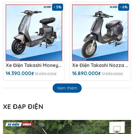
- 5%
- 6%
Xe Điện Takashi Money (60V-23Ah) 5 Bình
Xe Điện Takashi Nozza S 2025 Đèn Vuông
14.390.000₫
16.890.000₫
15.090.000₫
17.890.000₫
Xem thêm
XE ĐẠP ĐIỆN