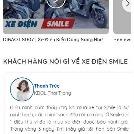
DIBAO LS007 | Xe Điện Kiểu Dáng Sang Như
Review c
SH Mà Giá Rẻ Chưa Từng Thấy
MƯỢN XE 
KHÁCH HÀNG NÓI GÌ VỀ XE ĐIỆN SMILE
Thanh Trúc
KDOL Thời Trang
Điều mình cảm thấy ưng khi mua xe tại Smile là sự
minh bạch, các chính sách đều rất rõ ràng. Ở Smile có
1 điều thú vị đó là mua xe điện được bảo hành giá.
Trong vòng 3 ngày tìm thấy giá tốt hơn bên Smile