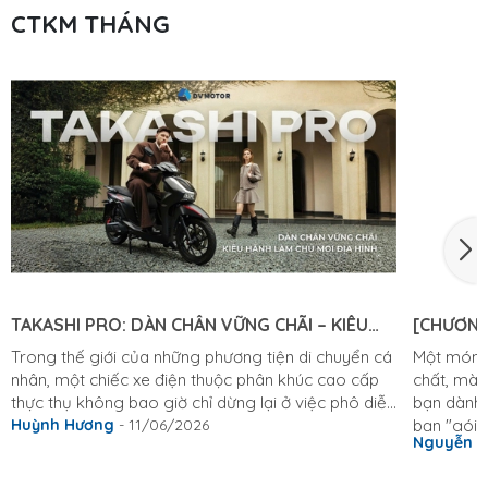
CTKM THÁNG
TAKASHI PRO: DÀN CHÂN VỮNG CHÃI – KIÊU
[CHƯƠNG
HÃNH LÀM CHỦ MỌI ĐỊA HÌNH
KHỎI CHÊ
Trong thế giới của những phương tiện di chuyển cá
Một món q
nhân, một chiếc xe điện thuộc phân khúc cao cấp
chất, mà 
thực thụ không bao giờ chỉ dừng lại ở việc phô diễn
bạn dành 
những đường nét thiết kế hào nhoáng bên ngoài.
Huỳnh Hương
- 11/06/2026
bạn "gói 
Nguyễn 
Vẻ đẹp bề thế, sang trọng là điều kiện cần, nhưng
8/3 thật 
cảm giác lái đầm chắc, sự tĩnh lặng tuyệt đối và