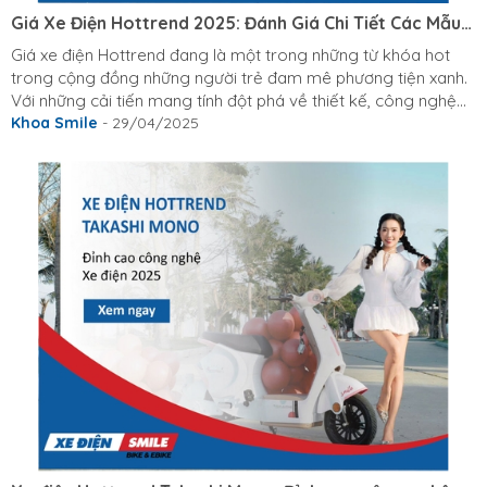
Giá Xe Điện Hottrend 2025: Đánh Giá Chi Tiết Các Mẫu
Xe Đầu Bảng Hiện Nay
Giá xe điện Hottrend đang là một trong những từ khóa hot
trong cộng đồng những người trẻ đam mê phương tiện xanh.
Với những cải tiến mang tính đột phá về thiết kế, công nghệ
tiên tiến và hiệu suất động cơ ấn tượng, dòng xe này ngày
Khoa Smile
- 29/04/2025
càng chinh phục được những yêu cầu khắt khe từ người dùng
hiện đại. Bài viết này sẽ đi sâu vào phân tích chi tiết về giá xe
điện Hottrend hiện nay, đồng thời cập nhật những mẫu xe điện
Hottrend đang làm mưa làm gió trên thị trường, giúp bạn...