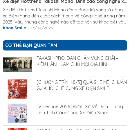
Xe điện Hottrend Takashi Mono: Đỉnh cao công nghệ xe
điện 2025
Xe điện Hottrend Takashi Mono đang được kỳ vọng là dòng
xe điện mang đến cuộc cách mạng về công nghệ trong năm
2025. Vậy, những công nghệ nào đã tạo nên sự khác biệt và
đưa Mono lên vị trí dẫn đầu? Liệu những lời "quảng cáo" có đi
Khoa Smile
- 23/04/2025
đôi với thực tế? Xe Điện Smile trân trọng mời bạn cùng chúng
tôi khám phá chi tiết những công nghệ tiên tiến được tích hợp
CÓ THỂ BẠN QUAN TÂM
trên Hottrend Mono để có cái nhìn khách quan và toàn diện
nhất. I) Giới thiệu tổng quan về xe điện hottrend Takashi Mono
TAKASHI PRO: DÀN CHÂN VỮNG CHÃI –
Là dòng...
KIÊU HÃNH LÀM CHỦ MỌI ĐỊA HÌNH
[CHƯƠNG TRÌNH 8/3] QUÀ SHE MÊ, CHUẨN
GU KHỎI CHÊ CÙNG XE ĐIỆN SMILE
[Valentine 2026] Rước Xế Về Dinh – Lung
Linh Tình Cảm Cùng Xe Điện Smile