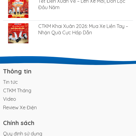
Tết Đến Xuân Về – Lên Xe Mới, Đón Lộc
Đầu Năm
CTKM Khai Xuân 2026: Mua Xe Liền Tay –
Nhận Quà Cực Hấp Dẫn
Thông tin
Tin tức
CTKM Tháng
Video
Review Xe Điện
Chính sách
Quy định sử dụng