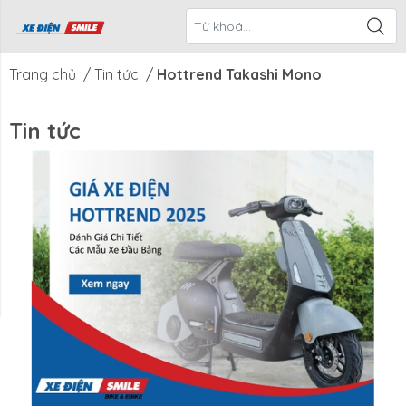
ề Xe Điện
CTKM Tháng
Blog
Liên Hệ
Smile
Trang chủ
/
Tin tức
/
Hottrend Takashi Mono
Tin tức