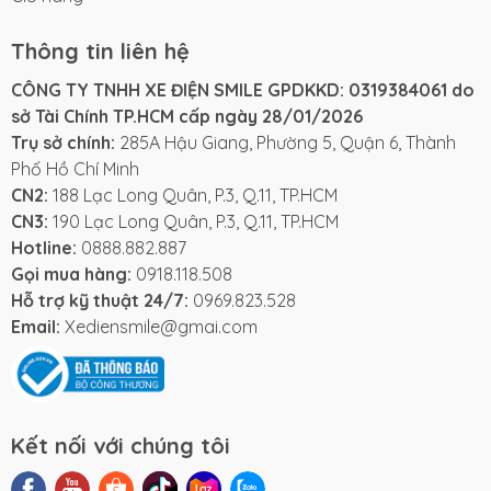
Thông tin liên hệ
CÔNG TY TNHH XE ĐIỆN SMILE GPDKKD: 0319384061 do
sở Tài Chính TP.HCM cấp ngày 28/01/2026
Trụ sở chính:
285A Hậu Giang, Phường 5, Quận 6, Thành
Phố Hồ Chí Minh
CN2:
188 Lạc Long Quân, P.3, Q.11, TP.HCM
CN3:
190 Lạc Long Quân, P.3, Q.11, TP.HCM
Hotline:
0888.882.887
Gọi mua hàng:
0918.118.508
Hỗ trợ kỹ thuật 24/7:
0969.823.528
Email:
Xediensmile@gmai.com
Kết nối với chúng tôi