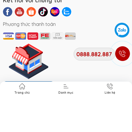
Kết nối với chúng tôi
Phương thức thanh toán
0888.882.887
Địa chỉ cửa hàng
Trang chủ
Danh mục
Liên hệ
Bản quyền thuộc về
Xe Điện Smile
. Cung cấp bởi Xe điện
Smile.