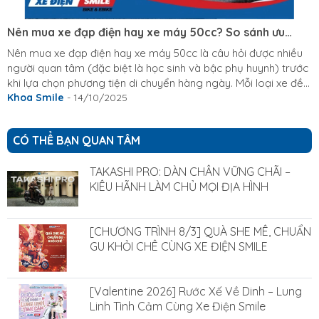
Nên mua xe đạp điện hay xe máy 50cc? So sánh ưu
nhược điểm
Nên mua xe đạp điện hay xe máy 50cc là câu hỏi được nhiều
người quan tâm (đặc biệt là học sinh và bậc phụ huynh) trước
khi lựa chọn phương tiện di chuyển hàng ngày. Mỗi loại xe đều
có ưu nhược điểm riêng về thiết kế, chi phí sử dụng, hiệu suất
Khoa Smile
- 14/10/2025
và quy định pháp lý. Bài viết sau, Xe Điện Smile sẽ giúp bạn so
sánh chi tiết để đưa ra quyết định phù hợp nhất với nhu cầu và
CÓ THỂ BẠN QUAN TÂM
điều kiện của bản thân từ đó cân nhắc và có sự lựa chọn phù
hợp. Theo...
TAKASHI PRO: DÀN CHÂN VỮNG CHÃI –
KIÊU HÃNH LÀM CHỦ MỌI ĐỊA HÌNH
[CHƯƠNG TRÌNH 8/3] QUÀ SHE MÊ, CHUẨN
GU KHỎI CHÊ CÙNG XE ĐIỆN SMILE
[Valentine 2026] Rước Xế Về Dinh – Lung
Linh Tình Cảm Cùng Xe Điện Smile