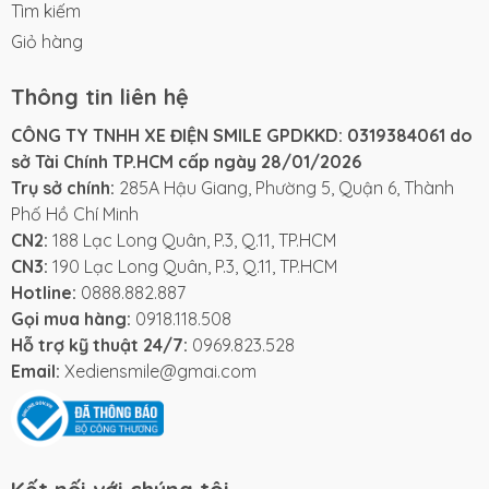
Tìm kiếm
Giỏ hàng
Thông tin liên hệ
CÔNG TY TNHH XE ĐIỆN SMILE GPDKKD: 0319384061 do
sở Tài Chính TP.HCM cấp ngày 28/01/2026
Trụ sở chính:
285A Hậu Giang, Phường 5, Quận 6, Thành
Phố Hồ Chí Minh
CN2:
188 Lạc Long Quân, P.3, Q.11, TP.HCM
CN3:
190 Lạc Long Quân, P.3, Q.11, TP.HCM
Hotline:
0888.882.887
Gọi mua hàng:
0918.118.508
Hỗ trợ kỹ thuật 24/7:
0969.823.528
Email:
Xediensmile@gmai.com