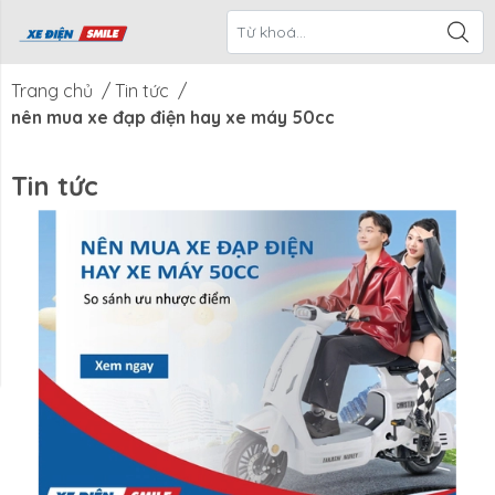
ề Xe Điện
CTKM Tháng
Blog
Liên Hệ
Smile
Trang chủ
/
Tin tức
/
nên mua xe đạp điện hay xe máy 50cc
Tin tức