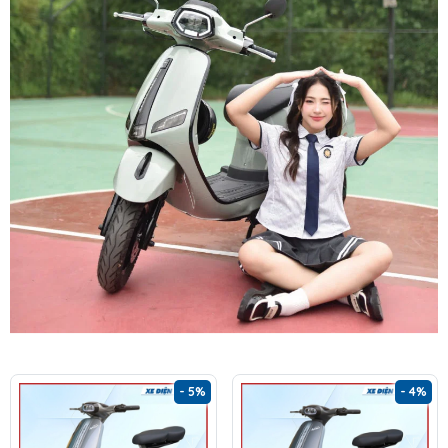
- 5%
- 4%