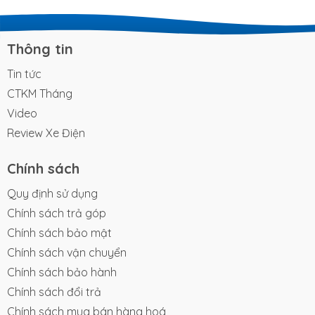
khả năng làm chủ mặt đường mới chính là điều kiện
đủ để khẳng định đẳng cấp khác biệt. Đối với
những người dùng sành sỏi, trải nghiệm cầm lái là
Thông tin
thước đo chân thực nhất cho chất...
Tin tức
CTKM Tháng
Video
Review Xe Điện
Chính sách
Quy định sử dụng
Chính sách trả góp
Chính sách bảo mật
Chính sách vận chuyển
Chính sách bảo hành
Chính sách đổi trả
Chính sách mua bán hàng hoá