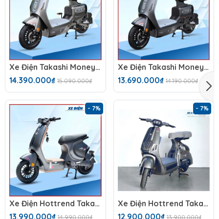
Xe Điện Takashi Money (60V-23Ah) 5 Bình
Xe Điện Takashi Money (48V-23Ah) 4 Bình
14.390.000₫
13.690.000₫
15.090.000₫
14.190.000₫
- 7%
- 7%
Xe Điện Hottrend Takashi Mono
Xe Điện Hottrend Takashi X2
13.990.000₫
12.900.000₫
14.990.000₫
13.900.000₫