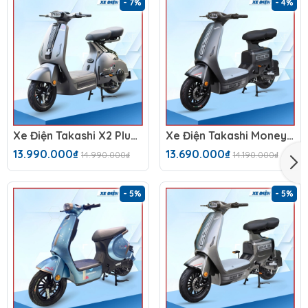
- 7%
- 4%
Xe Điện Takashi X2 Plus (48V-23Ah)
Xe Điện Takashi Money (48V-23Ah) 4 Bình
13.990.000₫
13.690.000₫
14.990.000₫
14.190.000₫
- 5%
- 5%