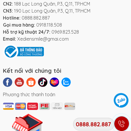
CN2:
188 Lạc Long Quân, P.3, Q.11, TP.HCM
CN3:
190 Lạc Long Quân, P.3, Q.11, TP.HCM
Hotline:
0888.882.887
Gọi mua hàng:
0918.118.508
Hỗ trợ kỹ thuật 24/7:
0969.823.528
Email:
Xediensmile@gmai.com
Kết nối với chúng tôi
Phương thức thanh toán
0888.882.887