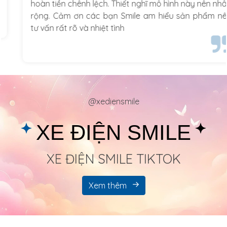
hoàn tiền chênh lệch. Thiết nghĩ mô hình này nên nhân
rộng. Cảm ơn các bạn Smile am hiểu sản phẩm nên
tư vấn rất rõ và nhiệt tình
@xediensmile
XE ĐIỆN SMILE
XE ĐIỆN SMILE TIKTOK
Xem thêm