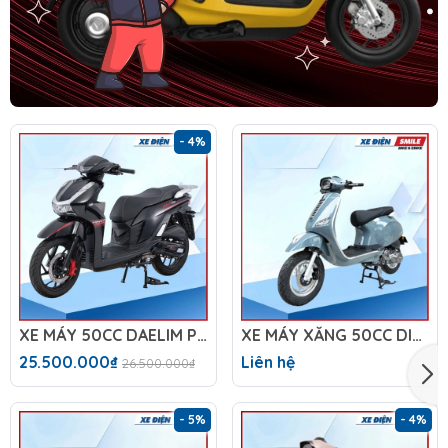
- 4%
XE MÁY 50CC DAELIM PRO X
XE MÁY XĂNG 50CC DIBAO TESLA X1
25.500.000₫
Liên hệ
26.500.000₫
- 5%
- 4%