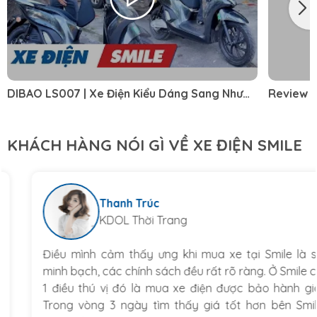
DIBAO LS007 | Xe Điện Kiểu Dáng Sang Như
Review c
SH Mà Giá Rẻ Chưa Từng Thấy
MƯỢN XE 
KHÁCH HÀNG NÓI GÌ VỀ XE ĐIỆN SMILE
Thanh Trúc
KDOL Thời Trang
Điều mình cảm thấy ưng khi mua xe tại Smile là sự
minh bạch, các chính sách đều rất rõ ràng. Ở Smile có
1 điều thú vị đó là mua xe điện được bảo hành giá.
Trong vòng 3 ngày tìm thấy giá tốt hơn bên Smile