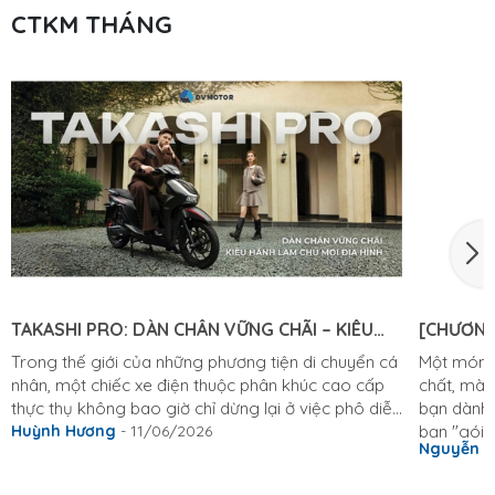
CTKM THÁNG
TAKASHI PRO: DÀN CHÂN VỮNG CHÃI – KIÊU
[CHƯƠNG
HÃNH LÀM CHỦ MỌI ĐỊA HÌNH
KHỎI CHÊ
Trong thế giới của những phương tiện di chuyển cá
Một món q
nhân, một chiếc xe điện thuộc phân khúc cao cấp
chất, mà 
thực thụ không bao giờ chỉ dừng lại ở việc phô diễn
bạn dành 
những đường nét thiết kế hào nhoáng bên ngoài.
Huỳnh Hương
- 11/06/2026
bạn "gói 
Nguyễn 
Vẻ đẹp bề thế, sang trọng là điều kiện cần, nhưng
8/3 thật 
cảm giác lái đầm chắc, sự tĩnh lặng tuyệt đối và