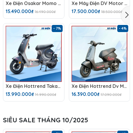
Xe Điện Osakar Momo (48V-23Ah)
Xe Máy Điện DV Motor Takashi NozaX (60V-23A) 5 Bình
15.490.000₫
17.500.000₫
16.490.000₫
18.500.000₫
- 7%
- 4%
Xe Điện Hottrend Takashi Mono
Xe Điện Hottrend Dv Motor Takashi Sora 2026 (60V-23A) 5 Bình
13.990.000₫
16.390.000₫
14.990.000₫
17.090.000₫
SIÊU SALE THÁNG 10/2025