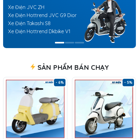
Xe Điện JVC ZH
Xe Điện Hottrend JVC G9 Dior
Xe Điện Takashi S8
Xe Điện Hottrend Dkbike V1
SẢN PHẨM BÁN CHẠY
- 6%
- 5%