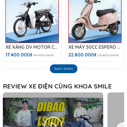
XE XĂNG DV MOTOR CUB DAELIM IKD C6 NEW
XE MÁY 50CC ESPERO 50VS DIAMOND PLUS
17.400.000₫
22.800.000₫
18.400.000₫
23.800.000₫
Xem thêm
REVIEW XE ĐIỆN CÙNG KHOA SMILE