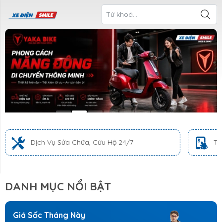
ề Xe Điện
CTKM Tháng
Blog
Liên Hệ
Smile
Sửa Chữa, Cứu Hộ 24/7
Trả Góp 0% Lãi Suất 
DANH MỤC NỔI BẬT
Giá Sốc Tháng Này