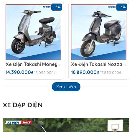
- 5%
- 6%
Xe Điện Takashi Money (60V-23Ah) 5 Bình
Xe Điện Takashi Nozza S 2025 Đèn Vuông
14.390.000₫
16.890.000₫
15.090.000₫
17.890.000₫
Xem thêm
XE ĐẠP ĐIỆN