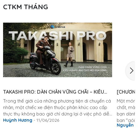
CTKM THÁNG
TAKASHI PRO: DÀN CHÂN VỮNG CHÃI – KIÊU
[CHƯƠNG
HÃNH LÀM CHỦ MỌI ĐỊA HÌNH
KHỎI CHÊ
Trong thế giới của những phương tiện di chuyển cá
Một món q
nhân, một chiếc xe điện thuộc phân khúc cao cấp
chất, mà 
thực thụ không bao giờ chỉ dừng lại ở việc phô diễn
bạn dành 
những đường nét thiết kế hào nhoáng bên ngoài.
Huỳnh Hương
- 11/06/2026
bạn "gói 
Nguyễn 
Vẻ đẹp bề thế, sang trọng là điều kiện cần, nhưng
8/3 thật 
cảm giác lái đầm chắc, sự tĩnh lặng tuyệt đối và