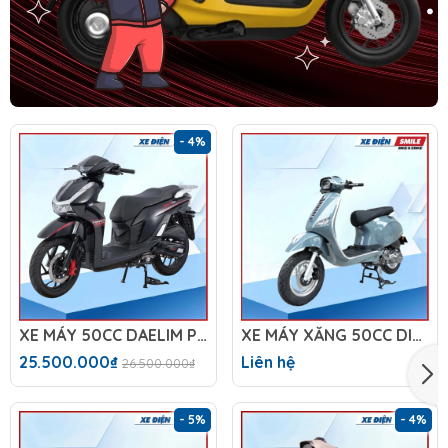
- 4%
XE MÁY 50CC DAELIM PRO X
XE MÁY XĂNG 50CC DIBAO TESLA X1
25.500.000₫
Liên hệ
26.500.000₫
- 5%
- 4%