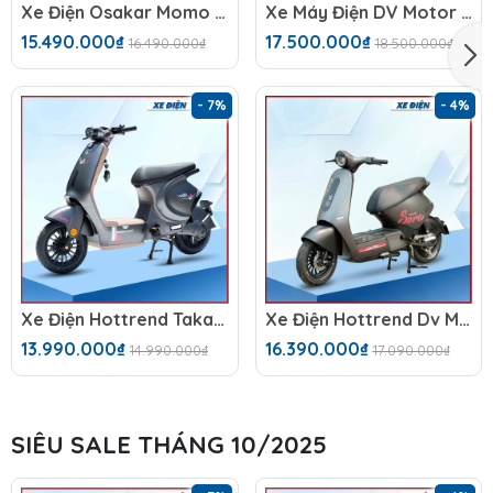
Xe Điện Osakar Momo (48V-23Ah)
Xe Máy Điện DV Motor Takashi NozaX (60V-23A) 5 Bình
15.490.000₫
17.500.000₫
16.490.000₫
18.500.000₫
- 7%
- 4%
Xe Điện Hottrend Takashi Mono
Xe Điện Hottrend Dv Motor Takashi Sora 2026 (60V-23A) 5 Bình
13.990.000₫
16.390.000₫
14.990.000₫
17.090.000₫
SIÊU SALE THÁNG 10/2025