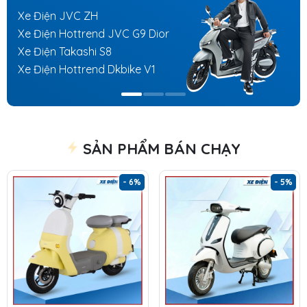
Xe Điện JVC ZH
Xe Điện Hottrend JVC G9 Dior
Xe Điện Takashi S8
Xe Điện Hottrend Dkbike V1
SẢN PHẨM BÁN CHẠY
- 6%
- 5%