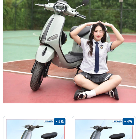
- 5%
- 4%