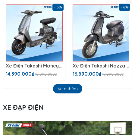
- 5%
- 6%
Xe Điện Takashi Money (60V-23Ah) 5 Bình
Xe Điện Takashi Nozza S 2025 Đèn Vuông
14.390.000₫
16.890.000₫
15.090.000₫
17.890.000₫
Xem thêm
XE ĐẠP ĐIỆN