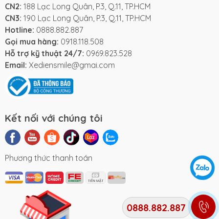
CN2:
188 Lạc Long Quân, P.3, Q.11, TP.HCM
CN3:
190 Lạc Long Quân, P.3, Q.11, TP.HCM
Hotline:
0888.882.887
Gọi mua hàng:
0918.118.508
Hỗ trợ kỹ thuật 24/7:
0969.823.528
Email:
Xediensmile@gmai.com
Kết nối với chúng tôi
Phương thức thanh toán
0888.882.887