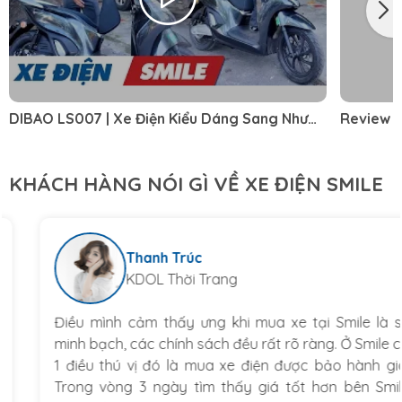
DIBAO LS007 | Xe Điện Kiểu Dáng Sang Như
Review c
SH Mà Giá Rẻ Chưa Từng Thấy
MƯỢN XE 
KHÁCH HÀNG NÓI GÌ VỀ XE ĐIỆN SMILE
Thanh Trúc
KDOL Thời Trang
Điều mình cảm thấy ưng khi mua xe tại Smile là sự
minh bạch, các chính sách đều rất rõ ràng. Ở Smile có
1 điều thú vị đó là mua xe điện được bảo hành giá.
Trong vòng 3 ngày tìm thấy giá tốt hơn bên Smile