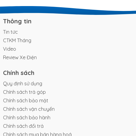
khả năng làm chủ mặt đường mới chính là điều kiện
đủ để khẳng định đẳng cấp khác biệt. Đối với
những người dùng sành sỏi, trải nghiệm cầm lái là
Thông tin
thước đo chân thực nhất cho chất...
Tin tức
CTKM Tháng
Video
Review Xe Điện
Chính sách
Quy định sử dụng
Chính sách trả góp
Chính sách bảo mật
Chính sách vận chuyển
Chính sách bảo hành
Chính sách đổi trả
Chính sách mua bán hàng hoá