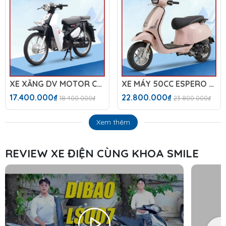
XE XĂNG DV MOTOR CUB DAELIM IKD C6 NEW
XE MÁY 50CC ESPERO 50VS DIAMOND PLUS
17.400.000₫
22.800.000₫
18.400.000₫
23.800.000₫
Xem thêm
REVIEW XE ĐIỆN CÙNG KHOA SMILE