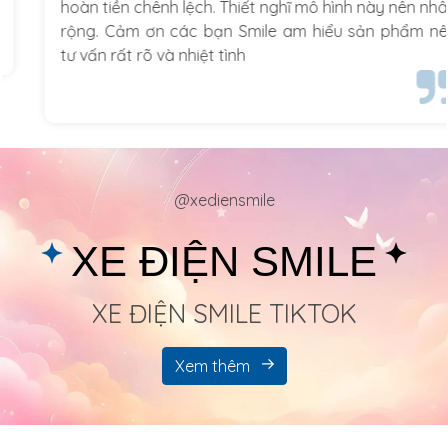
hoàn tiền chênh lệch. Thiết nghĩ mô hình này nên nhân
rộng. Cảm ơn các bạn Smile am hiểu sản phẩm nên
tư vấn rất rõ và nhiệt tình
@xediensmile
XE ĐIỆN SMILE
XE ĐIỆN SMILE TIKTOK
Xem thêm