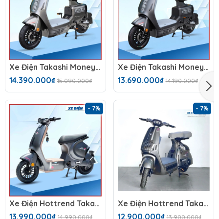
Xe Điện Takashi Money (60V-23Ah) 5 Bình
Xe Điện Takashi Money (48V-23Ah) 4 Bình
14.390.000₫
13.690.000₫
15.090.000₫
14.190.000₫
- 7%
- 7%
Xe Điện Hottrend Takashi Mono
Xe Điện Hottrend Takashi X2
13.990.000₫
12.900.000₫
14.990.000₫
13.900.000₫