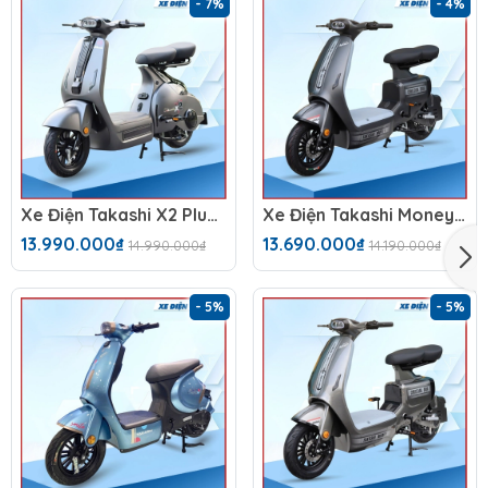
- 7%
- 4%
Xe Điện Takashi X2 Plus (48V-23Ah)
Xe Điện Takashi Money (48V-23Ah) 4 Bình
13.990.000₫
13.690.000₫
14.990.000₫
14.190.000₫
- 5%
- 5%