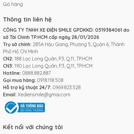
Giỏ hàng
Thông tin liên hệ
CÔNG TY TNHH XE ĐIỆN SMILE GPDKKD: 0319384061 do
sở Tài Chính TP.HCM cấp ngày 28/01/2026
Trụ sở chính:
285A Hậu Giang, Phường 5, Quận 6, Thành
Phố Hồ Chí Minh
CN2:
188 Lạc Long Quân, P.3, Q.11, TP.HCM
CN3:
190 Lạc Long Quân, P.3, Q.11, TP.HCM
Hotline:
0888.882.887
Gọi mua hàng:
0918.118.508
Hỗ trợ kỹ thuật 24/7:
0969.823.528
Email:
Xediensmile@gmai.com
Kết nối với chúng tôi