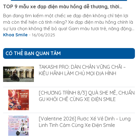
TOP 9 mẫu xe đạp điện màu hồng dễ thương, thời
thượng 2025
Bạn đang tìm kiếm một chiếc xe đạp điện không chỉ tiện lợi
mà còn thể hiện cá tính riêng? Xe đạp điện màu hồng chính là
sự lựa chọn không thể bỏ qua! Gam màu tươi trẻ, năng động
này đang ngày càng được yêu thích, đặc biệt là phái đẹp và
Khoa Smile
- 16/06/2025
những bạn trẻ muốn khẳng định phong cách của mình. Trong
bài viết này, Xe Điện Smile sẽ tổng hợp và giới thiệu đến bạn
CÓ THỂ BẠN QUAN TÂM
TOP 9 mẫu xe đạp điện hồng đang được ưa chuộng nhất, giúp
bạn dễ dàng tìm thấy chiếc xe ưng ý nhất. Tổng...
TAKASHI PRO: DÀN CHÂN VỮNG CHÃI –
KIÊU HÃNH LÀM CHỦ MỌI ĐỊA HÌNH
[CHƯƠNG TRÌNH 8/3] QUÀ SHE MÊ, CHUẨN
GU KHỎI CHÊ CÙNG XE ĐIỆN SMILE
[Valentine 2026] Rước Xế Về Dinh – Lung
Linh Tình Cảm Cùng Xe Điện Smile