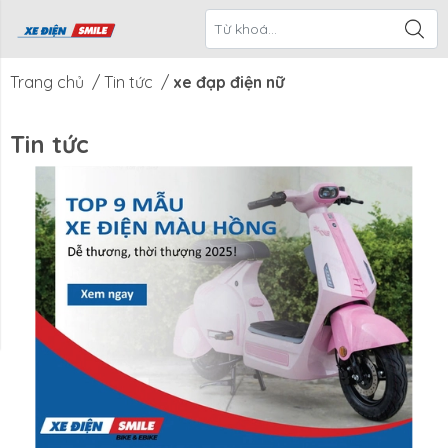
ề Xe Điện
CTKM Tháng
Blog
Liên Hệ
Smile
Trang chủ
/
Tin tức
/
xe đạp điện nữ
Tin tức