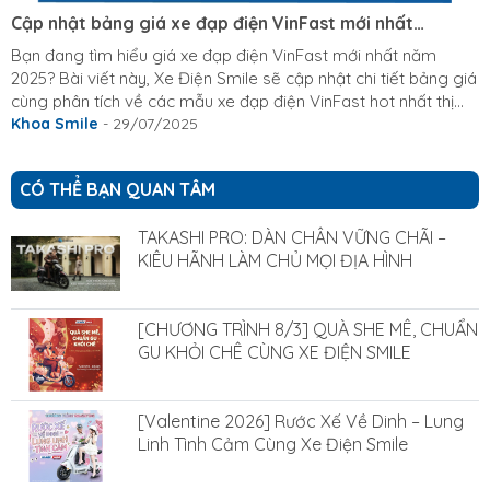
Cập nhật bảng giá xe đạp điện VinFast mới nhất
[T8/2025]
Bạn đang tìm hiểu giá xe đạp điện VinFast mới nhất năm
2025? Bài viết này, Xe Điện Smile sẽ cập nhật chi tiết bảng giá
cùng phân tích về các mẫu xe đạp điện VinFast hot nhất thị
trường. Nếu bạn thắc mắc xe đạp điện VinFast giá bao nhiêu
Khoa Smile
- 29/07/2025
và cần lời khuyên chọn mua phù hợp, đừng bỏ qua những
thông tin hữu ích dưới đây! Xe đạp điện vinfast giá bao nhiêu,
CÓ THỂ BẠN QUAN TÂM
cập nhật bảng giá mới nhất 2025 Giới thiệu chung về thương
hiệu xe điện VinFast VinFast là thương hiệu xe điện nổi bật của
TAKASHI PRO: DÀN CHÂN VỮNG CHÃI –
Việt Nam, thuộc...
KIÊU HÃNH LÀM CHỦ MỌI ĐỊA HÌNH
[CHƯƠNG TRÌNH 8/3] QUÀ SHE MÊ, CHUẨN
GU KHỎI CHÊ CÙNG XE ĐIỆN SMILE
[Valentine 2026] Rước Xế Về Dinh – Lung
Linh Tình Cảm Cùng Xe Điện Smile