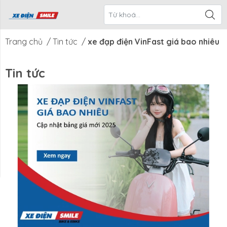
ề Xe Điện
CTKM Tháng
Blog
Liên Hệ
Smile
Trang chủ
/
Tin tức
/
xe đạp điện VinFast giá bao nhiêu
Tin tức