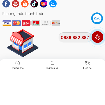
Phương thức thanh toán
0888.882.887
Địa chỉ cửa hàng
Trang chủ
Danh mục
Liên hệ
Bản quyền thuộc về
Xe Điện Smile
. Cung cấp bởi Xe điện
Smile.