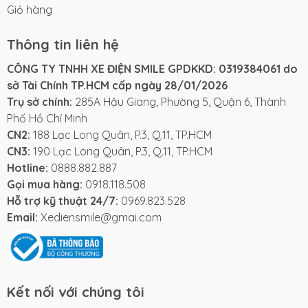
Giỏ hàng
Thông tin liên hệ
CÔNG TY TNHH XE ĐIỆN SMILE GPDKKD: 0319384061 do
sở Tài Chính TP.HCM cấp ngày 28/01/2026
Trụ sở chính:
285A Hậu Giang, Phường 5, Quận 6, Thành
Phố Hồ Chí Minh
CN2:
188 Lạc Long Quân, P.3, Q.11, TP.HCM
CN3:
190 Lạc Long Quân, P.3, Q.11, TP.HCM
Hotline:
0888.882.887
Gọi mua hàng:
0918.118.508
Hỗ trợ kỹ thuật 24/7:
0969.823.528
Email:
Xediensmile@gmai.com
Kết nối với chúng tôi