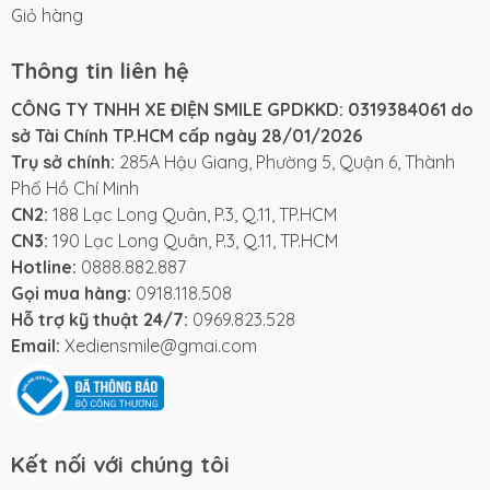
Giỏ hàng
Thông tin liên hệ
CÔNG TY TNHH XE ĐIỆN SMILE GPDKKD: 0319384061 do
sở Tài Chính TP.HCM cấp ngày 28/01/2026
Trụ sở chính:
285A Hậu Giang, Phường 5, Quận 6, Thành
Phố Hồ Chí Minh
CN2:
188 Lạc Long Quân, P.3, Q.11, TP.HCM
CN3:
190 Lạc Long Quân, P.3, Q.11, TP.HCM
Hotline:
0888.882.887
Gọi mua hàng:
0918.118.508
Hỗ trợ kỹ thuật 24/7:
0969.823.528
Email:
Xediensmile@gmai.com
Kết nối với chúng tôi