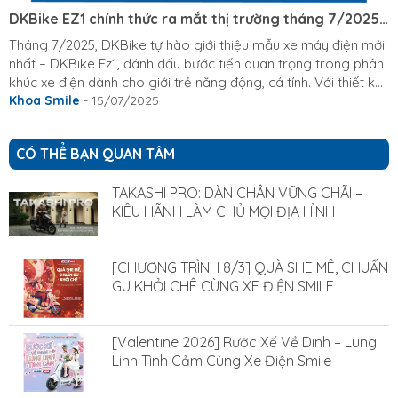
DKBike EZ1 chính thức ra mắt thị trường tháng 7/2025
– Biểu tượng xe điện dành cho Gen Z
Tháng 7/2025, DKBike tự hào giới thiệu mẫu xe máy điện mới
nhất – DKBike Ez1, đánh dấu bước tiến quan trọng trong phân
khúc xe điện dành cho giới trẻ năng động, cá tính. Với thiết kế
trẻ trung, màu sắc đa dạng từ pastel nhẹ nhàng đến sắc
Khoa Smile
- 15/07/2025
neon nổi bật, EZ1 không chỉ là phương tiện di chuyển mà còn
là tuyên ngôn phong cách riêng biệt của thế hệ Gen Z hiện
CÓ THỂ BẠN QUAN TÂM
đại. DKBike Ez1 – Thiết kế trẻ trung, màu sắc đa dạng đỉnh
cao DKBike Ez1 có thiết kế trẻ trung, sang trọng phù hợp với...
TAKASHI PRO: DÀN CHÂN VỮNG CHÃI –
KIÊU HÃNH LÀM CHỦ MỌI ĐỊA HÌNH
[CHƯƠNG TRÌNH 8/3] QUÀ SHE MÊ, CHUẨN
GU KHỎI CHÊ CÙNG XE ĐIỆN SMILE
[Valentine 2026] Rước Xế Về Dinh – Lung
Linh Tình Cảm Cùng Xe Điện Smile