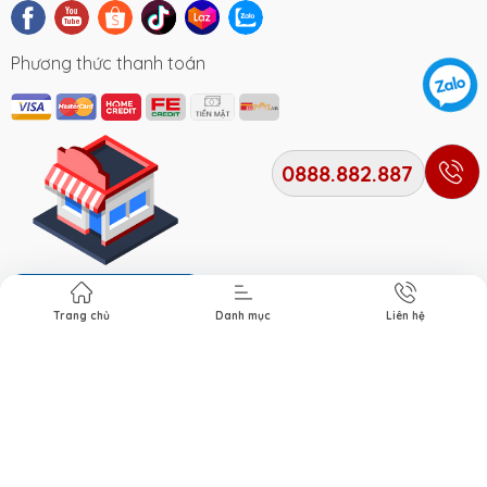
Phương thức thanh toán
0888.882.887
Địa chỉ cửa hàng
Trang chủ
Danh mục
Liên hệ
Bản quyền thuộc về
Xe Điện Smile
. Cung cấp bởi Xe điện
Smile.