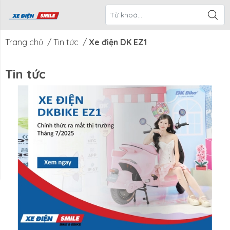
ề Xe Điện
CTKM Tháng
Blog
Liên Hệ
Smile
Trang chủ
/
Tin tức
/
Xe điện DK EZ1
Tin tức